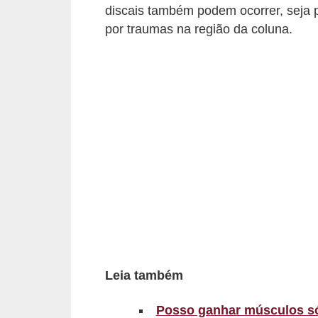
d
discais também podem ocorrer, seja 
por traumas na região da coluna.
á
v
e
l
C
a
b
e
l
o
s
e
Leia também
b
Posso ganhar músculos só
a