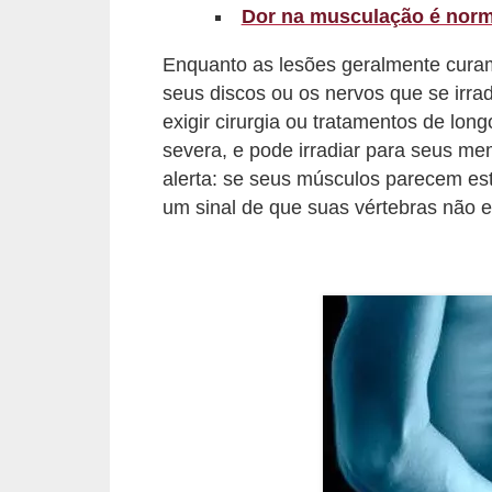
Dor na musculação é norm
r
b
Enquanto as lesões geralmente cura
seus discos ou os nervos que se irra
a
exigir cirurgia ou tratamentos de lon
C
severa, e pode irradiar para seus mem
o
alerta: se seus músculos parecem es
m
um sinal de que suas vértebras não es
p
o
r
t
a
m
e
n