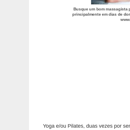
o
Busque um bom massagista pa
s
principalmente em dias de dor
www.
f
í
s
i
c
o
s
M
o
d
a
m
Yoga e/ou Pilates, duas vezes por se
a