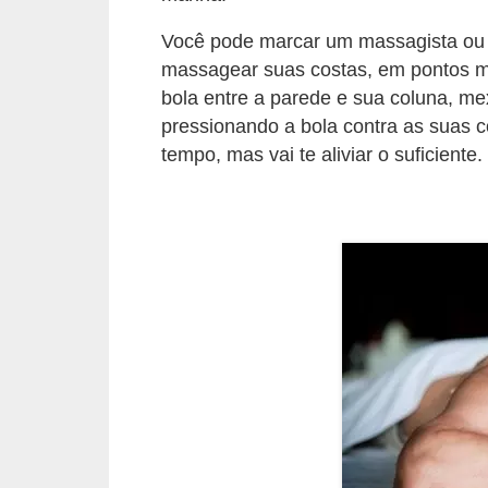
s
t
Você pode marcar um massagista ou 
é
massagear suas costas, em pontos ma
bola entre a parede e sua coluna, me
t
pressionando a bola contra as suas 
i
tempo, mas vai te aliviar o suficiente.
c
a
E
x
e
r
c
í
c
i