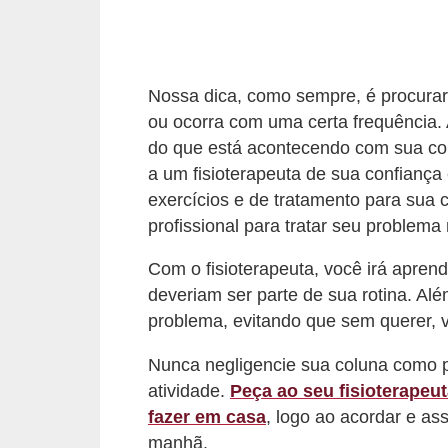
c
í
c
Nossa dica, como sempre, é procurar
i
ou ocorra com uma certa frequência. 
o
do que está acontecendo com sua col
s
a um fisioterapeuta de sua confianç
exercícios e de tratamento para sua 
f
profissional para tratar seu problema
í
s
Com o fisioterapeuta, você irá apren
i
deveriam ser parte de sua rotina. Alé
c
problema, evitando que sem querer, 
o
Nunca negligencie sua coluna como 
s
atividade.
Peça ao seu fisioterapeu
fazer em casa
, logo ao acordar e as
E
manhã.