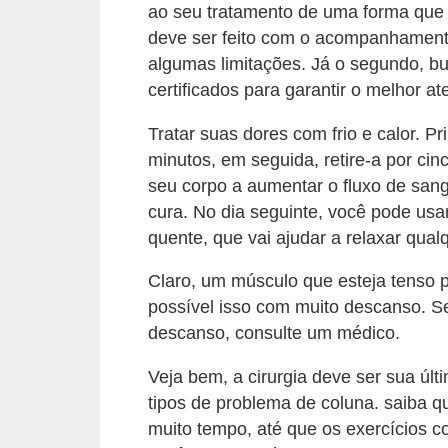
ao seu tratamento de uma forma que 
s
deve ser feito com o acompanhamento
c
algumas limitações. Já o segundo, b
u
certificados para garantir o melhor a
l
Tratar suas dores com frio e calor. P
i
minutos, em seguida, retire-a por cin
n
seu corpo a aumentar o fluxo de san
a
cura. No dia seguinte, você pode us
quente, que vai ajudar a relaxar qua
P
e
Claro, um músculo que esteja tenso 
l
possível isso com muito descanso. Se
descanso, consulte um médico.
e
P
Veja bem, a cirurgia deve ser sua úl
tipos de problema de coluna. saiba q
e
muito tempo, até que os exercícios c
r