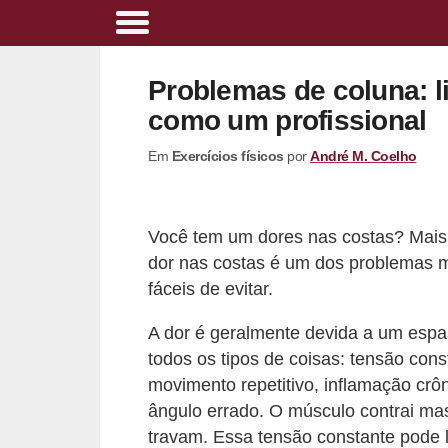
A
l
Problemas de coluna: l
i
como um profissional
m
Em
Exercícios físicos
por
André M. Coelho
e
n
t
Você tem um dores nas costas? Mais
a
dor nas costas é um dos problemas
ç
fáceis de evitar.
ã
A dor é geralmente devida a um esp
o
todos os tipos de coisas: tensão con
s
movimento repetitivo, inflamação cr
a
ângulo errado. O músculo contrai mas
u
travam. Essa tensão constante pode 