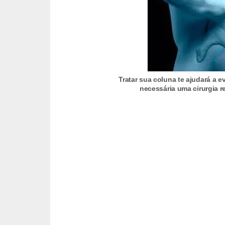
t
o
E
s
p
Tratar sua coluna te ajudará a e
o
necessária uma cirurgia 
r
t
e
s
e
e
x
e
r