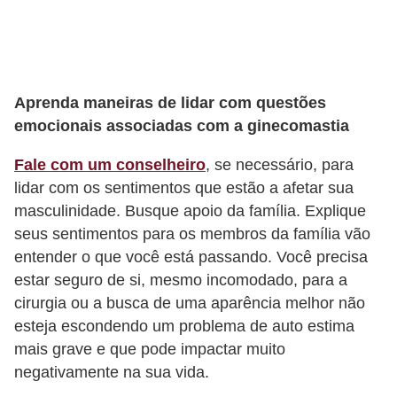
P
é
s
Aprenda maneiras de lidar com questões
e
emocionais associadas com a ginecomastia
m
ã
Fale com um conselheiro
, se necessário, para
o
lidar com os sentimentos que estão a afetar sua
masculinidade. Busque apoio da família. Explique
s
seus sentimentos para os membros da família vão
R
entender o que você está passando. Você precisa
o
estar seguro de si, mesmo incomodado, para a
u
cirurgia ou a busca de uma aparência melhor não
esteja escondendo um problema de auto estima
p
mais grave e que pode impactar muito
a
negativamente na sua vida.
s