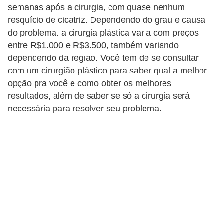
semanas após a cirurgia, com quase nenhum
f
resquício de cicatriz. Dependendo do grau e causa
u
do problema, a cirurgia plástica varia com preços
m
entre R$1.000 e R$3.500, também variando
e
dependendo da região. Você tem de se consultar
s
com um cirurgião plástico para saber qual a melhor
m
opção pra você e como obter os melhores
resultados, além de saber se só a cirurgia será
a
necessária para resolver seu problema.
s
c
u
l
i
n
o
s