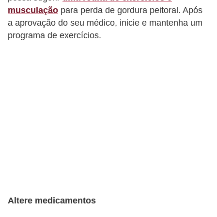
t
musculação
para perda de gordura peitoral. Após
o
a aprovação do seu médico, inicie e mantenha um
programa de exercícios.
E
s
p
o
r
t
e
s
e
e
x
e
Altere medicamentos
r