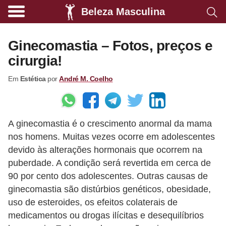
Beleza Masculina
A
l
Ginecomastia – Fotos, preços e
i
cirurgia!
m
Em
Estética
por
André M. Coelho
e
n
t
A ginecomastia é o crescimento anormal da mama
a
nos homens. Muitas vezes ocorre em adolescentes
ç
devido às alterações hormonais que ocorrem na
ã
puberdade. A condição será revertida em cerca de
o
90 por cento dos adolescentes. Outras causas de
s
ginecomastia são distúrbios genéticos, obesidade,
uso de esteroides, os efeitos colaterais de
a
medicamentos ou drogas ilícitas e desequilíbrios
u