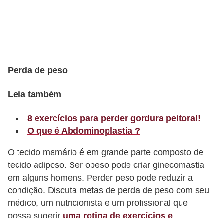
r
b
a
C
Perda de peso
o
m
Leia também
p
8 exercícios para perder gordura peitoral!
o
O que é Abdominoplastia ?
r
t
O tecido mamário é em grande parte composto de
a
tecido adiposo. Ser obeso pode criar ginecomastia
em alguns homens. Perder peso pode reduzir a
m
condição. Discuta metas de perda de peso com seu
e
médico, um nutricionista e um profissional que
n
possa sugerir
uma rotina de exercícios e