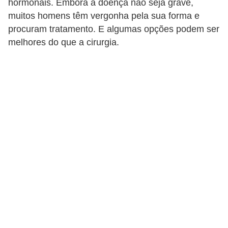
hormonais. Embora a doença não seja grave,
d
muitos homens têm vergonha pela sua forma e
á
procuram tratamento. E algumas opções podem ser
v
melhores do que a cirurgia.
e
l
C
a
b
e
l
o
s
e
b
a