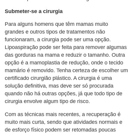
s
Submeter-se a cirurgia
c
Para alguns homens que têm mamas muito
u
grandes e outros tipos de tratamentos não
l
funcionaram, a cirurgia pode ser uma opção.
i
Lipoaspiração pode ser feita para remover algumas
n
das gorduras na mama e reduzir o tamanho. Outra
a
opção é a mamoplastia de redução, onde o tecido
mamário é removido. Tenha certeza de escolher um
P
certificado cirurgião plástico. A cirurgia é uma
e
solução definitiva, mas deve ser só procurada
l
quando não há outras opções, já que todo tipo de
e
cirurgia envolve algum tipo de risco.
P
Com as técnicas mais recentes, a recuperação é
e
muito mais curta, sendo que atividades normais e
r
de esforço físico podem ser retomadas poucas