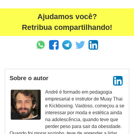
e
a
Ajudamos você?
c
Retribua compartilhando!
e
s
s
ó
r
i
Sobre o autor
o
André é formado em pedagogia
s
empresarial e instrutor de Muay Thai
S
e Kickboxing. Vaidoso, começou a se
interessar por moda e estética ainda
a
na adolescência, quando teve que
ú
perder peso para sair da obesidade.
d
Quando foi morar sozinho, teve de aprender a lidar