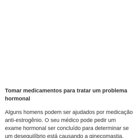
o
s
f
í
s
i
c
o
s
M
Tomar medicamentos para tratar um problema
hormonal
o
d
Alguns homens podem ser ajudados por medicação
a
anti-estrogênio. O seu médico pode pedir um
m
exame hormonal ser concluído para determinar se
um desequilíbrio está causando a ginecomastia.
a