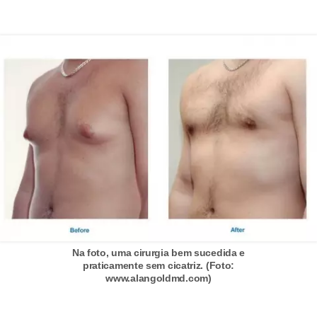
s
t
é
t
i
c
a
E
x
e
r
c
Na foto, uma cirurgia bem sucedida e
í
praticamente sem cicatriz. (Foto:
www.alangoldmd.com)
c
i