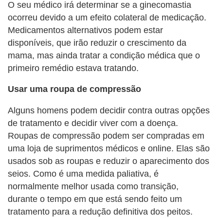
O seu médico irá determinar se a ginecomastia
c
ocorreu devido a um efeito colateral de medicação.
í
Medicamentos alternativos podem estar
c
disponíveis, que irão reduzir o crescimento da
i
mama, mas ainda tratar a condição médica que o
primeiro remédio estava tratando.
o
s
Usar uma roupa de compressão
f
Alguns homens podem decidir contra outras opções
í
de tratamento e decidir viver com a doença.
s
Roupas de compressão podem ser compradas em
i
uma loja de suprimentos médicos e online. Elas são
c
usados ​​sob as roupas e reduzir o aparecimento dos
o
seios. Como é uma medida paliativa, é
s
normalmente melhor usada como transição,
durante o tempo em que está sendo feito um
E
tratamento para a redução definitiva dos peitos.