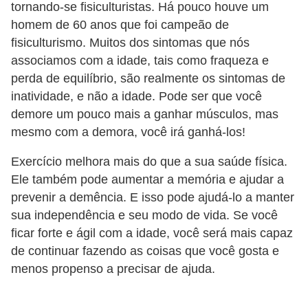
tornando-se fisiculturistas. Há pouco houve um
c
homem de 60 anos que foi campeão de
í
fisiculturismo. Muitos dos sintomas que nós
c
associamos com a idade, tais como fraqueza e
i
perda de equilíbrio, são realmente os sintomas de
inatividade, e não a idade. Pode ser que você
o
demore um pouco mais a ganhar músculos, mas
s
mesmo com a demora, você irá ganhá-los!
f
í
Exercício melhora mais do que a sua saúde física.
s
Ele também pode aumentar a memória e ajudar a
prevenir a demência. E isso pode ajudá-lo a manter
i
sua independência e seu modo de vida. Se você
c
ficar forte e ágil com a idade, você será mais capaz
o
de continuar fazendo as coisas que você gosta e
s
menos propenso a precisar de ajuda.
E