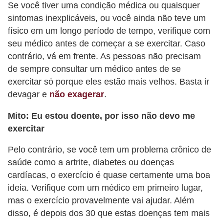
Se você tiver uma condição médica ou quaisquer
f
sintomas inexplicáveis, ou você ainda não teve um
u
físico em um longo período de tempo, verifique com
m
seu médico antes de começar a se exercitar. Caso
e
contrário, vá em frente. As pessoas não precisam
s
de sempre consultar um médico antes de se
exercitar só porque eles estão mais velhos. Basta ir
m
devagar e
não exagerar
.
a
s
Mito: Eu estou doente, por isso não devo me
c
exercitar
u
Pelo contrário, se você tem um problema crônico de
l
saúde como a artrite, diabetes ou doenças
i
cardíacas, o exercício é quase certamente uma boa
n
ideia. Verifique com um médico em primeiro lugar,
o
mas o exercício provavelmente vai ajudar. Além
disso, é depois dos 30 que estas doenças tem mais
s