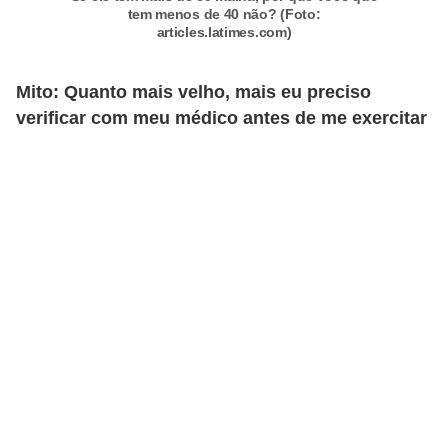
tem menos de 40 não? (Foto:
s
articles.latimes.com)
c
u
Mito: Quanto mais velho, mais eu preciso
l
verificar com meu médico antes de me exercitar
i
n
a
P
e
l
e
P
e
r