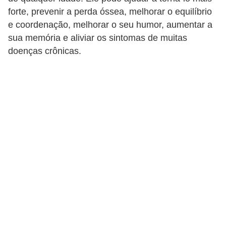
d
forte, prevenir a perda óssea, melhorar o equilíbrio
á
e coordenação, melhorar o seu humor, aumentar a
v
sua memória e aliviar os sintomas de muitas
doenças crônicas.
e
l
C
a
b
e
l
o
s
e
b
a