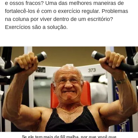
e ossos fracos? Uma das melhores maneiras de
o
fortalecê-los é com o exercício regular. Problemas
s
na coluna por viver dentro de um escritório?
f
Exercícios são a solução.
í
s
i
c
o
s
M
o
d
a
m
a
Se ele tem mais de 60 malha, por que você que