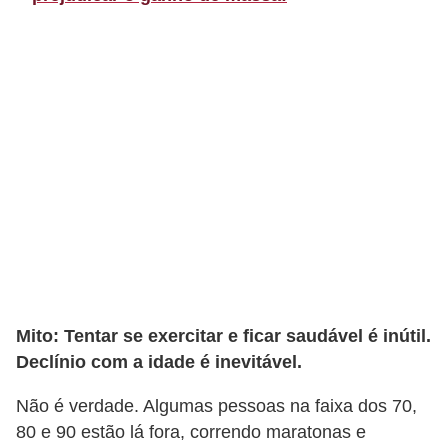
t
o
E
s
p
o
r
t
e
s
e
Mito: Tentar se exercitar e ficar saudável é inútil.
e
Declínio com a idade é inevitável.
x
Não é verdade. Algumas pessoas na faixa dos 70,
e
80 e 90 estão lá fora, correndo maratonas e
r