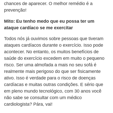
chances de aparecer. O melhor remédio é a
P
prevenção!
é
Mito: Eu tenho medo que eu possa ter um
s
ataque cardíaco se me exercitar
e
m
Todos nós já ouvimos sobre pessoas que tiveram
ataques cardíacos durante o exercício. Isso pode
ã
acontecer. No entanto, os muitos benefícios de
o
saúde do exercício excedem em muito o pequeno
s
risco. Ser uma almofada a mais no seu sofá é
R
realmente mais perigoso do que ser fisicamente
ativo. Isso é verdade para o risco de doenças
o
cardíacas e muitas outras condições. E sério que
u
em pleno mundo tecnológico, com 30 anos você
p
não sabe se consultar com um médico
a
cardiologista? Pára, vai!
s