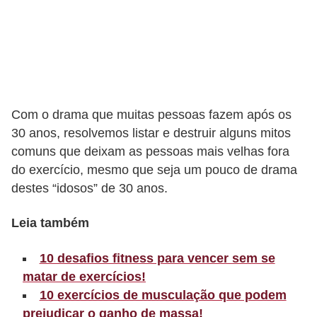
r
b
a
C
o
Com o drama que muitas pessoas fazem após os
m
30 anos, resolvemos listar e destruir alguns mitos
comuns que deixam as pessoas mais velhas fora
p
do exercício, mesmo que seja um pouco de drama
o
destes “idosos” de 30 anos.
r
t
Leia também
a
10 desafios fitness para vencer sem se
m
matar de exercícios!
e
10 exercícios de musculação que podem
n
prejudicar o ganho de massa!