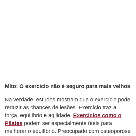
s
t
é
t
i
c
a
E
x
e
Mito: O exercício não é seguro para mais velhos
r
Na verdade, estudos mostram que o exercício pode
c
reduzir as chances de lesões. Exercício traz a
í
força, equilíbrio e agilidade.
Exercícios como o
c
Pilates
podem ser especialmente úteis para
i
melhorar o equilíbrio. Preocupado com osteoporose