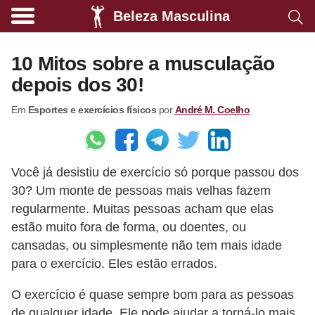
Beleza Masculina
A
l
10 Mitos sobre a musculação
i
depois dos 30!
m
Em
Esportes e exercícios físicos
por
André M. Coelho
e
n
t
Você já desistiu de exercício só porque passou dos
a
30? Um monte de pessoas mais velhas fazem
ç
regularmente. Muitas pessoas acham que elas
ã
estão muito fora de forma, ou doentes, ou
o
cansadas, ou simplesmente não tem mais idade
s
para o exercício. Eles estão errados.
a
O exercício é quase sempre bom para as pessoas
u
de qualquer idade. Ele pode ajudar a torná-lo mais