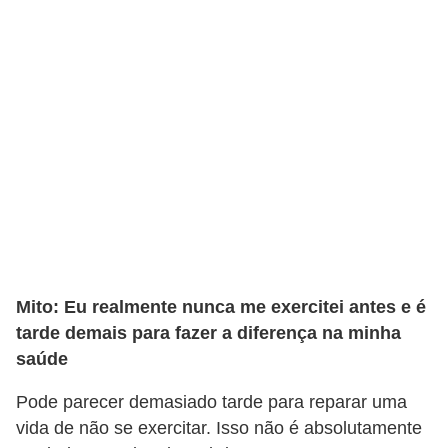
e
a
c
e
s
s
ó
r
i
o
Mito: Eu realmente nunca me exercitei antes e é
s
tarde demais para fazer a diferença na minha
S
saúde
a
Pode parecer demasiado tarde para reparar uma
ú
vida de não se exercitar. Isso não é absolutamente
d