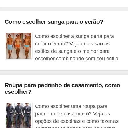
s
t
é
Como escolher sunga para o verão?
t
i
Como escolher a sunga certa para
c
curtir o verão? Veja quais são os
estilos de sunga e o melhor para
a
escolher combinando com seu estilo.
E
x
e
Roupa para padrinho de casamento, como
r
escolher?
c
í
Como escolher uma roupa para
padrinho de casamento? Veja as
c
opções de escolhas e como fazer as
i