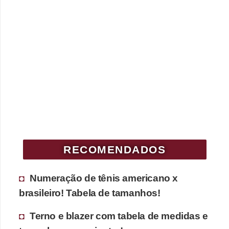
P
é
s
e
m
ã
o
s
R
RECOMENDADOS
o
u
Numeração de tênis americano x
p
brasileiro! Tabela de tamanhos!
a
Terno e blazer com tabela de medidas e
s