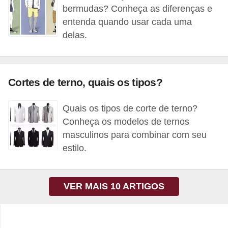
bermudas? Conheça as diferenças e
f
entenda quando usar cada uma
u
delas.
m
e
s
Cortes de terno, quais os tipos?
m
a
Quais os tipos de corte de terno?
s
Conheça os modelos de ternos
c
masculinos para combinar com seu
u
estilo.
l
i
VER MAIS 10 ARTIGOS
n
o
s