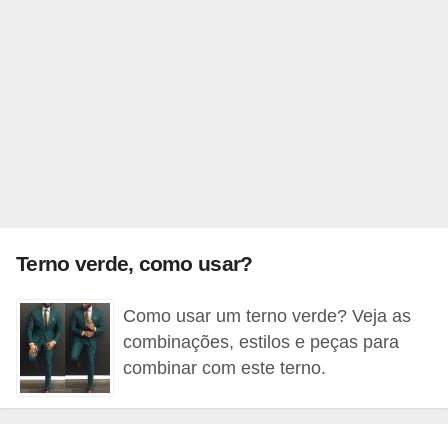
r
b
a
C
o
m
p
o
Terno verde, como usar?
r
t
Como usar um terno verde? Veja as
a
combinações, estilos e peças para
m
combinar com este terno.
e
n