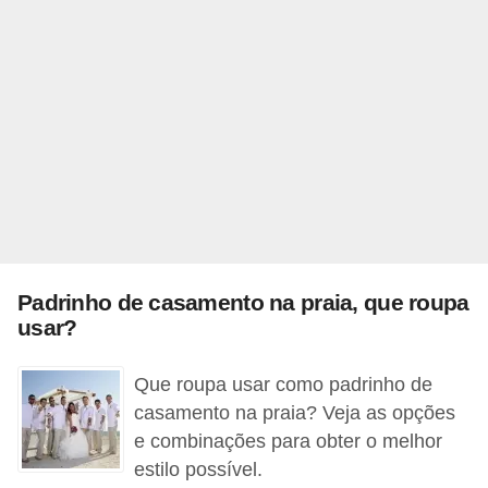
c
í
c
i
o
s
f
í
s
Padrinho de casamento na praia, que roupa
i
usar?
c
o
Que roupa usar como padrinho de
casamento na praia? Veja as opções
s
e combinações para obter o melhor
E
estilo possível.