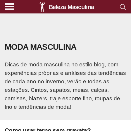
Beleza Masculina
A
l
i
m
MODA MASCULINA
e
n
Dicas de moda masculina no estilo blog, com
t
experiências próprias e análises das tendências
a
de cada ano no inverno, verão e todas as
ç
estações. Cintos, sapatos, meias, calças,
ã
camisas, blazers, traje esporte fino, roupas de
o
frio e tendências de moda!
s
a
u
Como usar terno sem gravata?