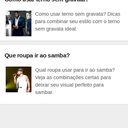
d
á
Como usar terno sem gravata? Dicas
v
para combinar seu estilo com o terno
sem gravata ideal.
e
l
C
Que roupa ir ao samba?
a
b
Qual roupa usar para ir ao samba?
e
Veja as combinações certas para
l
deixar seu visual perfeito para
sambar.
o
s
e
b
a