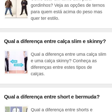
gordinhos? Veja as opções de ternos
s
para quem está acima do peso mas
c
quer ter estilo.
u
l
i
Qual a diferença entre calça slim e skinny?
n
a
Qual a diferença entre uma calça slim
e uma calça skinny? Conheça as
P
diferenças entre estes tipos de
e
calças.
l
e
P
Qual a diferença entre short e bermuda?
e
r
Qual a diferença entre shorts e