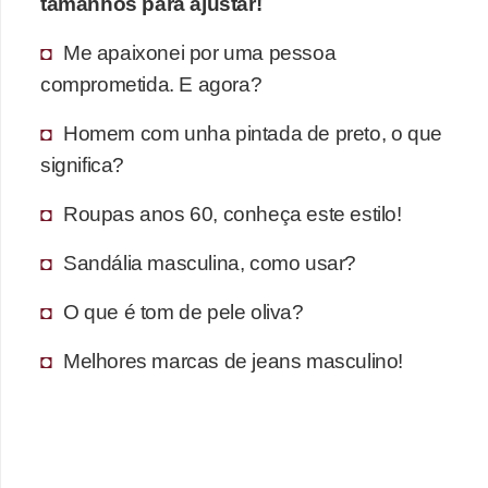
tamanhos para ajustar!
e
a
Me apaixonei por uma pessoa
c
comprometida. E agora?
e
Homem com unha pintada de preto, o que
s
significa?
s
ó
Roupas anos 60, conheça este estilo!
r
Sandália masculina, como usar?
i
o
O que é tom de pele oliva?
s
Melhores marcas de jeans masculino!
S
a
ú
d