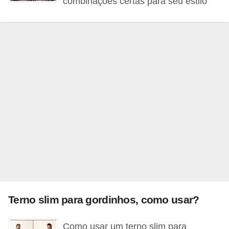
combinações certas para seu estilo
o
s
f
í
s
i
c
o
s
M
o
d
a
Terno slim para gordinhos, como usar?
m
Como usar um terno slim para
a