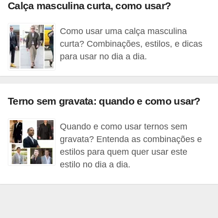
t
Calça masculina curta, como usar?
o
Como usar uma calça masculina
E
curta? Combinações, estilos, e dicas
s
para usar no dia a dia.
p
o
r
Terno sem gravata: quando e como usar?
t
e
Quando e como usar ternos sem
gravata? Entenda as combinações e
s
estilos para quem quer usar este
e
estilo no dia a dia.
e
x
e
r