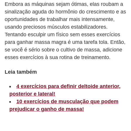
Embora as máquinas sejam ótimas, elas roubam a
r
sinalização aguda do hormônio do crescimento e as
b
oportunidades de trabalhar mais intensamente,
a
usando preciosos músculos estabilizadores.
Tentando esculpir um físico sem esses exercícios
C
para ganhar massa magra é uma tarefa tola. Então,
o
se você é sério sobre o cultivo de massa, adicione
m
esses exercícios à sua rotina de treinamento.
p
o
Leia também
r
4 exercícios para definir deltoide anterior,
t
posterior e lateral!
a
10 exercícios de musculação que podem
m
prejudicar o ganho de massa!
e
n