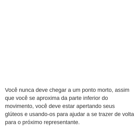
s
t
é
t
i
c
a
E
x
e
Você nunca deve chegar a um ponto morto, assim
r
que você se aproxima da parte inferior do
c
movimento, você deve estar apertando seus
glúteos e usando-os para ajudar a se trazer de volta
í
para o próximo representante.
c
i