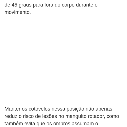
e
de 45 graus para fora do corpo durante o
a
movimento.
c
e
s
s
ó
r
i
o
s
S
a
Manter os cotovelos nessa posição não apenas
reduz o risco de lesões no manguito rotador, como
ú
também evita que os ombros assumam o
d