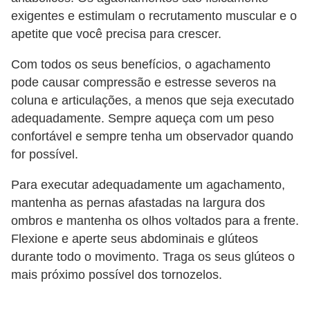
c
exigentes e estimulam o recrutamento muscular e o
apetite que você precisa para crescer.
í
c
Com todos os seus benefícios, o agachamento
i
pode causar compressão e estresse severos na
o
coluna e articulações, a menos que seja executado
s
adequadamente. Sempre aqueça com um peso
confortável e sempre tenha um observador quando
f
for possível.
í
s
Para executar adequadamente um agachamento,
i
mantenha as pernas afastadas na largura dos
ombros e mantenha os olhos voltados para a frente.
c
Flexione e aperte seus abdominais e glúteos
o
durante todo o movimento. Traga os seus glúteos o
s
mais próximo possível dos tornozelos.
E