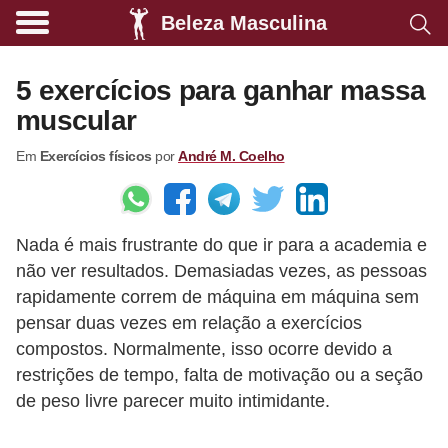
Beleza Masculina
A
l
5 exercícios para ganhar massa
i
muscular
m
Em
Exercícios físicos
por
André M. Coelho
e
n
t
Nada é mais frustrante do que ir para a academia e
a
não ver resultados. Demasiadas vezes, as pessoas
ç
rapidamente correm de máquina em máquina sem
ã
pensar duas vezes em relação a exercícios
o
compostos. Normalmente, isso ocorre devido a
s
restrições de tempo, falta de motivação ou a seção
de peso livre parecer muito intimidante.
a
u