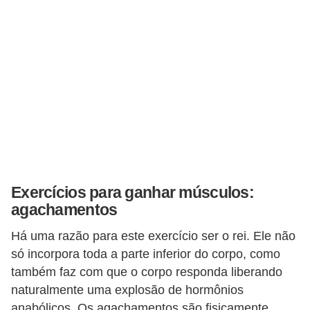
t
o
E
s
p
o
r
t
e
Exercícios para ganhar músculos:
s
agachamentos
e
Há uma razão para este exercício ser o rei. Ele não
e
só incorpora toda a parte inferior do corpo, como
x
também faz com que o corpo responda liberando
e
naturalmente uma explosão de hormônios
r
anabólicos. Os agachamentos são fisicamente