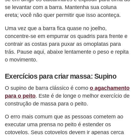
se levantar com a barra. Mantenha sua coluna
P
ereta; você não quer permitir que isso aconteça.
é
s
Uma vez que a barra fica quase no joelho,
e
concentre-se em empurrar os quadris para frente e
contrair as costas para puxar as omoplatas para
m
trás. Pause aqui, abaixe lentamente o peso e repita
ã
o movimento.
o
s
Exercícios para criar massa: Supino
R
O supino de barra clássico é como
o agachamento
o
para o peito
. Este é de longe o melhor exercício de
u
construção de massa para o peito.
p
O erro mais comum que as pessoas cometem ao
a
executar uma prensa no peito é estender os
s
cotovelos. Seus cotovelos devem ir apenas cerca