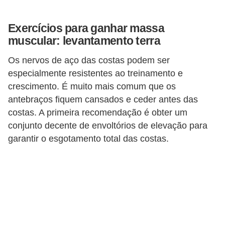
s
Exercícios para ganhar massa
c
muscular: levantamento terra
u
l
Os nervos de aço das costas podem ser
i
especialmente resistentes ao treinamento e
crescimento. É muito mais comum que os
n
antebraços fiquem cansados ​​e ceder antes das
a
costas. A primeira recomendação é obter um
P
conjunto decente de envoltórios de elevação para
e
garantir o esgotamento total das costas.
l
e
P
e
r