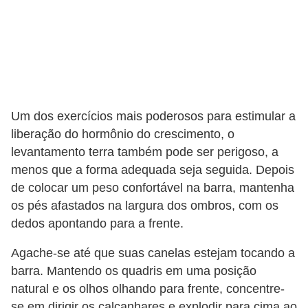
f
u
m
e
s
m
Um dos exercícios mais poderosos para estimular a
liberação do hormônio do crescimento, o
a
levantamento terra também pode ser perigoso, a
s
menos que a forma adequada seja seguida. Depois
c
de colocar um peso confortável na barra, mantenha
u
os pés afastados na largura dos ombros, com os
l
dedos apontando para a frente.
i
Agache-se até que suas canelas estejam tocando a
n
barra. Mantendo os quadris em uma posição
o
natural e os olhos olhando para frente, concentre-
s
se em dirigir os calcanhares e explodir para cima ao