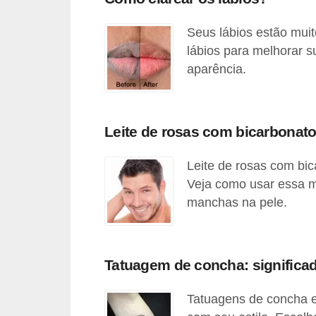
o
s
Seus lábios estão mui
lábios para melhorar s
f
aparência.
í
s
i
Leite de rosas com bicarbonato
c
o
Leite de rosas com bic
s
Veja como usar essa m
manchas na pele.
M
o
d
Tatuagem de concha: significa
a
m
Tatuagens de concha e
a