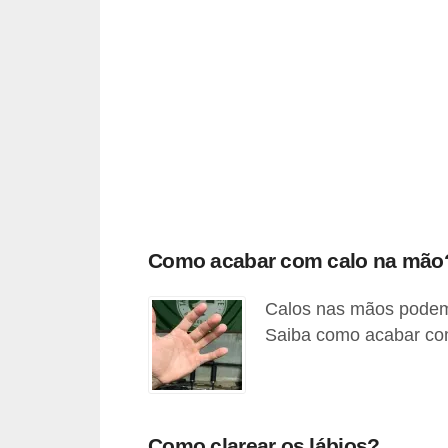
s
t
é
t
i
c
a
E
x
Como acabar com calo na mão
e
Calos nas mãos podem 
r
Saiba como acabar com
c
í
c
i
Como clarear os lábios?