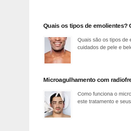
r
b
Quais os tipos de emolientes?
a
C
Quais são os tipos de 
o
cuidados de pele e bel
m
p
o
Microagulhamento com radiofr
r
t
Como funciona o micr
a
este tratamento e seu
m
e
n