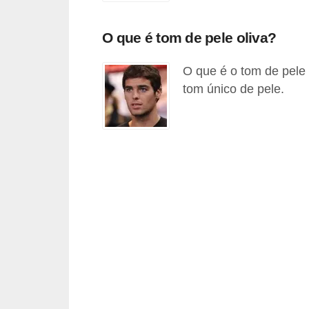
d
á
O que é tom de pele oliva?
v
O que é o tom de pele 
e
tom único de pele.
l
C
a
b
e
l
o
s
e
b
a