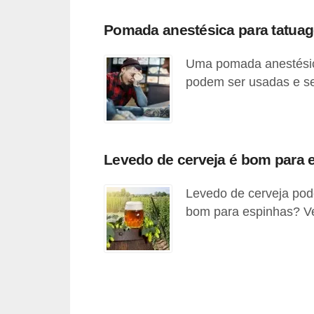
c
Pomada anestésica para tatu
í
c
Uma pomada anestésica
i
podem ser usadas e se 
o
s
f
Levedo de cerveja é bom para 
í
s
Levedo de cerveja pod
i
bom para espinhas? Ve
c
o
s
E