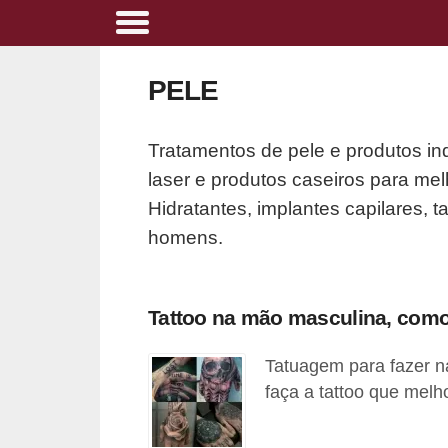
A
l
PELE
i
m
Tratamentos de pele e produtos in
e
laser e produtos caseiros para mel
n
Hidratantes, implantes capilares, 
t
homens.
a
ç
ã
Tattoo na mão masculina, como
o
Tatuagem para fazer n
s
faça a tattoo que melh
a
u