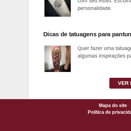
com seu estilo. Escol
s
personalidade.
c
u
Dicas de tatuagens para panturr
l
i
Quer fazer uma tatuage
n
algumas inspirações pa
a
P
e
VER 
l
e
Mapa do site
P
Política de privaci
e
r