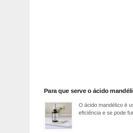
t
o
E
s
p
o
r
t
e
s
Para que serve o ácido mandél
e
e
O ácido mandélico é us
x
eficiência e se pode f
e
r