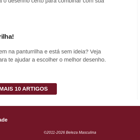
ha o desenho certo para combinar com sua
ilha!
m na panturrilha e está sem ideia? Veja
ra te ajudar a escolher o melhor desenho.
MAIS 10 ARTIGOS
dade
©2011-2026 Beleza Masculina