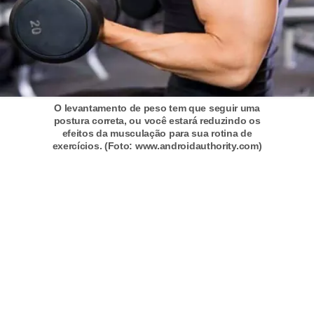
s
c
u
l
i
O levantamento de peso tem que seguir uma
postura correta, ou você estará reduzindo os
n
efeitos da musculação para sua rotina de
a
exercícios. (Foto: www.androidauthority.com)
P
e
l
e
P
e
r