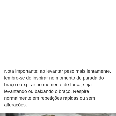
e
a
c
e
s
s
ó
r
i
Nota importante: ao levantar peso mais lentamente,
o
lembre-se de inspirar no momento de parada do
s
braço e expirar no momento de força, seja
S
levantando ou baixando o braço. Respire
normalmente em repetições rápidas ou sem
a
alterações.
ú
d