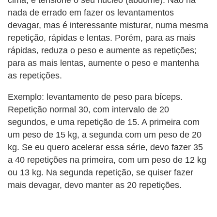
cima, e tensione o seu núcleo (abdome). Não há
nada de errado em fazer os levantamentos
P
devagar, mas é interessante misturar, numa mesma
é
repetição, rápidas e lentas. Porém, para as mais
s
rápidas, reduza o peso e aumente as repetições;
e
para as mais lentas, aumente o peso e mantenha
m
as repetições.
ã
Exemplo: levantamento de peso para bíceps.
o
Repetição normal 30, com intervalo de 20
s
segundos, e uma repetição de 15. A primeira com
um peso de 15 kg, a segunda com um peso de 20
R
kg. Se eu quero acelerar essa série, devo fazer 35
o
a 40 repetições na primeira, com um peso de 12 kg
u
ou 13 kg. Na segunda repetição, se quiser fazer
p
mais devagar, devo manter as 20 repetições.
a
s