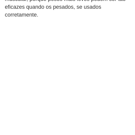
d
eficazes quando os pesados, se usados
á
corretamente.
v
e
l
C
a
b
e
l
o
s
e
b
a