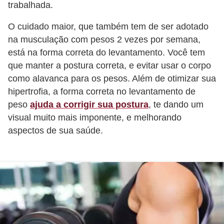
trabalhada.
o
s
O cuidado maior, que também tem de ser adotado
f
na musculação com pesos 2 vezes por semana,
í
está na forma correta do levantamento. Você tem
que manter a postura correta, e evitar usar o corpo
s
como alavanca para os pesos. Além de otimizar sua
i
hipertrofia, a forma correta no levantamento de
c
peso
ajuda a corrigir sua postura
, te dando um
o
visual muito mais imponente, e melhorando
s
aspectos de sua saúde.
M
o
d
a
m
a