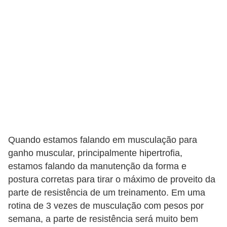
s
t
é
t
i
c
a
E
x
Quando estamos falando em musculação para
e
ganho muscular, principalmente hipertrofia,
r
estamos falando da manutenção da forma e
c
postura corretas para tirar o máximo de proveito da
í
parte de resistência de um treinamento. Em uma
c
rotina de 3 vezes de musculação com pesos por
i
semana, a parte de resistência será muito bem