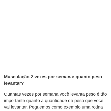
t
o
E
s
p
o
r
t
e
s
Musculação 2 vezes por semana: quanto peso
e
levantar?
e
x
Quantas vezes por semana você levanta peso é tão
importante quanto a quantidade de peso que você
e
vai levantar. Peguemos como exemplo uma rotina
r