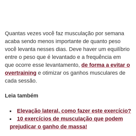
r
b
a
Quantas vezes você faz musculação por semana
C
acaba sendo menos importante de quanto peso
o
você levanta nesses dias. Deve haver um equilíbrio
m
entre o peso que é levantado e a frequência em
que ocorre esse levantamento,
de forma a evitar o
p
overtraining
e otimizar os ganhos musculares de
o
cada sessão.
r
t
Leia também
a
Elevação lateral, como fazer este exercício?
m
10 exercícios de musculação que podem
e
prejudicar o ganho de massa!
n