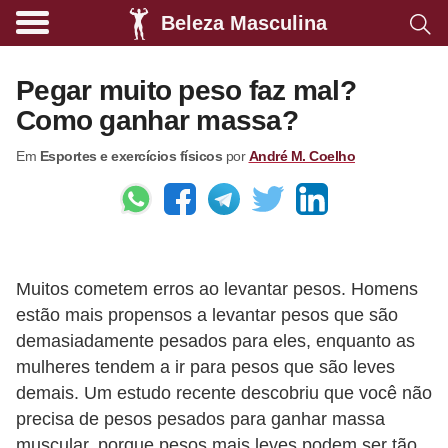
Beleza Masculina
A
l
Pegar muito peso faz mal?
i
Como ganhar massa?
m
Em
Esportes e exercícios físicos
por
André M. Coelho
e
n
t
a
ç
Muitos cometem erros ao levantar pesos. Homens
ã
estão mais propensos a levantar pesos que são
demasiadamente pesados para eles, enquanto as
o
mulheres tendem a ir para pesos que são leves
s
demais. Um estudo recente descobriu que você não
a
precisa de pesos pesados ​​para ganhar massa
u
muscular, porque pesos mais leves podem ser tão