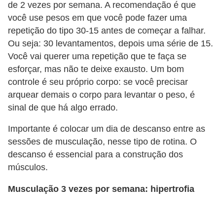
de 2 vezes por semana. A recomendação é que
c
você use pesos em que você pode fazer uma
í
repetição do tipo 30-15 antes de começar a falhar.
c
Ou seja: 30 levantamentos, depois uma série de 15.
i
Você vai querer uma repetição que te faça se
esforçar, mas não te deixe exausto. Um bom
o
controle é seu próprio corpo: se você precisar
s
arquear demais o corpo para levantar o peso, é
f
sinal de que há algo errado.
í
s
Importante é colocar um dia de descanso entre as
sessões de musculação, nesse tipo de rotina. O
i
descanso é essencial para a construção dos
c
músculos.
o
s
Musculação 3 vezes por semana: hipertrofia
E