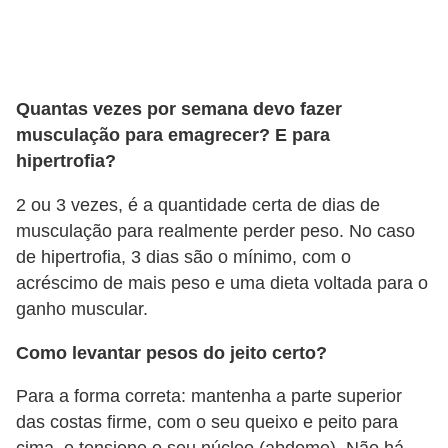
f
u
m
e
Quantas vezes por semana devo fazer
musculação para emagrecer? E para
s
hipertrofia?
m
a
2 ou 3 vezes, é a quantidade certa de dias de
s
musculação para realmente perder peso. No caso
de hipertrofia, 3 dias são o mínimo, com o
c
acréscimo de mais peso e uma dieta voltada para o
u
ganho muscular.
l
i
Como levantar pesos do jeito certo?
n
Para a forma correta: mantenha a parte superior
o
das costas firme, com o seu queixo e peito para
s