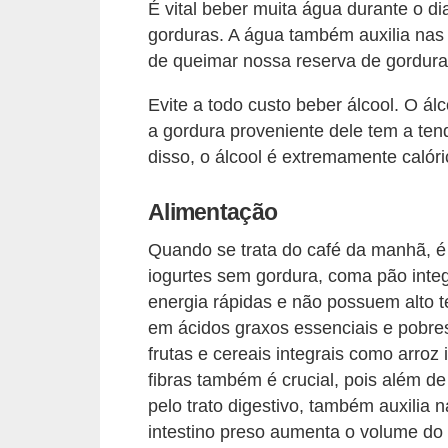
É vital beber muita água durante o di
r
gorduras. A água também auxilia nas 
b
de queimar nossa reserva de gordura
a
Evite a todo custo beber álcool. O á
C
a gordura proveniente dele tem a te
o
disso, o álcool é extremamente calóric
m
Alimentação
p
o
Quando se trata do café da manhã, é
r
iogurtes sem gordura, coma pão integr
energia rápidas e não possuem alto t
t
em ácidos graxos essenciais e pobre
a
frutas e cereais integrais como arroz i
m
fibras também é crucial, pois além d
e
pelo trato digestivo, também auxilia 
n
intestino preso aumenta o volume d