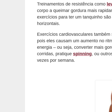
Treinamentos de resistência como
le
c
corpo a queimar gordura mais rapid
í
exercícios para ter um tanquinho sã
c
horizontais.
i
Exercícios cardiovasculares também 
o
pois eles causam um aumento no ritmo
s
energia – ou seja, converter mais go
f
corridas, pratique
spinning
, ou outro
í
vezes por semana.
s
i
c
o
s
E