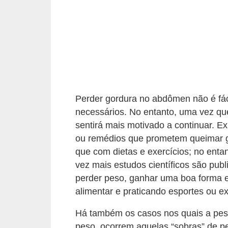
o
s
f
í
s
i
c
Perder gordura no abdômen não é fác
necessários. No entanto, uma vez qu
o
sentirá mais motivado a continuar. E
s
ou remédios que prometem queimar g
M
que com dietas e exercícios; no enta
o
vez mais estudos científicos são pu
perder peso, ganhar uma boa forma 
d
alimentar e praticando esportes ou ex
a
m
Há também os casos nos quais a pes
a
peso, ocorrem aquelas “sobras” de pe