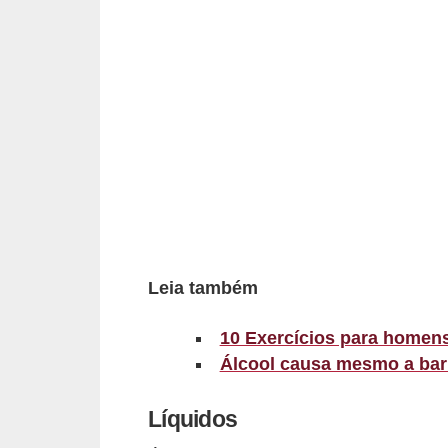
d
á
v
e
l
C
a
b
e
Leia também
l
o
10 Exercícios para homens
s
Álcool causa mesmo a bar
e
b
Líquidos
a