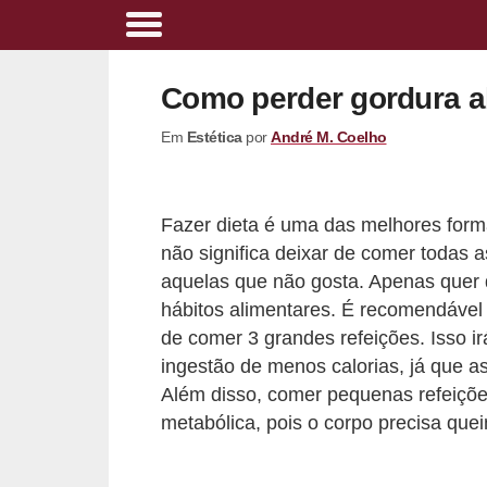
A
l
Como perder gordura 
i
Em
Estética
por
André M. Coelho
m
e
n
Fazer dieta é uma das melhores form
t
não significa deixar de comer todas 
a
aquelas que não gosta. Apenas quer
ç
hábitos alimentares. É recomendável i
de comer 3 grandes refeições. Isso irá
ã
ingestão de menos calorias, já que 
o
Além disso, comer pequenas refeiçõe
s
metabólica, pois o corpo precisa que
a
u