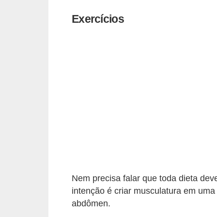
t
Exercícios
o
E
s
p
o
r
t
e
s
e
e
Nem precisa falar que toda dieta dev
x
intenção é criar musculatura em uma 
e
abdômen.
r