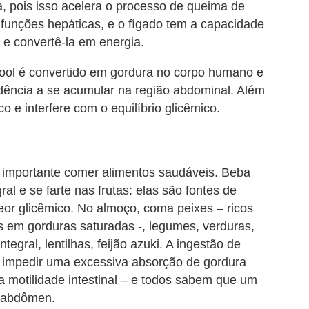
a, pois isso acelera o processo de queima de
funções hepáticas, e o fígado tem a capacidade
 e convertê-la em energia.
lcool é convertido em gordura no corpo humano e
ndência a se acumular na região abdominal. Além
o e interfere com o equilíbrio glicêmico.
 importante comer alimentos saudáveis. Beba
al e se farte nas frutas: elas são fontes de
eor glicêmico. No almoço, coma peixes – ricos
s em gorduras saturadas -, legumes, verduras,
ntegral, lentilhas, feijão azuki. A ingestão de
e impedir uma excessiva absorção de gordura
na motilidade intestinal – e todos sabem que um
o abdômen.