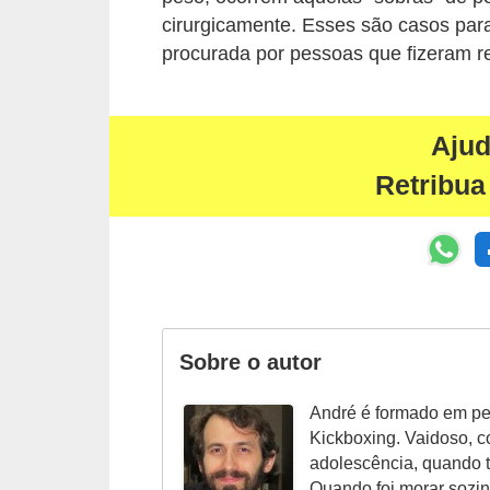
cirurgicamente. Esses são casos par
s
procurada por pessoas que fizeram 
c
u
l
Aju
i
Retribua
n
a
P
e
l
Sobre o autor
e
P
André é formado em ped
Kickboxing. Vaidoso, c
e
adolescência, quando t
r
Quando foi morar sozin