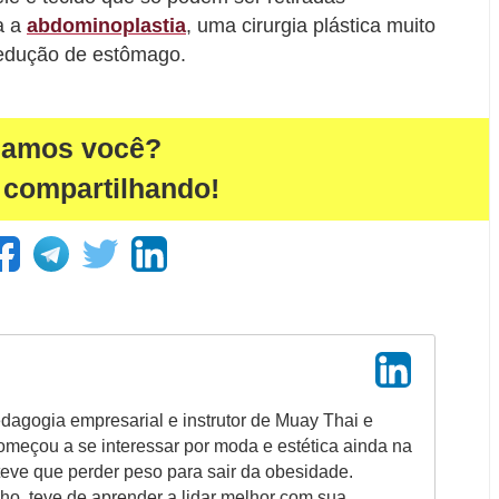
a a
abdominoplastia
, uma cirurgia plástica muito
redução de estômago.
damos você?
 compartilhando!
agogia empresarial e instrutor de Muay Thai e
omeçou a se interessar por moda e estética ainda na
eve que perder peso para sair da obesidade.
ho, teve de aprender a lidar melhor com sua