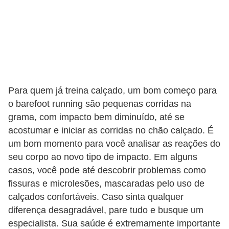
f
u
m
e
s
m
Para quem já treina calçado, um bom começo para
a
o barefoot running são pequenas corridas na
s
grama, com impacto bem diminuído, até se
acostumar e iniciar as corridas no chão calçado. É
c
um bom momento para você analisar as reações do
u
seu corpo ao novo tipo de impacto. Em alguns
l
casos, você pode até descobrir problemas como
i
fissuras e microlesões, mascaradas pelo uso de
n
calçados confortáveis. Caso sinta qualquer
o
diferença desagradável, pare tudo e busque um
especialista. Sua saúde é extremamente importante
s