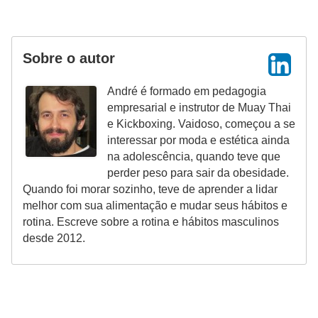
e
a
c
Sobre o autor
e
André é formado em pedagogia
s
empresarial e instrutor de Muay Thai
s
e Kickboxing. Vaidoso, começou a se
ó
interessar por moda e estética ainda
r
na adolescência, quando teve que
perder peso para sair da obesidade.
i
Quando foi morar sozinho, teve de aprender a lidar
o
melhor com sua alimentação e mudar seus hábitos e
s
rotina. Escreve sobre a rotina e hábitos masculinos
desde 2012.
S
a
ú
d