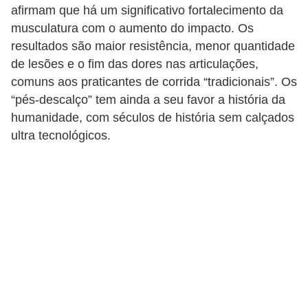
s
afirmam que há um significativo fortalecimento da
t
musculatura com o aumento do impacto. Os
é
resultados são maior resistência, menor quantidade
t
de lesões e o fim das dores nas articulações,
comuns aos praticantes de corrida “tradicionais”. Os
i
“pés-descalço” tem ainda a seu favor a história da
c
humanidade, com séculos de história sem calçados
a
ultra tecnológicos.
E
x
e
r
c
í
c
i