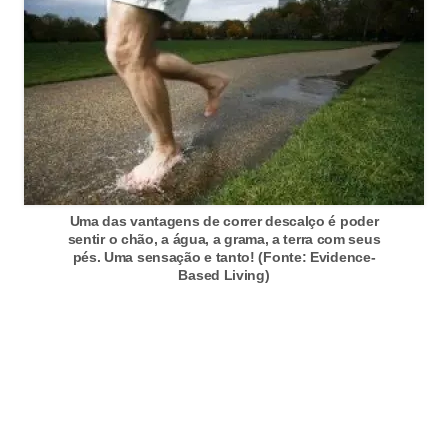
s
c
u
l
i
n
a
Uma das vantagens de correr descalço é poder
sentir o chão, a água, a grama, a terra com seus
P
pés. Uma sensação e tanto! (Fonte: Evidence-
e
Based Living)
l
e
P
e
r