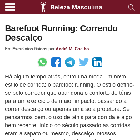
Beleza Masculina
A
l
Barefoot Running: Correndo
i
Descalço
m
Em
Exercícios físicos
por
André M. Coelho
e
n
t
Há algum tempo atrás, entrou na moda um novo
a
estilo de corrida: o barefoot running. O estilo define-
ç
se pelo corredor que abandona o conforto do tênis
ã
para um exercício de maior impacto, passando a
o
correr descalço ou apenas uma sola protetora. Se
s
pensarmos bem, o uso de tênis para corrida é algo
bem recente. Início do século passado as corridas
a
eram a sapato ou mesmo, descalço. Nossos
u