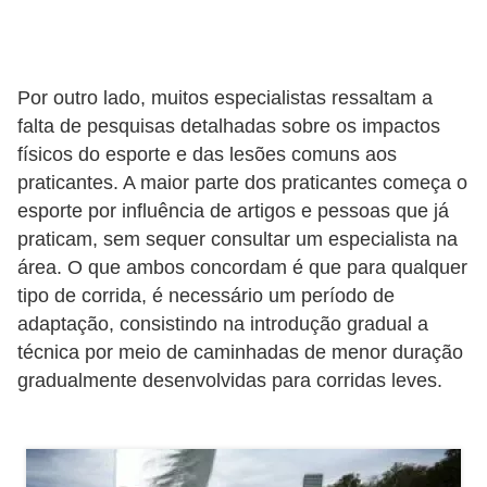
o
s
f
Por outro lado, muitos especialistas ressaltam a
í
falta de pesquisas detalhadas sobre os impactos
s
físicos do esporte e das lesões comuns aos
i
praticantes. A maior parte dos praticantes começa o
c
esporte por influência de artigos e pessoas que já
praticam, sem sequer consultar um especialista na
o
área. O que ambos concordam é que para qualquer
s
tipo de corrida, é necessário um período de
M
adaptação, consistindo na introdução gradual a
o
técnica por meio de caminhadas de menor duração
gradualmente desenvolvidas para corridas leves.
d
a
m
a