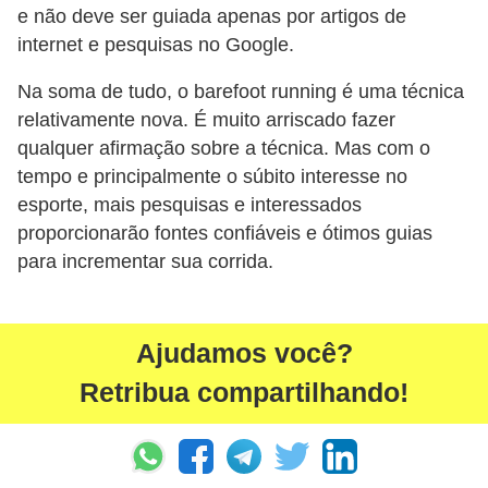
e não deve ser guiada apenas por artigos de
P
internet e pesquisas no Google.
é
Na soma de tudo, o barefoot running é uma técnica
s
relativamente nova. É muito arriscado fazer
e
qualquer afirmação sobre a técnica. Mas com o
m
tempo e principalmente o súbito interesse no
ã
esporte, mais pesquisas e interessados
o
proporcionarão fontes confiáveis e ótimos guias
s
para incrementar sua corrida.
R
o
Ajudamos você?
u
Retribua compartilhando!
p
a
s