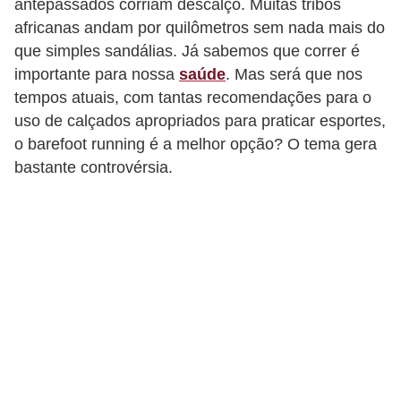
antepassados corriam descalço. Muitas tribos
d
africanas andam por quilômetros sem nada mais do
á
que simples sandálias. Já sabemos que correr é
v
importante para nossa
saúde
. Mas será que nos
e
tempos atuais, com tantas recomendações para o
l
uso de calçados apropriados para praticar esportes,
o barefoot running é a melhor opção? O tema gera
C
bastante controvérsia.
a
b
e
l
o
s
e
b
a