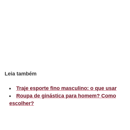
r
b
a
C
o
m
p
o
Leia também
r
Traje esporte fino masculino: o que usar
t
Roupa de ginástica para homem? Como
a
escolher?
m
e
n