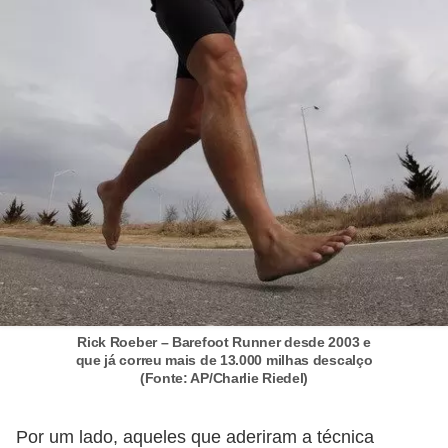
c
í
c
i
o
s
f
í
s
i
c
Rick Roeber – Barefoot Runner desde 2003 e
o
que já correu mais de 13.000 milhas descalço
(Fonte: AP/Charlie Riedel)
s
E
Por um lado, aqueles que aderiram a técnica