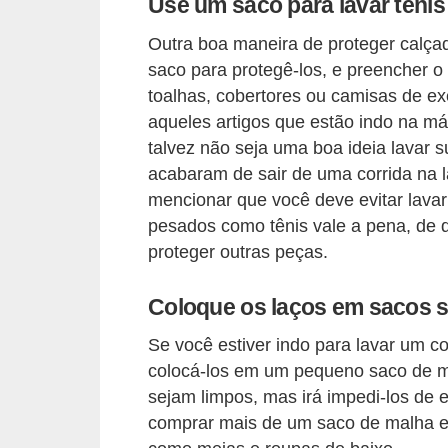
s
Use um saco para lavar tênis
t
Outra boa maneira de proteger calça
é
saco para protegê-los, e preencher 
t
toalhas, cobertores ou camisas de exe
i
aqueles artigos que estão indo na má
talvez não seja uma boa ideia lavar
c
acabaram de sair de uma corrida na 
a
mencionar que você deve evitar lavar
E
pesados ​​como tênis vale a pena, de
x
proteger outras peças.
e
Coloque os laços em sacos 
r
c
Se você estiver indo para lavar um c
colocá-los em um pequeno saco de ma
í
sejam limpos, mas irá impedi-los de 
c
comprar mais de um saco de malha e a
i