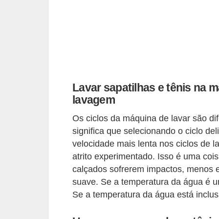
c
í
c
i
o
s
Lavar sapatilhas e tênis na 
f
lavagem
í
Os ciclos da máquina de lavar são dif
s
significa que selecionando o ciclo de
i
velocidade mais lenta nos ciclos de 
c
atrito experimentado. Isso é uma co
calçados sofrerem impactos, menos es
o
suave. Se a temperatura da água é u
s
Se a temperatura da água está inclus
E