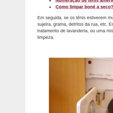
Numeração de tênis americ
r
Como limpar boné a seco
b
Em seguida, se os tênis estiverem m
a
sujeira, grama, detritos da rua, etc.
tratamento de lavanderia, ou uma mis
C
limpeza.
o
m
p
o
r
t
a
m
e
n