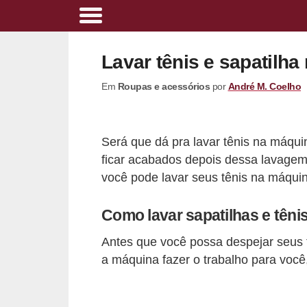
A
l
Lavar tênis e sapatilh
i
Em
Roupas e acessórios
por
André M. Coelho
m
e
n
Será que dá pra lavar tênis na máqui
t
ficar acabados depois dessa lavagem
a
você pode lavar seus tênis na máquin
ç
Como lavar sapatilhas e têni
ã
o
Antes que você possa despejar seus t
s
a máquina fazer o trabalho para você
a
u