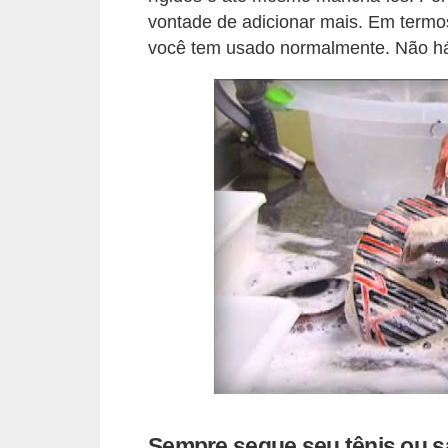
vontade de adicionar mais. Em termo
s
você tem usado normalmente. Não há
c
u
l
i
n
a
P
e
l
e
P
e
r
Sempre seque seu tênis ou sa