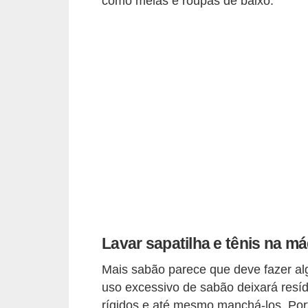
como meias e roupas de baixo.
o
s
f
í
s
i
c
o
s
M
o
Lavar sapatilha e tênis na m
d
a
Mais sabão parece que deve fazer al
m
uso excessivo de sabão deixará resíd
a
rígidos e até mesmo manchá-los. Port