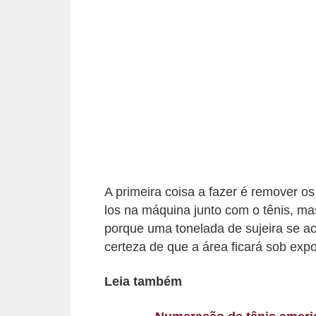
d
á
v
e
l
C
a
b
e
A primeira coisa a fazer é remover os
l
los na máquina junto com o tênis, ma
o
porque uma tonelada de sujeira se ac
certeza de que a área ficará sob exp
s
e
Leia também
b
a