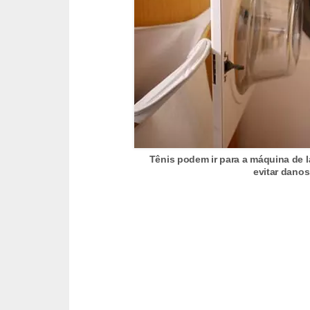
t
o
E
s
p
o
r
t
Tênis podem ir para a máquina de l
evitar danos
e
s
e
e
x
e
r