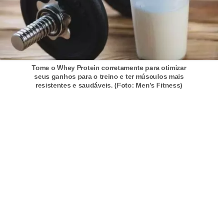
s
t
é
t
i
Tome o Whey Protein corretamente para otimizar
c
seus ganhos para o treino e ter músculos mais
resistentes e saudáveis. (Foto: Men’s Fitness)
a
E
x
e
r
c
í
c
i