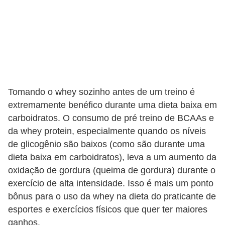
f
u
m
e
s
m
Tomando o whey sozinho antes de um treino é
a
extremamente benéfico durante uma dieta baixa em
s
carboidratos. O consumo de pré treino de BCAAs e
c
da whey protein, especialmente quando os níveis
de glicogênio são baixos (como são durante uma
u
dieta baixa em carboidratos), leva a um aumento da
l
oxidação de gordura (queima de gordura) durante o
i
exercício de alta intensidade. Isso é mais um ponto
n
bônus para o uso da whey na dieta do praticante de
o
esportes e exercícios físicos que quer ter maiores
s
ganhos.