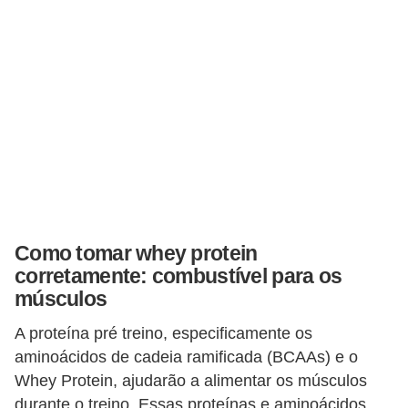
t
o
E
s
p
o
r
t
e
Como tomar whey protein
s
corretamente: combustível para os
e
músculos
e
A proteína pré treino, especificamente os
x
aminoácidos de cadeia ramificada (BCAAs) e o
e
Whey Protein, ajudarão a alimentar os músculos
r
durante o treino. Essas proteínas e aminoácidos