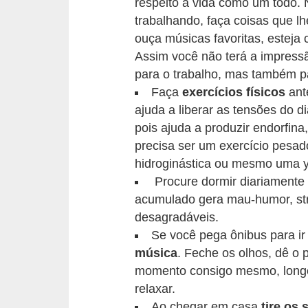
respeito à vida como um todo.
t
trabalhando, faça coisas que 
o
ouça músicas favoritas, esteja
E
Assim você não terá a impress
s
para o trabalho, mas também pa
Faça
exercícios físicos
ante
p
ajuda a liberar as tensões do d
o
pois ajuda a produzir endorfin
r
precisa ser um exercício pesa
t
hidroginástica ou mesmo uma 
e
Procure dormir diariamente
s
acumulado gera mau-humor, stre
desagradáveis.
e
Se você pega ônibus para ir 
e
música
. Feche os olhos, dê o
x
momento consigo mesmo, longe 
e
relaxar.
r
Ao chegar em casa
tire os 