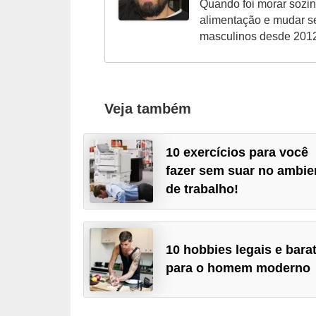
Quando foi morar sozin
o
alimentação e mudar seu
s
masculinos desde 201
f
í
s
Veja também
i
c
10 exercícios para você
o
fazer sem suar no ambie
s
de trabalho!
M
o
d
10 hobbies legais e bara
para o homem moderno
a
m
a