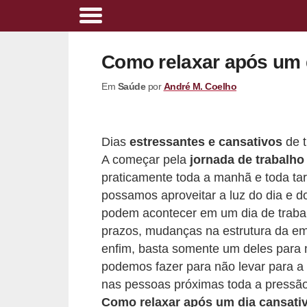
A
l
Como relaxar após um d
i
Em
Saúde
por
André M. Coelho
m
e
n
Dias
estressantes e cansativos
de t
t
A começar pela
jornada de trabalho
a
praticamente toda a manhã e toda t
ç
possamos aproveitar a luz do dia e d
podem acontecer em um dia de trabal
ã
prazos, mudanças na estrutura da e
o
enfim, basta somente um deles para 
s
podemos fazer para não levar para 
a
nas pessoas próximas toda a pressão
u
Como relaxar após um dia cansativ