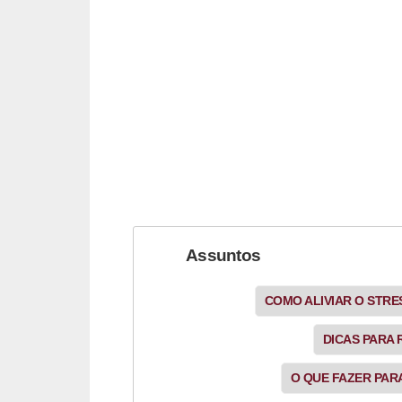
s
c
u
l
i
n
a
P
e
Assuntos
l
e
COMO ALIVIAR O STR
P
DICAS PARA
e
O QUE FAZER PAR
r