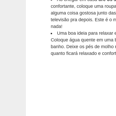
c
confortante, coloque uma roup
í
alguma coisa gostosa junto das
televisão pra depois. Este é o
c
nada!
i
Uma boa ideia para relaxar 
o
Coloque água quente em uma ba
s
banho. Deixe os pés de molho 
f
quanto ficará relaxado e confor
í
s
i
c
o
s
E