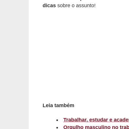
d
dicas
sobre o assunto!
á
v
e
l
C
a
b
e
l
o
s
Leia também
e
b
Trabalhar, estudar e acad
Orgulho masculino no tra
a