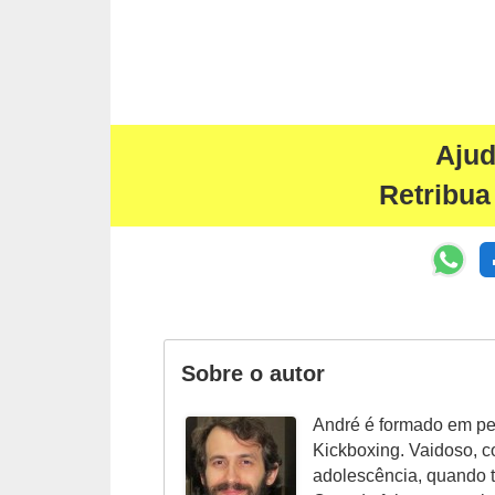
s
t
é
t
i
Aju
c
Retribua
a
E
x
e
r
Sobre o autor
c
í
André é formado em ped
c
Kickboxing. Vaidoso, c
adolescência, quando t
i