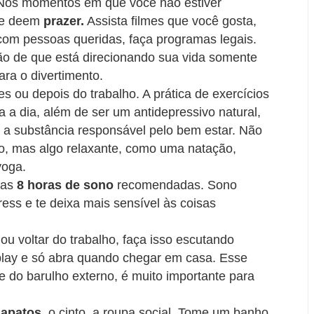
 Nos momentos em que você não estiver
lhe deem
prazer.
Assista filmes que você gosta,
 com pessoas queridas, faça programas legais.
ão de que está direcionando sua vida somente
ra o divertimento.
s ou depois do trabalho. A prática de exercícios
ia a dia, além de ser um antidepressivo natural,
a, a substância responsável pelo bem estar. Não
do, mas algo relaxante, como uma natação,
yoga.
 as
8 horas de sono
recomendadas. Sono
ss e te deixa mais sensível às coisas
ou voltar do trabalho, faça isso escutando
 play e só abra quando chegar em casa. Esse
do barulho externo, é muito importante para
sapatos
, o cinto, a roupa social. Tome um banho