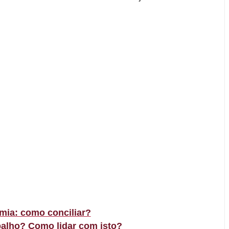
emia: como conciliar?
balho? Como lidar com isto?