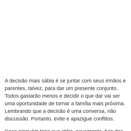
f
u
m
e
s
m
a
s
c
A decisão mais sábia é se juntar com seus irmãos e
u
parentes, talvez, para dar um presente conjunto.
l
Todos gastarão menos e decidir o que dar vai ser
i
uma oportunidade de tornar a família mais próxima.
n
Lembrando que a decisão é uma conversa, não
discussão. Portanto, evite e apazigue conflitos.
o
s