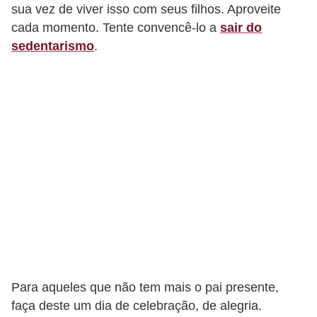
e
sua vez de viver isso com seus filhos. Aproveite
cada momento. Tente convencê-lo a
sair do
a
sedentarismo
.
c
e
s
s
ó
r
i
o
s
S
a
Para aqueles que não tem mais o pai presente,
ú
faça deste um dia de celebração, de alegria.
d