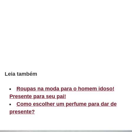
t
o
E
s
p
o
r
t
Leia também
e
s
Roupas na moda para o homem idoso!
e
Presente para seu pai!
e
Como escolher um perfume para dar de
x
presente?
e
r