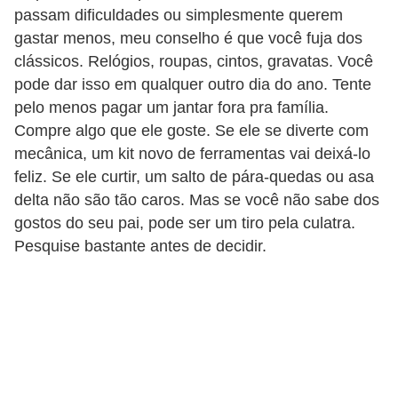
s
passam dificuldades ou simplesmente querem
t
gastar menos, meu conselho é que você fuja dos
é
clássicos. Relógios, roupas, cintos, gravatas. Você
t
pode dar isso em qualquer outro dia do ano. Tente
pelo menos pagar um jantar fora pra família.
i
Compre algo que ele goste. Se ele se diverte com
c
mecânica, um kit novo de ferramentas vai deixá-lo
a
feliz. Se ele curtir, um salto de pára-quedas ou asa
E
delta não são tão caros. Mas se você não sabe dos
gostos do seu pai, pode ser um tiro pela culatra.
x
Pesquise bastante antes de decidir.
e
r
c
í
c
i