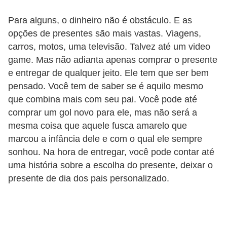
r
Para alguns, o dinheiro não é obstáculo. E as
b
opções de presentes são mais vastas. Viagens,
a
carros, motos, uma televisão. Talvez até um video
game. Mas não adianta apenas comprar o presente
C
e entregar de qualquer jeito. Ele tem que ser bem
o
pensado. Você tem de saber se é aquilo mesmo
m
que combina mais com seu pai. Você pode até
p
comprar um gol novo para ele, mas não será a
o
mesma coisa que aquele fusca amarelo que
marcou a infância dele e com o qual ele sempre
r
sonhou. Na hora de entregar, você pode contar até
t
uma história sobre a escolha do presente, deixar o
a
presente de dia dos pais personalizado.
m
e
n