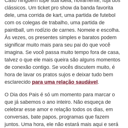
Caso ninguém tope sua idéia, novamente, fuja dos
clássicos. Um ticket pro show da banda favorita
P
dele, uma corrida de kart, uma partida de futebol
é
com os colegas de trabalho, uma partida de
s
paintball, um rodízio de carnes. Nomeie e escolha.
e
Às vezes, os presentes simples e baratos podem
m
significar muito mais para seu pai do que você
ã
imagina. Se você passa muito tempo fora de casa,
talvez o que ele mais queira são alguns momentos
o
de conexão contigo. Se vocês discutem muito, é
s
hora de lavar os pratos sujos e deixar tudo bem
R
esclarecido
para uma relação saudável
.
o
O Dia dos Pais é só um momento para marcar o
u
que já sabemos o ano inteiro. Não esqueça de
p
celebrar esse amor e relação todos os dias, em
a
conversas, bate papos, programas que fazem
s
juntos. Uma hora, ele não estará mais aqui e será