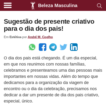
Beleza Masculina
A
l
Sugestão de presente criativo
i
para o dia dos pais!
m
Em
Estética
por
André M. Coelho
e
n
t
O dia dos pais está chegando. É um dia especial,
a
em que nos reunimos com nossas famílias,
ç
celebramos e presenteamos uma das pessoas mais
ã
importantes em nossas vidas. Além do tempo que
o
dedicamos para a organização da viagem de
s
encontro ou o dia da celebração, precisamos nos
dedicar a dar um presente de dia dos pais criativo,
a
especial, único.
u