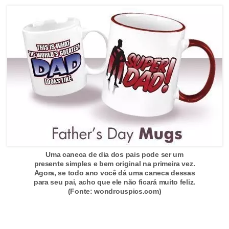
s
c
u
l
i
n
a
P
e
Uma caneca de dia dos pais pode ser um
l
presente simples e bem original na primeira vez.
e
Agora, se todo ano você dá uma caneca dessas
para seu pai, acho que ele não ficará muito feliz.
P
(Fonte: wondrouspics.com)
e
r