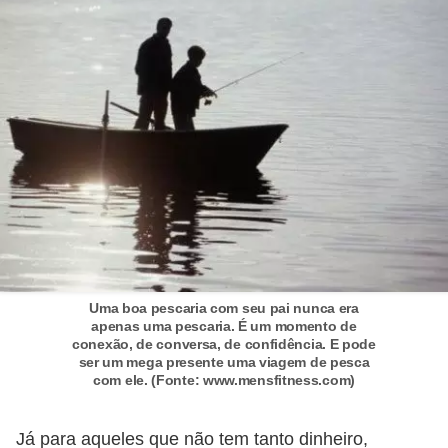
c
í
c
i
o
s
f
í
s
i
Uma boa pescaria com seu pai nunca era
c
apenas uma pescaria. É um momento de
conexão, de conversa, de confidência. E pode
o
ser um mega presente uma viagem de pesca
s
com ele. (Fonte: www.mensfitness.com)
E
Já para aqueles que não tem tanto dinheiro,