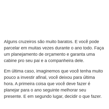
o
s
f
í
s
i
Alguns cruzeiros são muito baratos. E você pode
c
parcelar em muitas vezes durante o ano todo. Faça
um planejamento de orçamento e garanta uma
o
cabine pro seu pai e a companheira dele.
s
Em última caso, imaginemos que você tenha muito
M
pouco a investir afinal, você deixou para última
o
hora. A primeira coisa que você deve fazer é
d
planejar para o ano seguinte melhorar seu
a
presente. E em segundo lugar, decidir o que fazer.
m
a