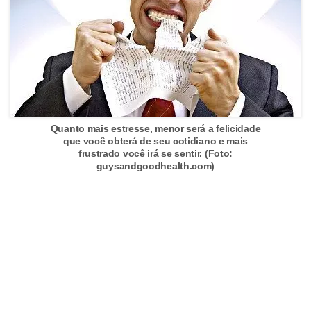
s
t
é
t
i
c
a
Quanto mais estresse, menor será a felicidade
que você obterá de seu cotidiano e mais
E
frustrado você irá se sentir. (Foto:
guysandgoodhealth.com)
x
e
r
c
í
c
i