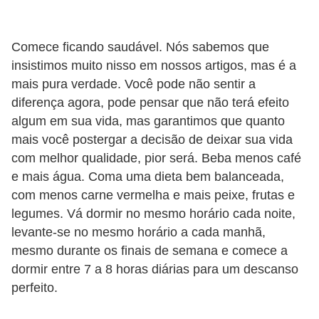
r
b
Comece ficando saudável. Nós sabemos que
a
insistimos muito nisso em nossos artigos, mas é a
mais pura verdade. Você pode não sentir a
C
diferença agora, pode pensar que não terá efeito
o
algum em sua vida, mas garantimos que quanto
m
mais você postergar a decisão de deixar sua vida
p
com melhor qualidade, pior será. Beba menos café
o
e mais água. Coma uma dieta bem balanceada,
com menos carne vermelha e mais peixe, frutas e
r
legumes. Vá dormir no mesmo horário cada noite,
t
levante-se no mesmo horário a cada manhã,
a
mesmo durante os finais de semana e comece a
m
dormir entre 7 a 8 horas diárias para um descanso
e
perfeito.
n