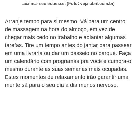
e
acalmar seu estresse. (Foto: veja.abril.com.br)
a
Arranje tempo para si mesmo. Vá para um centro
c
de massagem na hora do almoço, em vez de
e
chegar mais cedo no trabalho e adiantar algumas
s
tarefas. Tire um tempo antes do jantar para passear
s
em uma livraria ou dar um passeio no parque. Faça
ó
um calendário com programas pra você e cumpra-o
r
mesmo durante as suas semanas mais ocupadas.
i
Estes momentos de relaxamento irão garantir uma
mente sã para o seu dia a dia menos nervoso.
o
s
S
a
ú
d