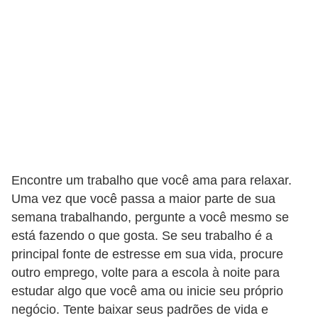
f
u
m
e
s
m
a
s
Encontre um trabalho que você ama para relaxar.
c
Uma vez que você passa a maior parte de sua
u
semana trabalhando, pergunte a você mesmo se
l
está fazendo o que gosta. Se seu trabalho é a
i
principal fonte de estresse em sua vida, procure
n
outro emprego, volte para a escola à noite para
o
estudar algo que você ama ou inicie seu próprio
negócio. Tente baixar seus padrões de vida e
s