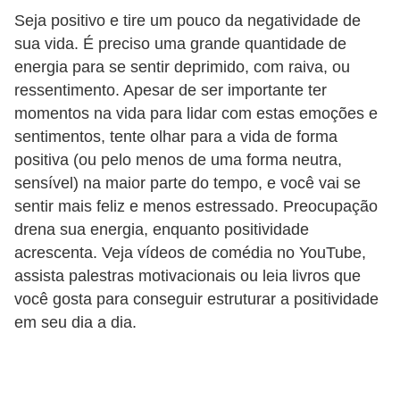
Seja positivo e tire um pouco da negatividade de
s
sua vida. É preciso uma grande quantidade de
c
energia para se sentir deprimido, com raiva, ou
u
ressentimento. Apesar de ser importante ter
l
momentos na vida para lidar com estas emoções e
i
sentimentos, tente olhar para a vida de forma
n
positiva (ou pelo menos de uma forma neutra,
sensível) na maior parte do tempo, e você vai se
a
sentir mais feliz e menos estressado. Preocupação
P
drena sua energia, enquanto positividade
e
acrescenta. Veja vídeos de comédia no YouTube,
l
assista palestras motivacionais ou leia livros que
você gosta para conseguir estruturar a positividade
e
em seu dia a dia.
P
e
r