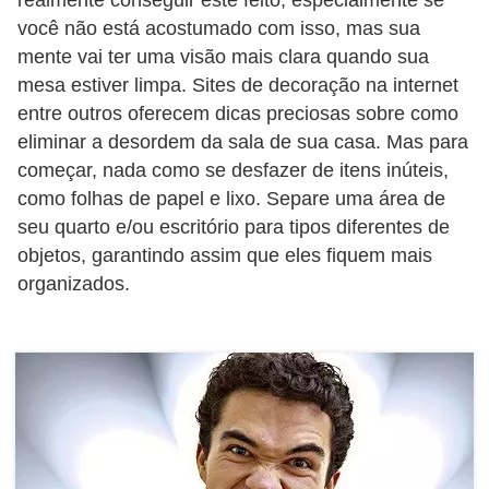
realmente conseguir este feito, especialmente se
c
você não está acostumado com isso, mas sua
í
mente vai ter uma visão mais clara quando sua
mesa estiver limpa. Sites de decoração na internet
c
entre outros oferecem dicas preciosas sobre como
i
eliminar a desordem da sala de sua casa. Mas para
o
começar, nada como se desfazer de itens inúteis,
s
como folhas de papel e lixo. Separe uma área de
f
seu quarto e/ou escritório para tipos diferentes de
í
objetos, garantindo assim que eles fiquem mais
s
organizados.
i
c
o
s
E