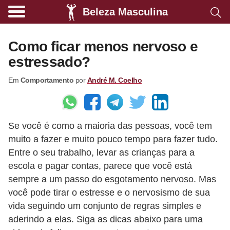
Beleza Masculina
A
l
Como ficar menos nervoso e
i
estressado?
m
Em
Comportamento
por
André M. Coelho
e
n
t
Se você é como a maioria das pessoas, você tem
a
muito a fazer e muito pouco tempo para fazer tudo.
ç
Entre o seu trabalho, levar as crianças para a
ã
escola e pagar contas, parece que você está
o
sempre a um passo do esgotamento nervoso. Mas
s
você pode tirar o estresse e o nervosismo de sua
vida seguindo um conjunto de regras simples e
a
aderindo a elas. Siga as dicas abaixo para uma
u