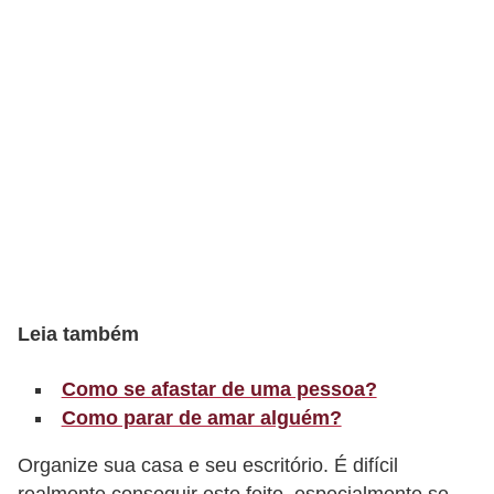
t
o
E
s
p
o
r
t
e
s
Leia também
e
e
Como se afastar de uma pessoa?
x
Como parar de amar alguém?
e
Organize sua casa e seu escritório. É difícil
r