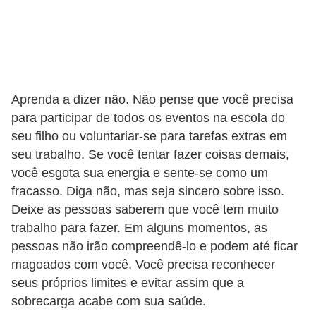
o
s
f
í
s
Aprenda a dizer não. Não pense que você precisa
i
para participar de todos os eventos na escola do
seu filho ou voluntariar-se para tarefas extras em
c
seu trabalho. Se você tentar fazer coisas demais,
o
você esgota sua energia e sente-se como um
s
fracasso. Diga não, mas seja sincero sobre isso.
M
Deixe as pessoas saberem que você tem muito
trabalho para fazer. Em alguns momentos, as
o
pessoas não irão compreendê-lo e podem até ficar
d
magoados com você. Você precisa reconhecer
a
seus próprios limites e evitar assim que a
m
sobrecarga acabe com sua saúde.
a