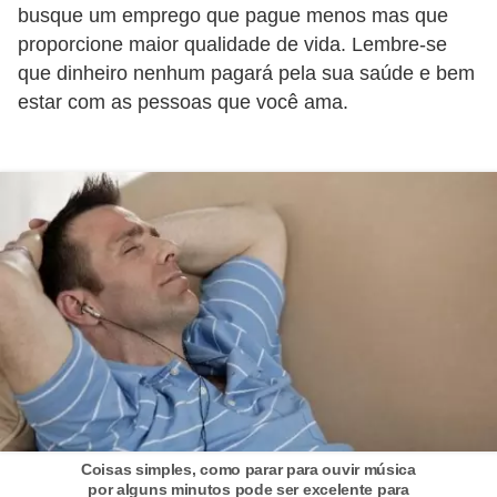
busque um emprego que pague menos mas que
P
proporcione maior qualidade de vida. Lembre-se
é
que dinheiro nenhum pagará pela sua saúde e bem
s
estar com as pessoas que você ama.
e
m
ã
o
s
R
o
u
p
a
Coisas simples, como parar para ouvir música
s
por alguns minutos pode ser excelente para