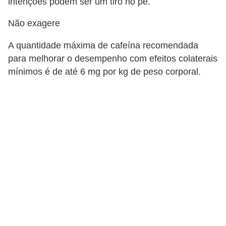
intenções podem ser um tiro no pé.
e
a
Não exagere
c
A quantidade máxima de cafeína recomendada
e
para melhorar o desempenho com efeitos colaterais
s
mínimos é de até 6 mg por kg de peso corporal.
s
ó
r
i
o
s
S
a
ú
d