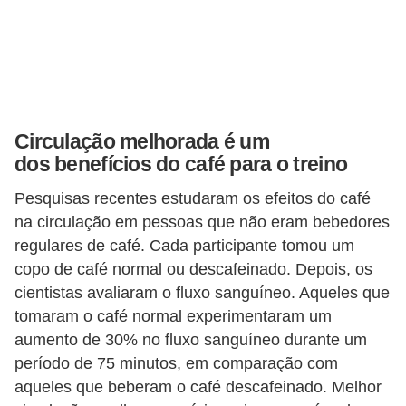
r
b
a
C
Circulação melhorada é um
o
dos benefícios do café para o treino
m
p
Pesquisas recentes estudaram os efeitos do café
na circulação em pessoas que não eram bebedores
o
regulares de café. Cada participante tomou um
r
copo de café normal ou descafeinado. Depois, os
t
cientistas avaliaram o fluxo sanguíneo. Aqueles que
a
tomaram o café normal experimentaram um
m
aumento de 30% no fluxo sanguíneo durante um
e
período de 75 minutos, em comparação com
n
aqueles que beberam o café descafeinado. Melhor