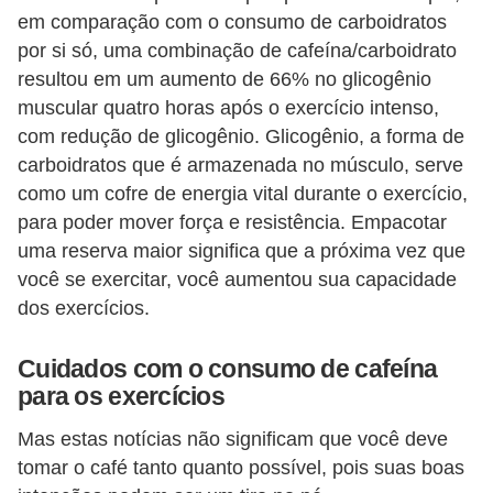
em comparação com o consumo de carboidratos
P
por si só, uma combinação de cafeína/carboidrato
é
resultou em um aumento de 66% no glicogênio
s
muscular quatro horas após o exercício intenso,
e
com redução de glicogênio. Glicogênio, a forma de
m
carboidratos que é armazenada no músculo, serve
como um cofre de energia vital durante o exercício,
ã
para poder mover força e resistência. Empacotar
o
uma reserva maior significa que a próxima vez que
s
você se exercitar, você aumentou sua capacidade
R
dos exercícios.
o
Cuidados com o consumo de cafeína
u
para os exercícios
p
Mas estas notícias não significam que você deve
a
tomar o café tanto quanto possível, pois suas boas
s