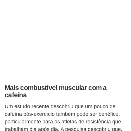
f
u
m
e
s
m
a
s
c
u
Mais combustível muscular com a
l
cafeína
i
Um estudo recente descobriu que um pouco de
n
cafeína pós-exercício também pode ser benéfico,
o
particularmente para os atletas de resistência que
s
trabalham dia após dia. A pesquisa descobriu que,