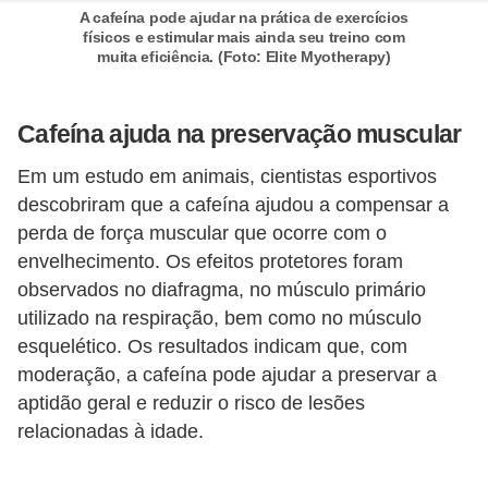
A cafeína pode ajudar na prática de exercícios
s
físicos e estimular mais ainda seu treino com
muita eficiência. (Foto: Elite Myotherapy)
c
u
l
Cafeína ajuda na preservação muscular
i
Em um estudo em animais, cientistas esportivos
n
descobriram que a cafeína ajudou a compensar a
a
perda de força muscular que ocorre com o
envelhecimento. Os efeitos protetores foram
P
observados no diafragma, no músculo primário
e
utilizado na respiração, bem como no músculo
l
esquelético. Os resultados indicam que, com
e
moderação, a cafeína pode ajudar a preservar a
aptidão geral e reduzir o risco de lesões
P
relacionadas à idade.
e
r