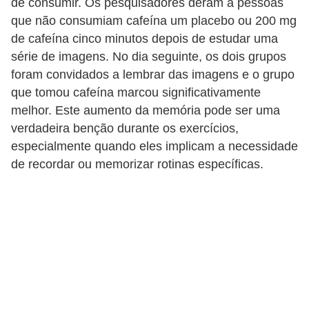
s
de consumir. Os pesquisadores deram a pessoas
que não consumiam cafeína um placebo ou 200 mg
t
de cafeína cinco minutos depois de estudar uma
é
série de imagens. No dia seguinte, os dois grupos
t
foram convidados a lembrar das imagens e o grupo
i
que tomou cafeína marcou significativamente
c
melhor. Este aumento da memória pode ser uma
a
verdadeira benção durante os exercícios,
especialmente quando eles implicam a necessidade
E
de recordar ou memorizar rotinas específicas.
x
e
r
c
í
c
i