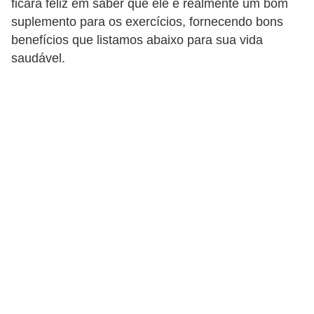
ficará feliz em saber que ele é realmente um bom
d
suplemento para os exercícios, fornecendo bons
á
benefícios que listamos abaixo para sua vida
v
saudável.
e
l
C
a
b
e
l
o
s
e
b
a