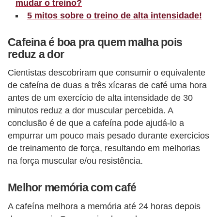
mudar o treino?
c
5 mitos sobre o treino de alta intensidade!
í
c
Cafeina é boa pra quem malha pois
reduz a dor
i
o
Cientistas descobriram que consumir o equivalente
s
de cafeína de duas a três xícaras de café uma hora
f
antes de um exercício de alta intensidade de 30
minutos reduz a dor muscular percebida. A
í
conclusão é de que a cafeína pode ajudá-lo a
s
empurrar um pouco mais pesado durante exercícios
i
de treinamento de força, resultando em melhorias
c
na força muscular e/ou resistência.
o
s
Melhor memória com café
E
A cafeína melhora a memória até 24 horas depois