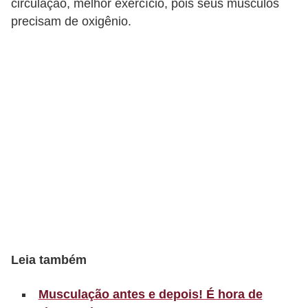
circulação, melhor exercício, pois seus músculos
t
precisam de oxigênio.
o
E
s
p
o
r
t
e
s
e
e
x
Leia também
e
Musculação antes e depois! É hora de
r