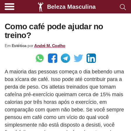
Beleza Masculina
A
l
Como café pode ajudar no
i
treino?
m
Em
Estética
por
André M. Coelho
e
n
t
A maioria das pessoas começa o dia bebendo uma
a
boa xícara de café. Isso pode até contribuir para a
ç
perda de peso. Os atletas treinados que tomam
ã
cafeína pré-exercício queimam cerca de 15% mais
o
calorias por três horas após o exercício, em
s
comparação com quem não bebe. Se você sempre
pensou em café como um vício do qual você
a
simplesmente não está disposto a desisti, você
u