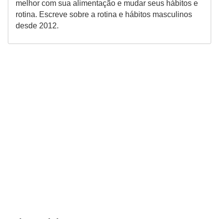
melhor com sua alimentação e mudar seus hábitos e
e
rotina. Escreve sobre a rotina e hábitos masculinos
a
desde 2012.
c
e
s
s
ó
r
i
o
s
S
a
ú
d