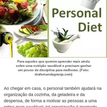
o
s
f
í
s
i
c
o
s
Para aqueles que querem aprender mais ainda
sobre uma nutrição saudável e precisam ganhar
M
um pouco de disciplina para melhoras. (Foto:
drafernandagranja.com)
o
d
Ao chegar em casa, o personal também ajudará na
a
organização da cozinha, da geladeira e da
m
despensa, de forma a motivar as pessoas a uma
a