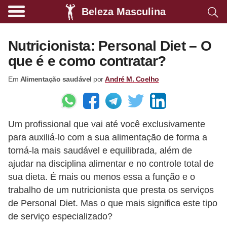
Beleza Masculina
A
l
Nutricionista: Personal Diet – O
i
que é e como contratar?
m
Em
Alimentação saudável
por
André M. Coelho
e
n
t
Um profissional que vai até você exclusivamente
a
para auxiliá-lo com a sua alimentação de forma a
ç
torná-la mais saudável e equilibrada, além de
ã
ajudar na disciplina alimentar e no controle total de
o
sua dieta. É mais ou menos essa a função e o
s
trabalho de um nutricionista que presta os serviços
de Personal Diet. Mas o que mais significa este tipo
a
de serviço especializado?
u