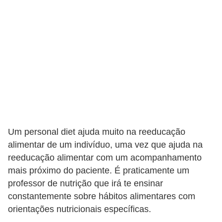
t
o
E
s
p
o
r
t
e
Um personal diet ajuda muito na reeducação
s
alimentar de um indivíduo, uma vez que ajuda na
e
reeducação alimentar com um acompanhamento
mais próximo do paciente. É praticamente um
e
professor de nutrição que irá te ensinar
x
constantemente sobre hábitos alimentares com
e
orientações nutricionais específicas.
r