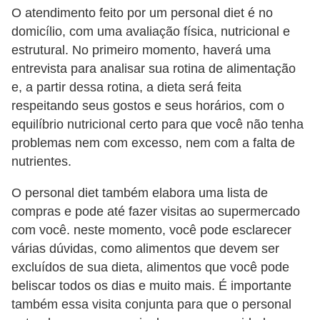
O atendimento feito por um personal diet é no
c
domicílio, com uma avaliação física, nutricional e
í
estrutural. No primeiro momento, haverá uma
c
entrevista para analisar sua rotina de alimentação
i
e, a partir dessa rotina, a dieta será feita
o
respeitando seus gostos e seus horários, com o
s
equilíbrio nutricional certo para que você não tenha
f
problemas nem com excesso, nem com a falta de
nutrientes.
í
s
O personal diet também elabora uma lista de
i
compras e pode até fazer visitas ao supermercado
c
com você. neste momento, você pode esclarecer
várias dúvidas, como alimentos que devem ser
o
excluídos de sua dieta, alimentos que você pode
s
beliscar todos os dias e muito mais. É importante
E
também essa visita conjunta para que o personal