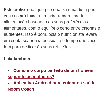
r
Este profissional que personaliza uma dieta para
b
você estará focado em criar uma rotina de
a
alimentação baseada nas suas preferências
alimentares, com o equilíbrio certo entre calorias e
C
nutrientes. Isso é bom, pois o nutricionista levará
o
em conta sua rotina pessoal e o tempo que você
m
tem para dedicar às suas refeições.
p
o
Leia também
r
Como é o corpo perfeito de um homem
t
segundo as mulheres?
a
Aplicativo Android para cuidar da saúde –
m
Noom Coach
e
n