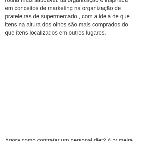
rotina mais saudável. tal organização é inspirada
s
em conceitos de marketing na organização de
prateleiras de supermercado., com a ideia de que
c
itens na altura dos olhos são mais comprados do
u
que itens localizados em outros lugares.
l
i
n
a
P
e
l
e
P
e
r
Agora como contratar um personal diet? A primeira