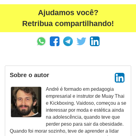
P
Ajudamos você?
é
Retribua compartilhando!
s
e
m
ã
o
s
Sobre o autor
R
André é formado em pedagogia
o
empresarial e instrutor de Muay Thai
u
e Kickboxing. Vaidoso, começou a se
interessar por moda e estética ainda
p
na adolescência, quando teve que
a
perder peso para sair da obesidade.
s
Quando foi morar sozinho, teve de aprender a lidar