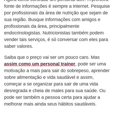
f
fonte de informações é sempre a internet. Pesquise
u
por profissionais da área de nutrição que sejam de
sua região. Busque informações com amigos e
m
profissionais da área, principalmente
e
endocrinologistas. Nutricionistas também podem
s
vender tais serviços, é só conversar com eles para
m
saber valores.
a
Saiba que o preço vai ser um pouco caro. Mas
s
assim como um personal trainer
, pode ser uma
c
motivação a mais para sair do sobrepeso, aprender
u
sobre alimentação e vida saudável e assim,
l
começar a se organizar para sair de uma vida
i
desregrada e cheia de males para sua saúde. Ou
n
pode ser também a pessoa certa para ajudar a
melhorar mais ainda seus hábitos saudáveis.
o
s