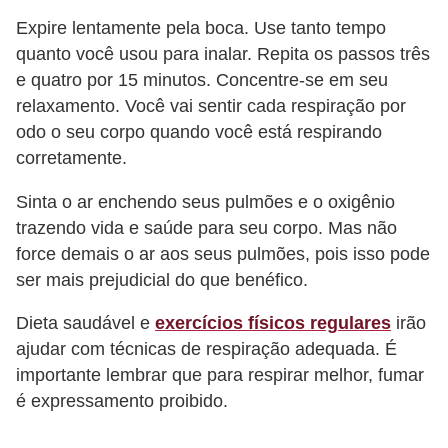
s
Expire lentamente pela boca. Use tanto tempo
quanto você usou para inalar. Repita os passos três
c
e quatro por 15 minutos. Concentre-se em seu
u
relaxamento. Você vai sentir cada respiração por
l
odo o seu corpo quando você está respirando
i
corretamente.
n
Sinta o ar enchendo seus pulmões e o oxigênio
a
trazendo vida e saúde para seu corpo. Mas não
P
force demais o ar aos seus pulmões, pois isso pode
e
ser mais prejudicial do que benéfico.
l
Dieta saudável e
exercícios físicos regulares
irão
e
ajudar com técnicas de respiração adequada. É
importante lembrar que para respirar melhor, fumar
P
é expressamento proibido.
e
r