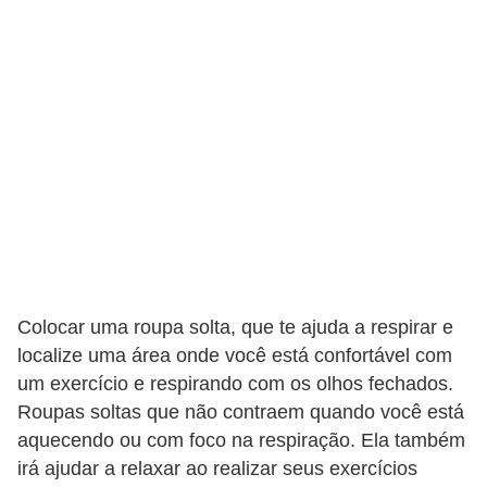
t
o
E
s
p
o
r
t
e
s
Colocar uma roupa solta, que te ajuda a respirar e
e
localize uma área onde você está confortável com
e
um exercício e respirando com os olhos fechados.
x
Roupas soltas que não contraem quando você está
aquecendo ou com foco na respiração. Ela também
e
irá ajudar a relaxar ao realizar seus exercícios
r