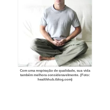
s
t
é
t
i
c
a
E
x
e
Com uma respiração de qualidade, sua vida
também melhora consideravelmente. (Foto:
r
healthhub.tblog.com)
c
í
c
i