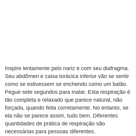
o
s
f
í
s
i
c
o
Inspire lentamente pelo nariz e com seu diafragma.
Seu abdômen e caixa torácica inferior vão se sentir
s
como se estivessem se enchendo como um balão.
M
Pegue sete segundos para inalar. Esta respiração é
o
tão completa e relaxado que parece natural, não
d
forçada, quando feita corretamente. No entanto, se
ela não se parece assim, tudo bem. Diferentes
a
quantidades de prática de respiração são
m
necessárias para pessoas diferentes.
a