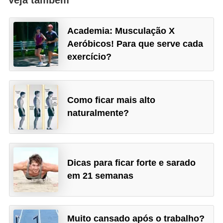
Veja também
e
a
Academia: Musculação X
c
Aeróbicos! Para que serve cada
e
exercício?
s
s
ó
Como ficar mais alto
r
naturalmente?
i
o
s
Dicas para ficar forte e sarado
S
em 21 semanas
a
ú
Muito cansado após o trabalho?
d