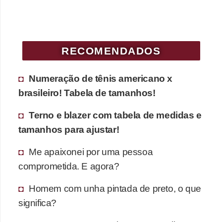
c
í
c
RECOMENDADOS
i
o
Numeração de tênis americano x
s
brasileiro! Tabela de tamanhos!
f
í
Terno e blazer com tabela de medidas e
s
tamanhos para ajustar!
i
Me apaixonei por uma pessoa
c
comprometida. E agora?
o
Homem com unha pintada de preto, o que
s
significa?
E