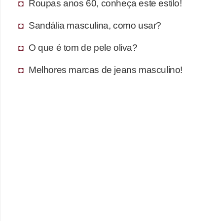
s
Roupas anos 60, conheça este estilo!
t
Sandália masculina, como usar?
é
t
O que é tom de pele oliva?
i
Melhores marcas de jeans masculino!
c
a
E
x
e
r
c
í
c
i