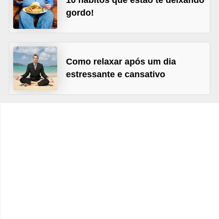
10 hábitos que estão te deixando
t
gordo!
o
E
s
Como relaxar após um dia
p
estressante e cansativo
o
r
t
e
s
e
e
x
e
r