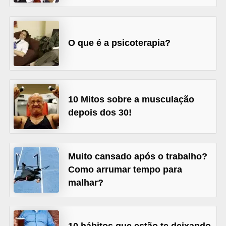
r
b
O que é a psicoterapia?
a
C
o
m
10 Mitos sobre a musculação
p
depois dos 30!
o
r
t
Muito cansado após o trabalho?
a
Como arrumar tempo para
malhar?
m
e
n