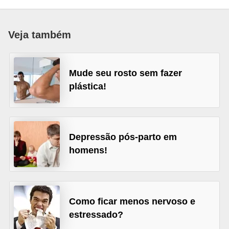
d
á
Veja também
v
e
l
Mude seu rosto sem fazer
plástica!
C
a
b
e
Depressão pós-parto em
l
homens!
o
s
e
Como ficar menos nervoso e
b
estressado?
a