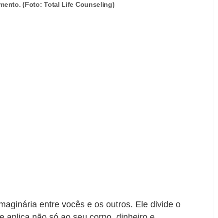
ento. (Foto: Total Life Counseling)
maginária entre vocês e os outros. Ele divide o
e aplica não só ao seu corpo, dinheiro e