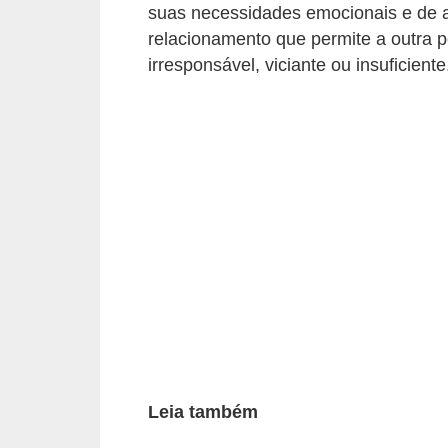
suas necessidades emocionais e de 
d
relacionamento que permite a outra
á
irresponsável, viciante ou insuficiente
v
e
l
C
a
b
e
l
o
s
e
Leia também
b
a