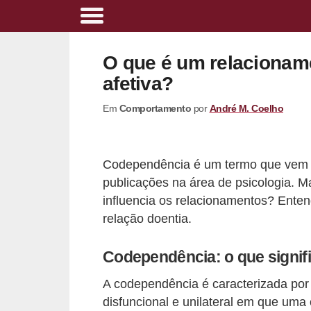
A
l
O que é um relacionam
i
afetiva?
m
Em
Comportamento
por
André M. Coelho
e
n
t
Codependência é um termo que vem ap
a
publicações na área de psicologia. 
ç
influencia os relacionamentos? Ente
ã
relação doentia.
o
Codependência: o que signif
s
a
A codependência é caracterizada po
u
disfuncional e unilateral em que uma