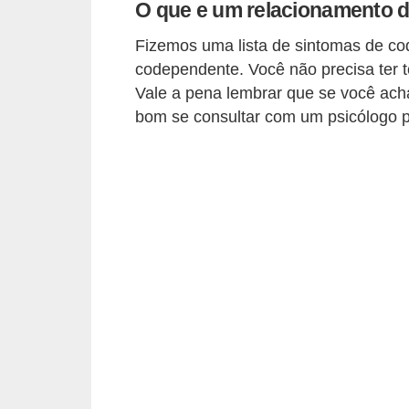
t
O que e um relacionamento 
o
Fizemos uma lista de sintomas de c
codependente. Você não precisa ter t
E
Vale a pena lembrar que se você ach
s
bom se consultar com um psicólogo p
p
o
r
t
e
s
e
e
x
e
r