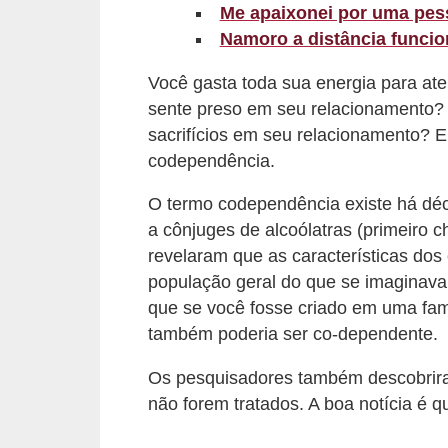
Me apaixonei por uma pes
r
Namoro a distância funci
b
Você gasta toda sua energia para at
a
sente preso em seu relacionamento?
C
sacrifícios em seu relacionamento? 
o
codependência.
m
O termo codependência existe há déc
p
a cônjuges de alcoólatras (primeiro 
o
revelaram que as características do
r
população geral do que se imaginava
t
que se você fosse criado em uma famí
também poderia ser co-dependente.
a
m
Os pesquisadores também descobrir
e
não forem tratados. A boa notícia é q
n