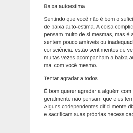
c
Baixa autoestima
í
Sentindo que você não é bom o sufic
c
de baixa auto-estima. A coisa compl
i
pensam muito de si mesmas, mas é ap
o
sentem pouco amáveis ​​ou inadequad
consciência, estão sentimentos de v
s
muitas vezes acompanham a baixa aut
f
mal com você mesmo.
í
s
Tentar agradar a todos
i
É bom querer agradar a alguém com
c
geralmente não pensam que eles tem
o
Alguns codependentes dificilmente d
s
e sacrificam suas próprias necessid
E