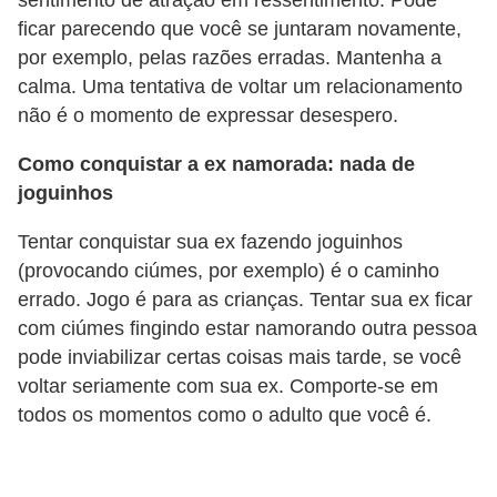
sentimento de atração em ressentimento. Pode
c
ficar parecendo que você se juntaram novamente,
í
por exemplo, pelas razões erradas. Mantenha a
calma. Uma tentativa de voltar um relacionamento
c
não é o momento de expressar desespero.
i
o
Como conquistar a ex namorada: nada de
s
joguinhos
f
Tentar conquistar sua ex fazendo joguinhos
í
(provocando ciúmes, por exemplo) é o caminho
s
errado. Jogo é para as crianças. Tentar sua ex ficar
i
com ciúmes fingindo estar namorando outra pessoa
c
pode inviabilizar certas coisas mais tarde, se você
voltar seriamente com sua ex. Comporte-se em
o
todos os momentos como o adulto que você é.
s
E