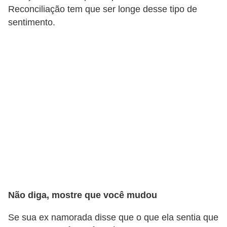
Reconciliação tem que ser longe desse tipo de
s
sentimento.
c
u
l
i
n
a
P
e
l
e
P
Não diga, mostre que você mudou
e
Se sua ex namorada disse que o que ela sentia que
r