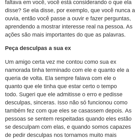
faltava em você, você está considerando o que ela
f
disse? Se ela disse, por exemplo, que você nunca a
u
ouvia, então você passe a ouvir e fazer perguntas,
m
aprendendo a mostrar interesse real na pessoa. As
e
ações são mais importantes do que as palavras.
s
Peça desculpas a sua ex
m
a
Um amigo certa vez me contou como sua ex
namorada tinha terminado com ele e quanto ele a
s
queria de volta. Ela sempre falava com ele o
c
quanto que ele tinha que estar certo o tempo
u
todo. Sugeri que ele admitisse o erro e pedisse
l
desculpas, sinceras. Isso não só funcionou como
i
também fez com que eles se casassem depois. As
n
pessoas se sentem respeitadas quando eles estão
se desculpam com elas, e quando somos capazes
o
de pedir desculpas nos tornamos muito mais
s