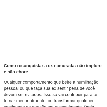
t
o
E
s
p
o
r
t
e
Como reconquistar a ex namorada: não implore
s
e não chore
e
Qualquer comportamento que beire a humilhação
e
pessoal ou que faça sua ex sentir pena de você
x
devem ser evitados. Isso só vai contribuir para te
e
tornar menor atraente, ou transformar qualquer
r