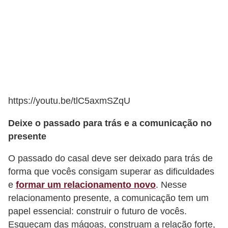
e
a
c
e
s
s
ó
https://youtu.be/tlC5axmSZqU
r
Deixe o passado para trás e a comunicação no
i
presente
o
O passado do casal deve ser deixado para trás de
s
forma que vocês consigam superar as dificuldades
S
e
formar um relacionamento novo
. Nesse
a
relacionamento presente, a comunicação tem um
ú
papel essencial: construir o futuro de vocês.
Esqueçam das mágoas, construam a relação forte,
d