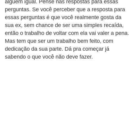
alguém igual. Pense nas respostas para essas
d
perguntas. Se você perceber que a resposta para
á
essas perguntas é que você realmente gosta da
v
sua ex, sem chance de ser uma simples recaída,
e
então o trabalho de voltar com ela vai valer a pena.
l
Mas tem que ser um trabalho bem feito, com
dedicação da sua parte. Dá pra começar já
C
sabendo o que você não deve fazer.
a
b
e
l
o
s
e
b
a