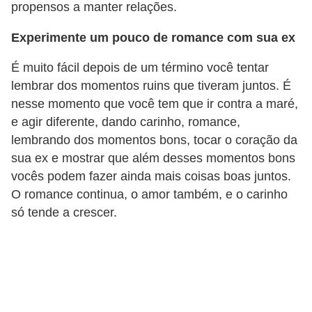
propensos a manter relações.
P
Experimente um pouco de romance com sua ex
é
s
É muito fácil depois de um término você tentar
e
lembrar dos momentos ruins que tiveram juntos. É
nesse momento que você tem que ir contra a maré,
m
e agir diferente, dando carinho, romance,
ã
lembrando dos momentos bons, tocar o coração da
o
sua ex e mostrar que além desses momentos bons
s
vocês podem fazer ainda mais coisas boas juntos.
O romance continua, o amor também, e o carinho
R
só tende a crescer.
o
u
p
a
s