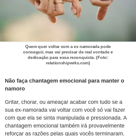
o
s
f
í
s
Quem quer voltar com a ex namorada pode
i
conseguir, mas vai precisar de real vontade e
dedicação para essa reconquista. (Foto:
c
relationshipwrks.com)
o
s
Não faça chantagem emocional para manter o
namoro
M
o
Gritar, chorar, ou ameaçar acabar com tudo se a
d
sua ex-namorada vai voltar com você só vai fazer
a
com que ela se sinta manipulada e pressionada. A
m
chantagem emocional também irá provavelmente
reforçar as razões pelas quais vocês terminaram.
a