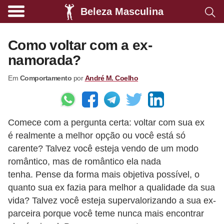
Beleza Masculina
A
l
Como voltar com a ex-
i
namorada?
m
Em
Comportamento
por
André M. Coelho
e
n
t
Comece com a pergunta certa: voltar com sua ex
a
é realmente a melhor opção ou você está só
ç
carente? Talvez você esteja vendo de um modo
ã
romântico, mas de romântico ela nada
o
tenha. Pense da forma mais objetiva possível, o
s
quanto sua ex fazia para melhor a qualidade da sua
vida? Talvez você esteja supervalorizando a sua ex-
a
parceira porque você teme nunca mais encontrar
u