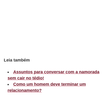
r
b
a
C
o
m
p
o
Leia também
r
Assuntos para conversar com a namorada
t
sem cair no tédio!
a
Como um homem deve terminar um
m
relacionamento?
e
n