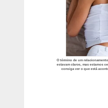
t
o
E
s
p
o
r
t
O término de um relacionamento
e
estavam claros, mas estamos ceg
consiga ver o que está acon
s
e
e
x
e
r