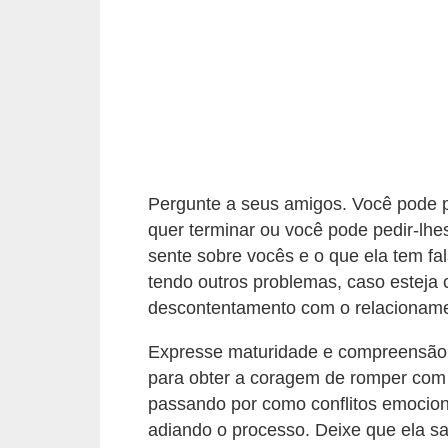
c
í
c
i
o
s
f
Pergunte a seus amigos. Você pode 
í
quer terminar ou você pode pedir-lh
sente sobre vocês e o que ela tem f
s
tendo outros problemas, caso esteja 
i
descontentamento com o relacioname
c
o
Expresse maturidade e compreensão
para obter a coragem de romper com
s
passando por como conflitos emociona
E
adiando o processo. Deixe que ela sai