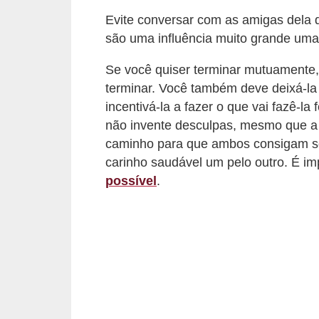
o
Evite conversar com as amigas dela 
s
são uma influência muito grande uma
f
Se você quiser terminar mutuamente,
í
terminar. Você também deve deixá-la
s
incentivá-la a fazer o que vai fazê-la
i
não invente desculpas, mesmo que a si
c
caminho para que ambos consigam se
o
carinho saudável um pelo outro. É i
s
possível
.
M
o
d
a
m
a