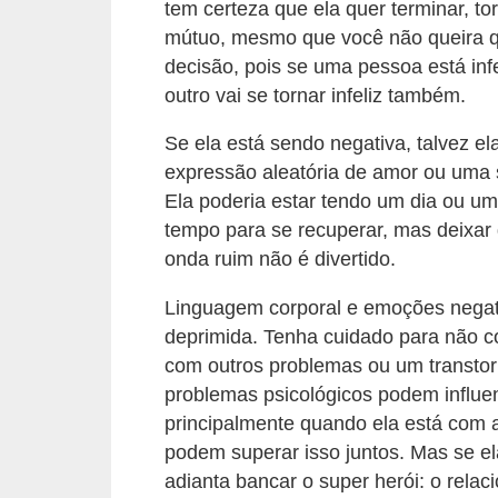
s
tem certeza que ela quer terminar, to
t
mútuo, mesmo que você não queira qu
decisão, pois se uma pessoa está inf
é
outro vai se tornar infeliz também.
t
i
Se ela está sendo negativa, talvez 
c
expressão aleatória de amor ou uma 
Ela poderia estar tendo um dia ou 
a
tempo para se recuperar, mas deixar
E
onda ruim não é divertido.
x
Linguagem corporal e emoções negat
e
deprimida. Tenha cuidado para não c
r
com outros problemas ou um transtorn
c
problemas psicológicos podem influ
í
principalmente quando ela está com 
c
podem superar isso juntos. Mas se el
i
adianta bancar o super herói: o rela