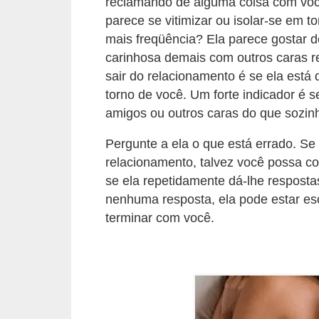
reclamando de alguma coisa com você
r
parece se vitimizar ou isolar-se em 
mais freqüência? Ela parece gostar d
b
carinhosa demais com outros caras r
a
sair do relacionamento é se ela está 
C
torno de você. Um forte indicador é 
o
amigos ou outros caras do que sozin
m
Pergunte a ela o que está errado. Se
p
relacionamento, talvez você possa cor
o
se ela repetidamente dá-lhe resposta
r
nenhuma resposta, ela pode estar es
t
terminar com você.
a
m
e
n