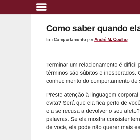
A
l
Como saber quando ela
i
Em
Comportamento
por
André M. Coelho
m
e
n
Terminar um relacionamento é difícil
t
términos são súbitos e inesperados.
a
conhecimento do comportamento de s
ç
Preste atenção à linguagem corporal s
ã
evita? Será que ela fica perto de v
o
ela se recusa a devolver o seu afeto?
s
palavras. Se ela mostra consistente
a
de você, ela pode não querer mais e
u