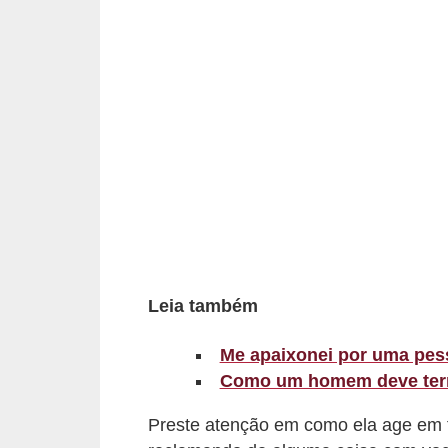
d
á
v
e
l
C
a
b
e
l
Leia também
o
s
Me apaixonei por uma pes
Como um homem deve term
e
b
Preste atenção em como ela age em t
a