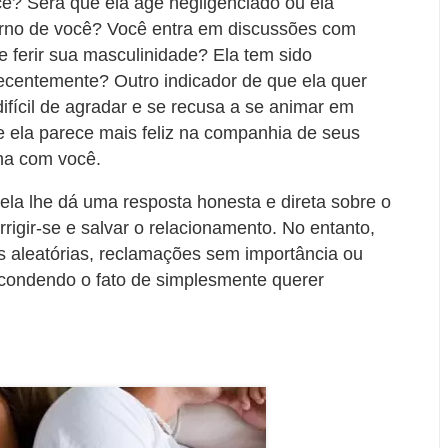
? Será que ela age negligenciado ou ela
torno de você? Você entra em discussões com
e ferir sua masculinidade? Ela tem sido
ecentemente? Outro indicador de que ela quer
difícil de agradar e se recusa a se animar em
se ela parece mais feliz na companhia de seus
ha com você.
 ela lhe dá uma resposta honesta e direta sobre o
rigir-se e salvar o relacionamento. No entanto,
s aleatórias, reclamações sem importância ou
condendo o fato de simplesmente querer