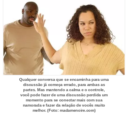
s
t
é
t
i
c
a
E
x
Qualquer conversa que se encaminha para uma
e
discussão já começa errado, para ambas as
r
partes. Mas mantendo a calma e o controle,
você pode fazer de uma discussão perdida um
c
momento para se conectar mais com sua
namorada e fazer da relação de vocês muito
í
melhor. (Foto: madamenoire.com)
c
i