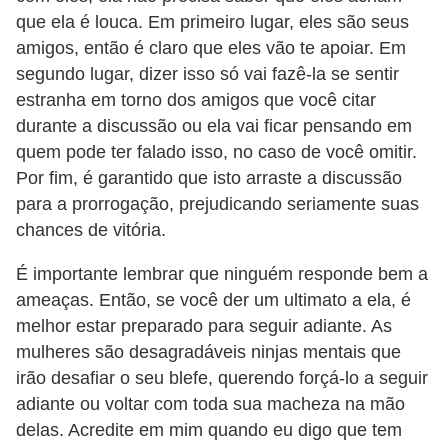
que ela é louca. Em primeiro lugar, eles são seus
s
amigos, então é claro que eles vão te apoiar. Em
c
segundo lugar, dizer isso só vai fazê-la se sentir
u
estranha em torno dos amigos que você citar
l
durante a discussão ou ela vai ficar pensando em
i
quem pode ter falado isso, no caso de você omitir.
n
Por fim, é garantido que isto arraste a discussão
para a prorrogação, prejudicando seriamente suas
a
chances de vitória.
P
É importante lembrar que ninguém responde bem a
e
ameaças. Então, se você der um ultimato a ela, é
l
melhor estar preparado para seguir adiante. As
e
mulheres são desagradáveis ninjas mentais que
P
irão desafiar o seu blefe, querendo forçá-lo a seguir
adiante ou voltar com toda sua macheza na mão
e
delas. Acredite em mim quando eu digo que tem
r