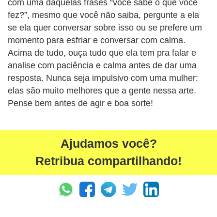
com uma daquelas frases “você sabe o que você
P
fez?”, mesmo que você não saiba, pergunte a ela
se ela quer conversar sobre isso ou se prefere um
é
momento para esfriar e conversar com calma.
s
Acima de tudo, ouça tudo que ela tem pra falar e
e
analise com paciência e calma antes de dar uma
m
resposta. Nunca seja impulsivo com uma mulher:
ã
elas são muito melhores que a gente nessa arte.
o
Pense bem antes de agir e boa sorte!
s
R
Ajudamos você?
o
Retribua compartilhando!
u
p
a
s