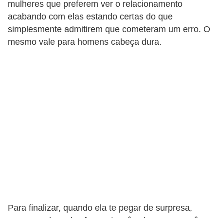
mulheres que preferem ver o relacionamento
f
acabando com elas estando certas do que
u
simplesmente admitirem que cometeram um erro. O
m
mesmo vale para homens cabeça dura.
e
s
m
a
s
c
u
l
i
n
o
Para finalizar, quando ela te pegar de surpresa,
s