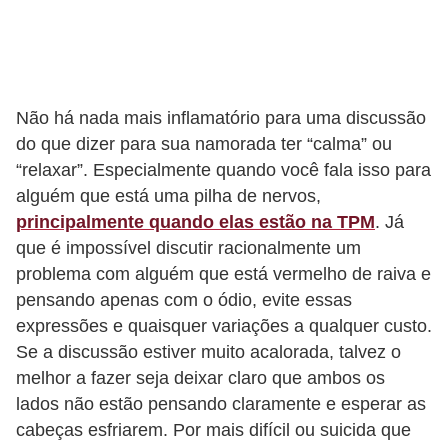
r
b
a
Não há nada mais inflamatório para uma discussão
C
do que dizer para sua namorada ter “calma” ou
o
“relaxar”. Especialmente quando você fala isso para
m
alguém que está uma pilha de nervos,
p
principalmente quando elas estão na TPM
. Já
o
que é impossível discutir racionalmente um
problema com alguém que está vermelho de raiva e
r
pensando apenas com o ódio, evite essas
t
expressões e quaisquer variações a qualquer custo.
a
Se a discussão estiver muito acalorada, talvez o
m
melhor a fazer seja deixar claro que ambos os
e
lados não estão pensando claramente e esperar as
n
cabeças esfriarem. Por mais difícil ou suicida que