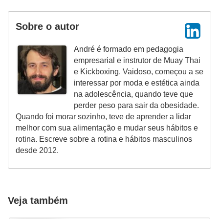
e
a
Sobre o autor
c
e
André é formado em pedagogia
empresarial e instrutor de Muay Thai
s
e Kickboxing. Vaidoso, começou a se
s
interessar por moda e estética ainda
ó
na adolescência, quando teve que
perder peso para sair da obesidade.
r
Quando foi morar sozinho, teve de aprender a lidar
i
melhor com sua alimentação e mudar seus hábitos e
o
rotina. Escreve sobre a rotina e hábitos masculinos
desde 2012.
s
S
a
Veja também
ú
d