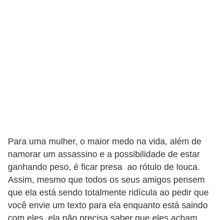
o
s
f
í
s
i
c
o
s
Para uma mulher, o maior medo na vida, além de
M
namorar um assassino e a possibilidade de estar
o
ganhando peso, é ficar presa ao rótulo de louca.
d
Assim, mesmo que todos os seus amigos pensem
a
que ela está sendo totalmente ridícula ao pedir que
m
você envie um texto para ela enquanto está saindo
a
com eles, ela não precisa saber que eles acham