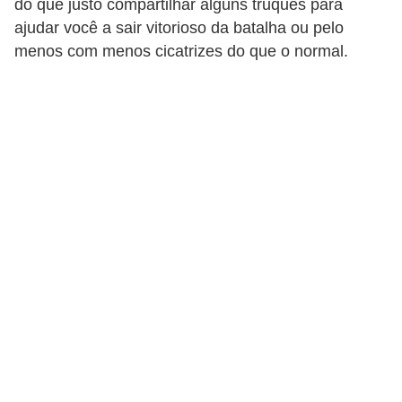
do que justo compartilhar alguns truques para
d
ajudar você a sair vitorioso da batalha ou pelo
á
menos com menos cicatrizes do que o normal.
v
e
l
C
a
b
e
l
o
s
e
b
a