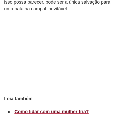
t
isso possa parecer, pode ser a única salvação para
uma batalha campal inevitável.
o
E
s
p
o
r
t
e
s
e
e
x
Leia também
e
Como lidar com uma mulher fria?
r