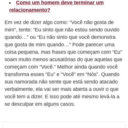
Como um homem deve terminar um
c
relacionamento?
í
Em vez de dizer algo como: “Você não gosta de
c
mim”, tente: “Eu sinto que não estou sendo ouvido
i
quando…” ou “Eu não sinto que você demonstra
o
que gosta de mim quando…” Pode parecer uma
s
coisa pequena, mas frases que começam com “Eu”
f
soam muito menos acusatórias do que aquelas que
í
começam com “Você.” Melhor ainda quando você
s
transforma esses “Eu” e “Você” em “Nós”. Quando
sua namorada não sente que está sendo atacado
i
verbalmente, ela vai ser mais aberta a ouvir o que
c
você tem a dizer. E isso pode até mesmo levá-la a
o
se desculpar em alguns casos.
s
E