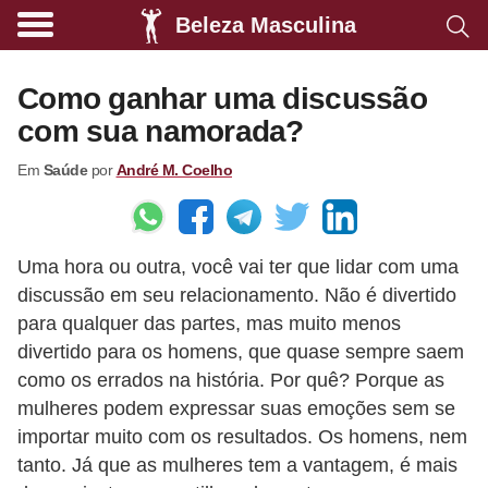
Beleza Masculina
A
l
Como ganhar uma discussão
i
com sua namorada?
m
Em
Saúde
por
André M. Coelho
e
n
t
Uma hora ou outra, você vai ter que lidar com uma
a
discussão em seu relacionamento. Não é divertido
ç
para qualquer das partes, mas muito menos
ã
divertido para os homens, que quase sempre saem
o
como os errados na história. Por quê? Porque as
s
mulheres podem expressar suas emoções sem se
importar muito com os resultados. Os homens, nem
a
tanto. Já que as mulheres tem a vantagem, é mais
u