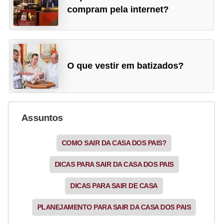
e
compram pela internet?
a
c
e
s
O que vestir em batizados?
s
ó
r
Assuntos
i
o
COMO SAIR DA CASA DOS PAIS?
s
DICAS PARA SAIR DA CASA DOS PAIS
S
DICAS PARA SAIR DE CASA
a
ú
PLANEJAMENTO PARA SAIR DA CASA DOS PAIS
d