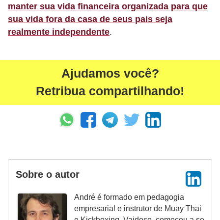
manter sua vida financeira organizada para que
s
sua vida fora da casa de seus pais seja
c
realmente independente
.
u
l
i
Ajudamos você?
n
Retribua compartilhando!
a
P
e
l
e
Sobre o autor
P
André é formado em pedagogia
e
empresarial e instrutor de Muay Thai
r
e Kickboxing. Vaidoso, começou a se