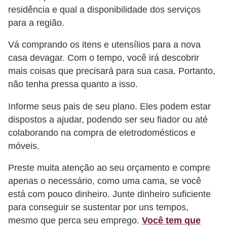
o
residência e qual a disponibilidade dos serviços
s
para a região.
f
Vá comprando os itens e utensílios para a nova
í
casa devagar. Com o tempo, você irá descobrir
s
mais coisas que precisará para sua casa. Portanto,
i
não tenha pressa quanto a isso.
c
Informe seus pais de seu plano. Eles podem estar
o
dispostos a ajudar, podendo ser seu fiador ou até
s
colaborando na compra de eletrodomésticos e
móveis.
M
o
Preste muita atenção ao seu orçamento e compre
d
apenas o necessário, como uma cama, se você
está com pouco dinheiro. Junte dinheiro suficiente
a
para conseguir se sustentar por uns tempos,
m
mesmo que perca seu emprego.
Você tem que
a