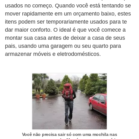
usados no começo. Quando você está tentando se
c
mover rapidamente em um orçamento baixo, estes
í
itens podem ser temporariamente usados para te
c
dar maior conforto. O ideal é que você comece a
i
montar sua casa antes de deixar a casa de seus
o
pais, usando uma garagem ou seu quarto para
s
armazenar móveis e eletrodomésticos.
f
í
s
i
c
o
s
E
Você não precisa sair só com uma mochila nas