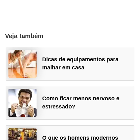
P
é
s
Veja também
e
m
ã
Dicas de equipamentos para
o
malhar em casa
s
R
o
Como ficar menos nervoso e
u
estressado?
p
a
s
O que os homens modernos