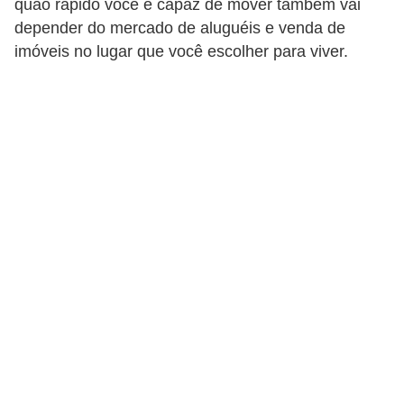
quão rápido você é capaz de mover também vai
d
depender do mercado de aluguéis e venda de
á
imóveis no lugar que você escolher para viver.
v
e
l
C
a
b
e
l
o
s
e
b
a