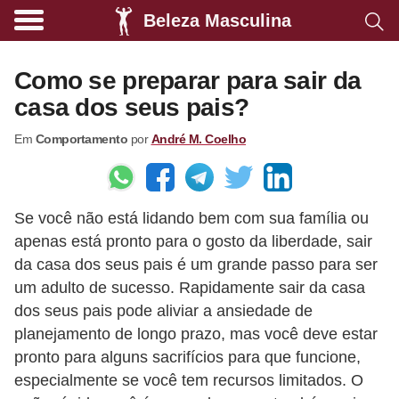
Beleza Masculina
A
l
Como se preparar para sair da
i
casa dos seus pais?
m
Em
Comportamento
por
André M. Coelho
e
n
t
Se você não está lidando bem com sua família ou
a
apenas está pronto para o gosto da liberdade, sair
ç
da casa dos seus pais é um grande passo para ser
ã
um adulto de sucesso. Rapidamente sair da casa
o
dos seus pais pode aliviar a ansiedade de
s
planejamento de longo prazo, mas você deve estar
pronto para alguns sacrifícios para que funcione,
a
especialmente se você tem recursos limitados. O
u