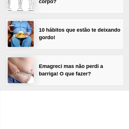
corpo?
t
o
E
10 hábitos que estão te deixando
s
gordo!
p
o
r
t
Emagreci mas não perdi a
barriga! O que fazer?
e
s
e
e
x
e
r