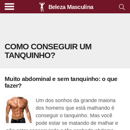
Beleza Masculina
A
l
i
m
COMO CONSEGUIR UM
e
TANQUINHO?
n
t
a
Muito abdominal e sem tanquinho: o que
ç
fazer?
ã
o
Um dos sonhos da grande maioria
s
dos homens que está malhando é
conseguir o tanquinho. Mas você
a
pode estar se matando de malhar e
u