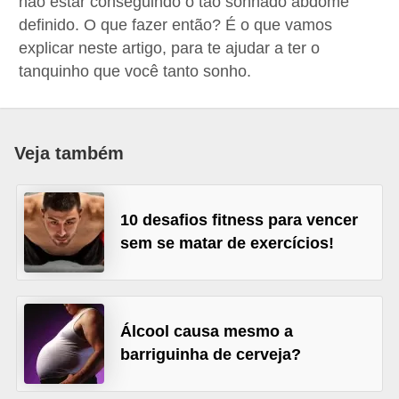
não estar conseguindo o tão sonhado abdome
d
definido. O que fazer então? É o que vamos
á
explicar neste artigo, para te ajudar a ter o
v
tanquinho que você tanto sonho.
e
l
Veja também
C
a
b
10 desafios fitness para vencer
e
sem se matar de exercícios!
l
o
s
Álcool causa mesmo a
e
barriguinha de cerveja?
b
a