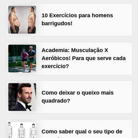
r
10 Exercícios para homens
b
barrigudos!
a
C
o
Academia: Musculação X
m
Aeróbicos! Para que serve cada
exercício?
p
o
r
Como deixar o queixo mais
t
quadrado?
a
m
e
n
Como saber qual o seu tipo de