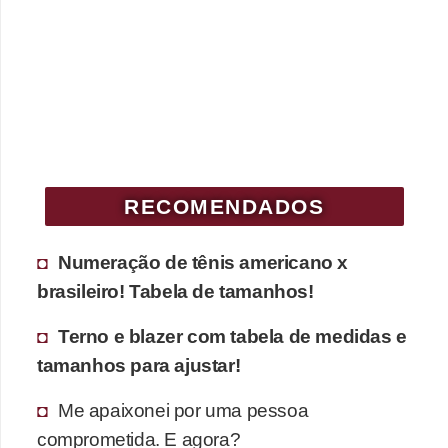
c
í
c
i
o
s
f
RECOMENDADOS
í
s
Numeração de tênis americano x
i
brasileiro! Tabela de tamanhos!
c
Terno e blazer com tabela de medidas e
o
tamanhos para ajustar!
s
Me apaixonei por uma pessoa
E
comprometida. E agora?