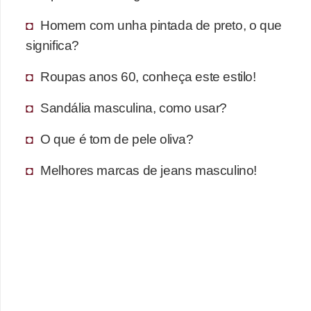
s
t
Homem com unha pintada de preto, o que
é
significa?
t
Roupas anos 60, conheça este estilo!
i
c
Sandália masculina, como usar?
a
O que é tom de pele oliva?
E
Melhores marcas de jeans masculino!
x
e
r
c
í
c
i