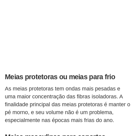
s
t
é
t
i
c
a
E
Meias protetoras ou meias para frio
x
e
As meias protetoras tem ondas mais pesadas e
r
uma maior concentração das fibras isoladoras. A
c
finalidade principal das meias protetoras é manter o
pé morno, e seu volume não é um problema,
í
especialmente nas épocas mais frias do ano.
c
i