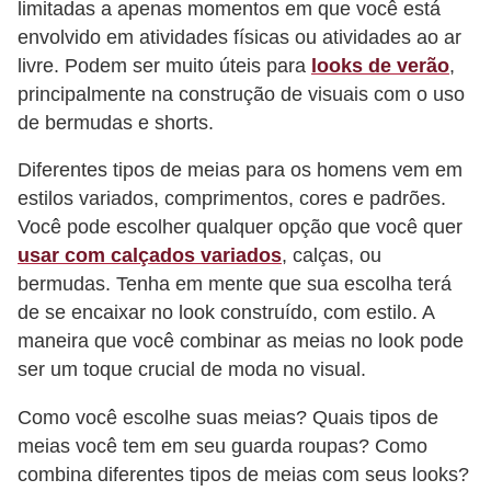
limitadas a apenas momentos em que você está
P
envolvido em atividades físicas ou atividades ao ar
é
livre. Podem ser muito úteis para
looks de verão
,
principalmente na construção de visuais com o uso
s
de bermudas e shorts.
e
m
Diferentes tipos de meias para os homens vem em
ã
estilos variados, comprimentos, cores e padrões.
Você pode escolher qualquer opção que você quer
o
usar com calçados variados
, calças, ou
s
bermudas. Tenha em mente que sua escolha terá
R
de se encaixar no look construído, com estilo. A
o
maneira que você combinar as meias no look pode
ser um toque crucial de moda no visual.
u
p
Como você escolhe suas meias? Quais tipos de
a
meias você tem em seu guarda roupas? Como
s
combina diferentes tipos de meias com seus looks?