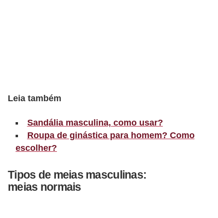
r
b
a
C
o
m
Leia também
p
o
Sandália masculina, como usar?
r
Roupa de ginástica para homem? Como
escolher?
t
a
Tipos de meias masculinas:
m
meias normais
e
n