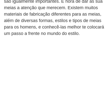
são igualmente importantes. É hora de dar às sua
d
meias a atenção que merecem. Existem muitos
á
materiais de fabricação diferentes para as meias,
v
além de diversas formas, estilos e tipos de meias
e
para os homens, e conhecê-las melhor te colocará
l
um passo a frente no mundo do estilo.
C
a
b
e
l
o
s
e
b
a