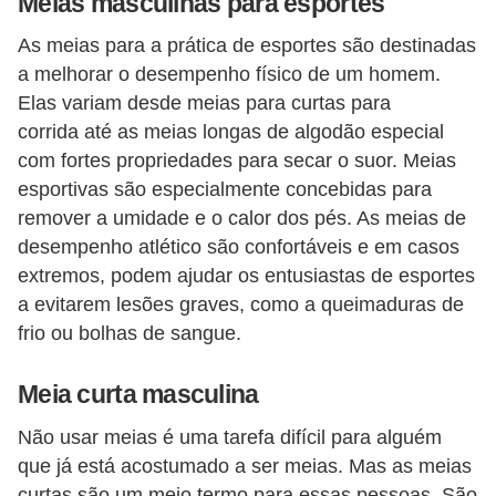
Meias masculinas para esportes
o
As meias para a prática de esportes são destinadas
s
a melhorar o desempenho físico de um homem.
f
Elas variam desde meias para curtas para
í
corrida até as meias longas de algodão especial
s
com fortes propriedades para secar o suor. Meias
i
esportivas são especialmente concebidas para
c
remover a umidade e o calor dos pés. As meias de
desempenho atlético são confortáveis e em casos
o
extremos, podem ajudar os entusiastas de esportes
s
a evitarem lesões graves, como a queimaduras de
M
frio ou bolhas de sangue.
o
Meia curta masculina
d
a
Não usar meias é uma tarefa difícil para alguém
m
que já está acostumado a ser meias. Mas as meias
a
curtas são um meio termo para essas pessoas. São