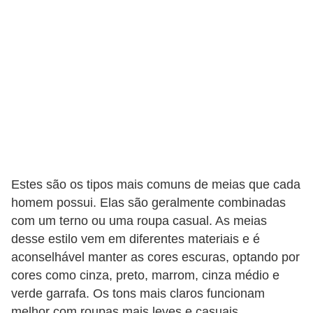
t
o
E
s
p
o
r
t
e
Estes são os tipos mais comuns de meias que cada
s
homem possui. Elas são geralmente combinadas
com um terno ou uma roupa casual. As meias
e
desse estilo vem em diferentes materiais e é
e
aconselhável manter as cores escuras, optando por
x
cores como cinza, preto, marrom, cinza médio e
e
verde garrafa. Os tons mais claros funcionam
r
melhor com roupas mais leves e casuais.