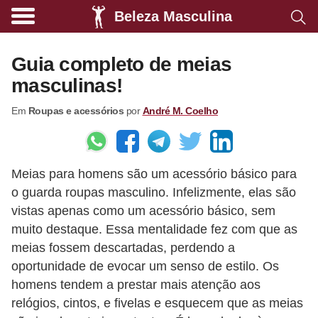
Beleza Masculina
A
l
Guia completo de meias
i
masculinas!
m
Em
Roupas e acessórios
por
André M. Coelho
e
n
t
Meias para homens são um acessório básico para
a
o guarda roupas masculino. Infelizmente, elas são
ç
vistas apenas como um acessório básico, sem
ã
muito destaque. Essa mentalidade fez com que as
o
meias fossem descartadas, perdendo a
s
oportunidade de evocar um senso de estilo. Os
homens tendem a prestar mais atenção aos
a
relógios, cintos, e fivelas e esquecem que as meias
u