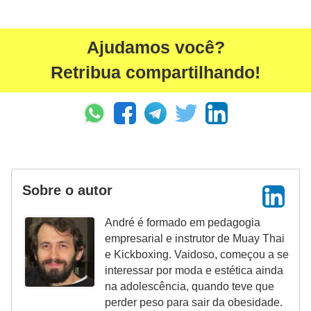
e
a
Ajudamos você?
c
Retribua compartilhando!
e
s
s
ó
r
i
Sobre o autor
o
s
André é formado em pedagogia
empresarial e instrutor de Muay Thai
S
e Kickboxing. Vaidoso, começou a se
a
interessar por moda e estética ainda
ú
na adolescência, quando teve que
perder peso para sair da obesidade.
d