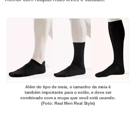
c
í
c
i
o
s
f
í
s
Além do tipo de meia, o tamanho da meia é
i
também importante para o estilo, e deve ser
c
combinado com a roupa que você está usando.
(Foto: Real Men Real Style)
o
s
E