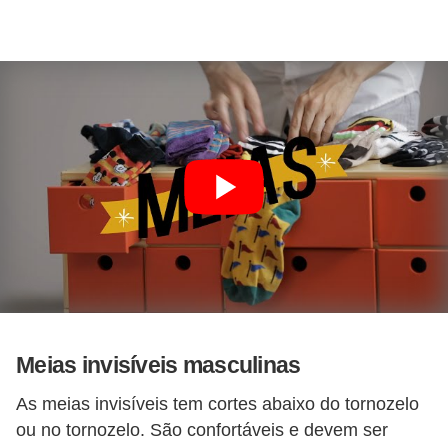
f
u
m
e
s
m
a
s
c
u
l
i
Meias invisíveis masculinas
n
As meias invisíveis tem cortes abaixo do tornozelo
o
ou no tornozelo. São confortáveis e devem ser
s