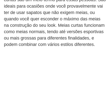
ideais para ocasiões onde você provavelmente vai
s
ter de usar sapatos que não exigem meias, ou
c
quando você quer esconder o máximo das meias
u
na construção do seu look. Meias curtas funcionam
l
como meias normais, tendo até versões esportivas
i
ou mais grossas para diferentes finalidades, e
n
podem combinar com vários estilos diferentes.
a
P
e
l
e
P
e
r