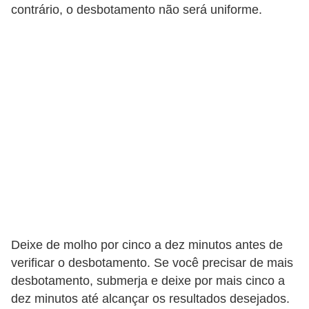
t
contrário, o desbotamento não será uniforme.
o
E
s
p
o
r
t
e
s
e
e
Deixe de molho por cinco a dez minutos antes de
x
verificar o desbotamento. Se você precisar de mais
desbotamento, submerja e deixe por mais cinco a
e
dez minutos até alcançar os resultados desejados.
r