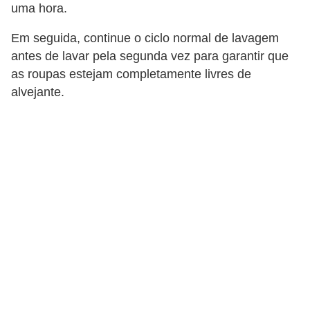
s
uma hora.
t
Em seguida, continue o ciclo normal de lavagem
é
antes de lavar pela segunda vez para garantir que
t
as roupas estejam completamente livres de
i
alvejante.
c
a
E
x
e
r
c
í
c
i