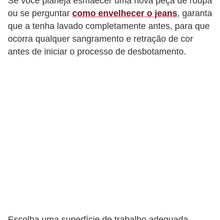
Se você planeja esmaecer uma nova peça de roupa
e
ou se perguntar
como envelhecer o jeans
, garanta
a
que a tenha lavado completamente antes, para que
c
ocorra qualquer sangramento e retração de cor
e
antes de iniciar o processo de desbotamento.
s
s
ó
r
i
o
s
S
a
ú
d
Escolha uma superfície de trabalho adequada,