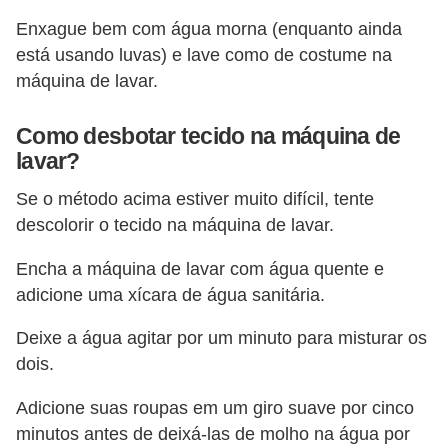
c
Enxague bem com água morna (enquanto ainda
í
está usando luvas) e lave como de costume na
c
máquina de lavar.
i
Como desbotar tecido na máquina de
o
lavar?
s
Se o método acima estiver muito difícil, tente
f
descolorir o tecido na máquina de lavar.
í
s
Encha a máquina de lavar com água quente e
i
adicione uma xícara de água sanitária.
c
Deixe a água agitar por um minuto para misturar os
o
dois.
s
Adicione suas roupas em um giro suave por cinco
E
minutos antes de deixá-las de molho na água por