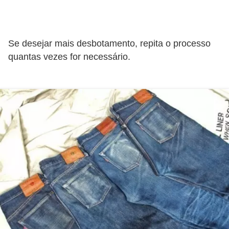
f
u
m
Se desejar mais desbotamento, repita o processo
e
quantas vezes for necessário.
s
m
a
s
c
u
l
i
n
o
s