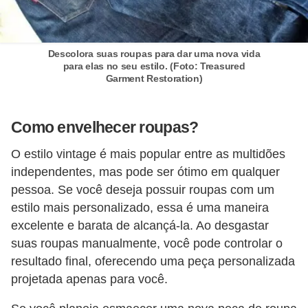
P
é
Descolora suas roupas para dar uma nova vida
s
para elas no seu estilo. (Foto: Treasured
Garment Restoration)
e
m
ã
Como envelhecer roupas?
o
O estilo vintage é mais popular entre as multidões
s
independentes, mas pode ser ótimo em qualquer
pessoa. Se você deseja possuir roupas com um
R
estilo mais personalizado, essa é uma maneira
o
excelente e barata de alcançá-la. Ao desgastar
u
suas roupas manualmente, você pode controlar o
p
resultado final, oferecendo uma peça personalizada
a
projetada apenas para você.
s