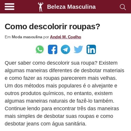
Beleza Masculina
A
l
Como descolorir roupas?
i
Em
Moda masculina
por
André M. Coelho
m
e
n
Quer saber como descolorir sua roupa? Existem
t
algumas maneiras diferentes de desbotar materiais
a
e como fazer as roupas parecerem mais velhas.
ç
Um dos métodos mais populares é o alvejante e
ã
outros produtos químicos, no entanto, existem
o
algumas maneiras naturais de fazê-lo também.
Continue lendo para encontrar três das maneiras
s
mais simples de desbotar suas roupas e como
a
desbotar jeans com água sanitária.
u