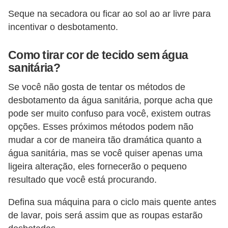
o
Seque na secadora ou ficar ao sol ao ar livre para
s
incentivar o desbotamento.
f
í
Como tirar cor de tecido sem água
sanitária?
s
i
Se você não gosta de tentar os métodos de
c
desbotamento da água sanitária, porque acha que
pode ser muito confuso para você, existem outras
o
opções. Esses próximos métodos podem não
s
mudar a cor de maneira tão dramática quanto a
M
água sanitária, mas se você quiser apenas uma
o
ligeira alteração, eles fornecerão o pequeno
resultado que você está procurando.
d
a
Defina sua máquina para o ciclo mais quente antes
m
de lavar, pois será assim que as roupas estarão
a