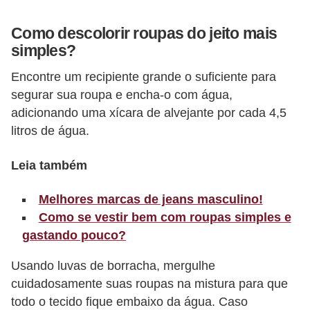
r
Como descolorir roupas do jeito mais
b
simples?
a
Encontre um recipiente grande o suficiente para
C
segurar sua roupa e encha-o com água,
o
adicionando uma xícara de alvejante por cada 4,5
m
litros de água.
p
Leia também
o
r
Melhores marcas de jeans masculino!
t
Como se vestir bem com roupas simples e
a
gastando pouco?
m
Usando luvas de borracha, mergulhe
e
cuidadosamente suas roupas na mistura para que
n
todo o tecido fique embaixo da água. Caso