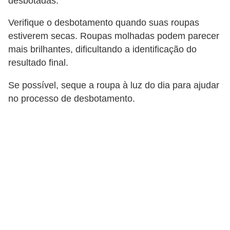
desbotadas.
s
Verifique o desbotamento quando suas roupas
c
estiverem secas. Roupas molhadas podem parecer
u
mais brilhantes, dificultando a identificação do
l
resultado final.
i
Se possível, seque a roupa à luz do dia para ajudar
n
no processo de desbotamento.
a
P
e
l
e
P
e
r