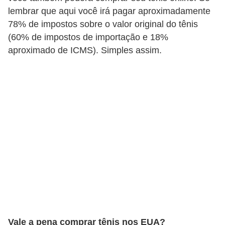
e
lembrar que aqui você irá pagar aproximadamente
a
78% de impostos sobre o valor original do tênis
c
(60% de impostos de importação e 18%
aproximado de ICMS). Simples assim.
e
s
s
ó
r
i
o
s
S
a
ú
Vale a pena comprar tênis nos EUA?
d