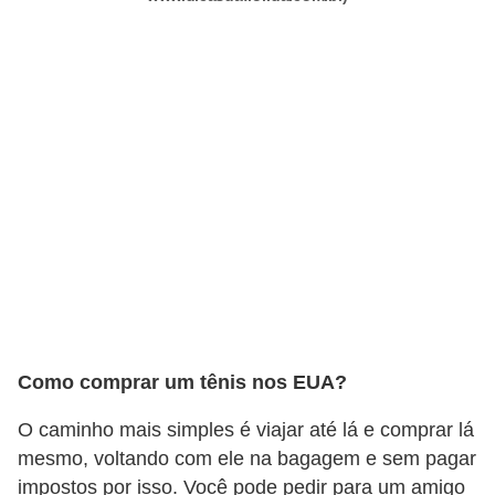
f
u
m
e
s
m
a
s
c
u
l
Como comprar um tênis nos EUA?
i
n
O caminho mais simples é viajar até lá e comprar lá
o
mesmo, voltando com ele na bagagem e sem pagar
s
impostos por isso. Você pode pedir para um amigo