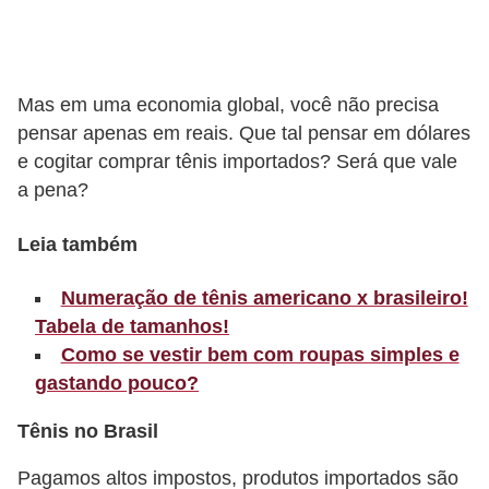
r
b
a
Mas em uma economia global, você não precisa
pensar apenas em reais. Que tal pensar em dólares
C
e cogitar comprar tênis importados? Será que vale
o
a pena?
m
p
Leia também
o
Numeração de tênis americano x brasileiro!
r
Tabela de tamanhos!
t
Como se vestir bem com roupas simples e
a
gastando pouco?
m
Tênis no Brasil
e
n
Pagamos altos impostos, produtos importados são