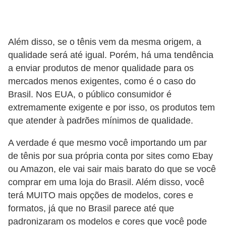
o
s
f
Além disso, se o tênis vem da mesma origem, a
í
qualidade será até igual. Porém, há uma tendência
s
a enviar produtos de menor qualidade para os
mercados menos exigentes, como é o caso do
i
Brasil. Nos EUA, o público consumidor é
c
extremamente exigente e por isso, os produtos tem
o
que atender à padrões mínimos de qualidade.
s
A verdade é que mesmo você importando um par
M
de tênis por sua própria conta por sites como Ebay
o
ou Amazon, ele vai sair mais barato do que se você
d
comprar em uma loja do Brasil. Além disso, você
a
terá MUITO mais opções de modelos, cores e
formatos, já que no Brasil parece até que
m
padronizaram os modelos e cores que você pode
a