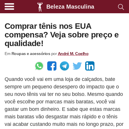
Beleza Masculina
A
l
Comprar tênis nos EUA
i
compensa? Veja sobre preço e
m
qualidade!
e
Em
Roupas e acessórios
por
André M. Coelho
n
t
a
Quando você vai em uma loja de calçados, bate
ç
sempre um pequeno desespero do impacto que o
ã
seu novo tênis vai ter no seu bolso. Mesmo quando
o
você escolhe por marcas mais baratas, você vai
s
gastar um bom dinheiro. E sabe que estas marcas
a
mais baratas vão desgastar mais rápido e o tênis
vai acabar custando muito mais no longo prazo, por
u