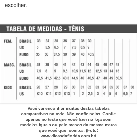
escolher.
s
c
u
l
i
n
a
P
e
l
e
Você vai encontrar muitas destas tabelas
comparativas na rede. Não confie nelas. Confie
P
apenas no teste que você fizer na loja com
e
modelos iguais ou pelo menos da mesma marca
que você quer compar. (Foto:
r
www.dicasdaflorida.com.br)