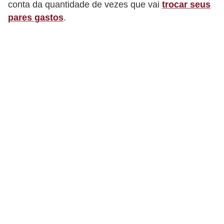
conta da quantidade de vezes que vai
trocar seus
d
pares gastos
.
á
v
e
l
C
a
b
e
l
o
s
e
b
a