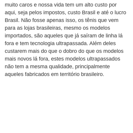
t
muito caros e nossa vida tem um alto custo por
o
aqui, seja pelos impostos, custo Brasil e até o lucro
Brasil. Não fosse apenas isso, os tênis que vem
E
para as lojas brasileiras, mesmo os modelos
s
importados, são aqueles que já saíram de linha lá
p
fora e tem tecnologia ultrapassada. Além deles
o
custarem mais do que o dobro do que os modelos
r
mais novos lá fora, estes modelos ultrapassados
não tem a mesma qualidade, principalmente
t
aqueles fabricados em território brasileiro.
e
s
e
e
x
e
r