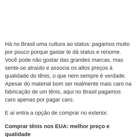
c
í
c
i
o
Há no Brasil uma cultura ao status: pagamos muito
por pouco porque gastar te dá status e renome.
s
Você pode não gostar das grandes marcas, mas
f
sente-se atraído e associa os altos preços à
í
qualidade do tênis, o que nem sempre é verdade.
s
Apesar do material bom ser realmente mais caro na
i
fabricação de um tênis, aqui no Brasil pagamos
c
caro apenas por pagar caro.
o
E aí entra a opção de comprar no exterior.
s
Comprar tênis nos EUA: melhor preço e
E
qualidade