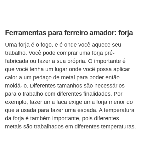
r
b
a
Ferramentas para ferreiro amador: forja
C
Uma forja é o fogo, e é onde você aquece seu
o
trabalho. Você pode comprar uma forja pré-
m
fabricada ou fazer a sua própria. O importante é
p
que você tenha um lugar onde você possa aplicar
o
calor a um pedaço de metal para poder então
moldá-lo. Diferentes tamanhos são necessários
r
para o trabalho com diferentes finalidades. Por
t
exemplo, fazer uma faca exige uma forja menor do
a
que a usada para fazer uma espada. A temperatura
m
da forja é também importante, pois diferentes
e
metais são trabalhados em diferentes temperaturas.
n