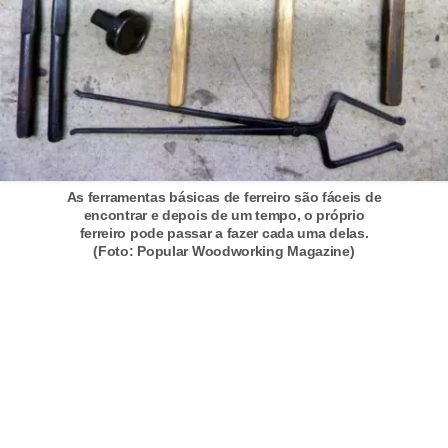
s
t
é
t
i
c
a
As ferramentas básicas de ferreiro são fáceis de
encontrar e depois de um tempo, o próprio
E
ferreiro pode passar a fazer cada uma delas.
x
(Foto: Popular Woodworking Magazine)
e
r
c
í
c
i