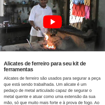
s
c
u
l
i
n
a
P
Alicates de ferreiro para seu kit de
e
ferramentas
l
Alicates de ferreiro são usados ​​para segurar a peça
e
que está sendo trabalhada. Um alicate é um
P
pedaço de metal articulado capaz de segurar o
e
metal quente e atuar como uma extensão da sua
r
mão, só que muito mais forte e à prova de fogo. Ao