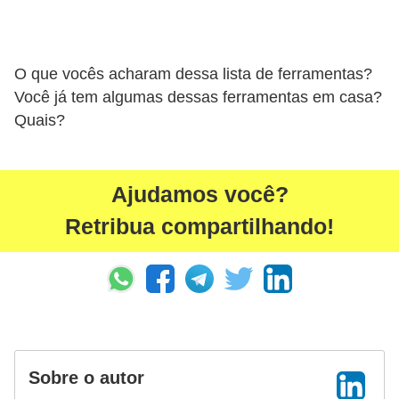
P
é
O que vocês acharam dessa lista de ferramentas?
s
Você já tem algumas dessas ferramentas em casa?
e
Quais?
m
ã
o
Ajudamos você?
s
Retribua compartilhando!
R
o
u
p
a
Sobre o autor
s