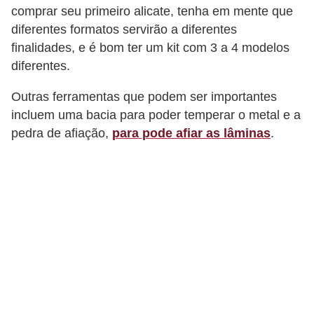
comprar seu primeiro alicate, tenha em mente que
f
diferentes formatos servirão a diferentes
u
finalidades, e é bom ter um kit com 3 a 4 modelos
m
diferentes.
e
s
Outras ferramentas que podem ser importantes
incluem uma bacia para poder temperar o metal e a
m
pedra de afiação,
para pode afiar as lâminas
.
a
s
c
u
l
i
n
o
s