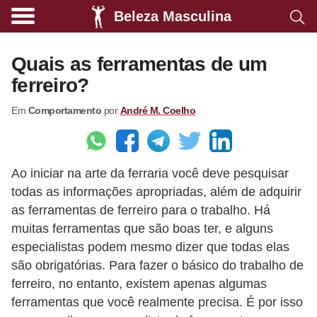
Beleza Masculina
A
l
Quais as ferramentas de um
i
ferreiro?
m
Em
Comportamento
por
André M. Coelho
e
n
t
Ao iniciar na arte da ferraria você deve pesquisar
a
todas as informações apropriadas, além de adquirir
ç
as ferramentas de ferreiro para o trabalho. Há
ã
muitas ferramentas que são boas ter, e alguns
o
especialistas podem mesmo dizer que todas elas
s
são obrigatórias. Para fazer o básico do trabalho de
ferreiro, no entanto, existem apenas algumas
a
ferramentas que você realmente precisa. É por isso
u