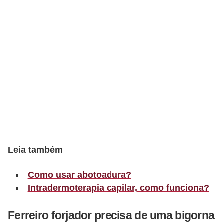
t
o
E
s
p
o
r
t
e
s
Leia também
e
e
Como usar abotoadura?
Intradermoterapia capilar, como funciona?
x
e
Ferreiro forjador precisa de uma bigorna
r