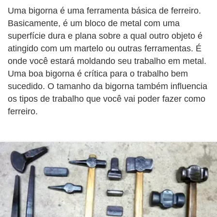
c
Uma bigorna é uma ferramenta básica de ferreiro.
Basicamente, é um bloco de metal com uma
í
superfície dura e plana sobre a qual outro objeto é
c
atingido com um martelo ou outras ferramentas. É
i
onde você estará moldando seu trabalho em metal.
o
Uma boa bigorna é crítica para o trabalho bem
s
sucedido. O tamanho da bigorna também influencia
f
os tipos de trabalho que você vai poder fazer como
í
ferreiro.
s
i
c
o
s
E