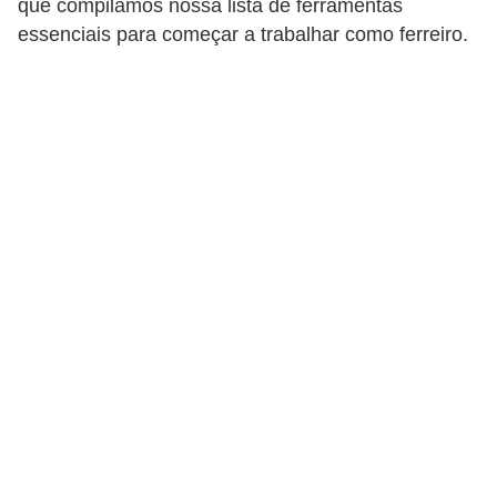
que compilamos nossa lista de ferramentas
d
essenciais para começar a trabalhar como ferreiro.
á
v
e
l
C
a
b
e
l
o
s
e
b
a