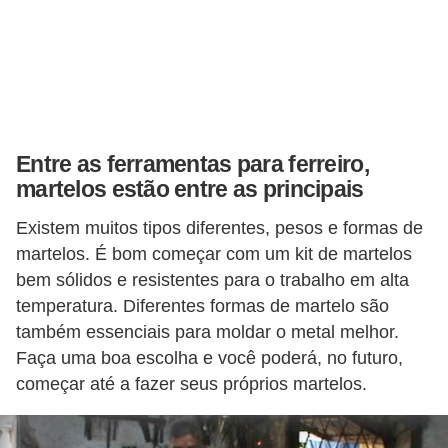
o
s
f
í
s
Entre as ferramentas para ferreiro,
i
martelos estão entre as principais
c
o
Existem muitos tipos diferentes, pesos e formas de
s
martelos. É bom começar com um kit de martelos
bem sólidos e resistentes para o trabalho em alta
M
temperatura. Diferentes formas de martelo são
o
também essenciais para moldar o metal melhor.
d
Faça uma boa escolha e você poderá, no futuro,
a
começar até a fazer seus próprios martelos.
m
a