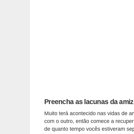
o
s
f
í
s
i
c
o
s
M
o
Preencha as lacunas da ami
d
Muito terá acontecido nas vidas de 
a
com o outro, então comece a recuper
m
de quanto tempo vocês estiveram sep
a