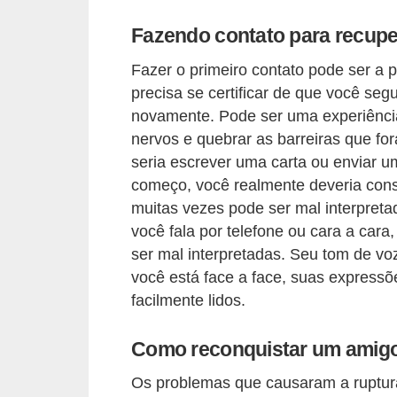
r
Fazendo contato para recupe
b
Fazer o primeiro contato pode ser a 
a
precisa se certificar de que você se
C
novamente. Pode ser uma experiência
o
nervos e quebrar as barreiras que fo
seria escrever uma carta ou enviar um
m
começo, você realmente deveria consi
p
muitas vezes pode ser mal interpreta
o
você fala por telefone ou cara a car
r
ser mal interpretadas. Seu tom de v
t
você está face a face, suas expressõ
a
facilmente lidos.
m
Como reconquistar um amigo
e
n
Os problemas que causaram a ruptur