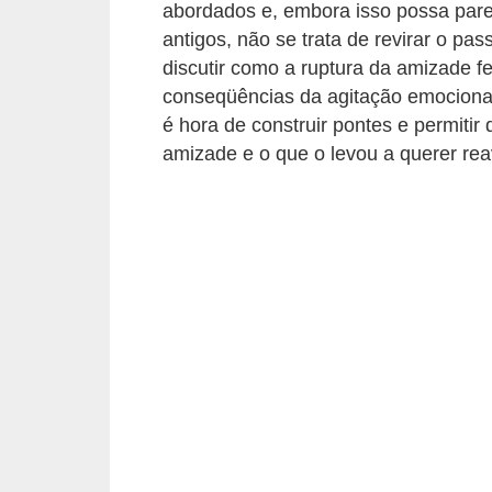
t
abordados e, embora isso possa par
antigos, não se trata de revirar o pa
o
discutir como a ruptura da amizade f
E
conseqüências da agitação emocional
s
é hora de construir pontes e permit
p
amizade e o que o levou a querer rea
o
r
t
e
s
e
e
x
e
r