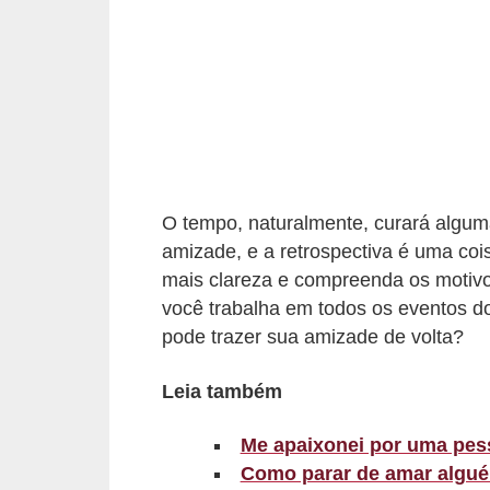
d
á
v
e
l
C
a
O tempo, naturalmente, curará algum
amizade, e a retrospectiva é uma coi
b
mais clareza e compreenda os motivo
e
você trabalha em todos os eventos d
l
pode trazer sua amizade de volta?
o
s
Leia também
e
Me apaixonei por uma pes
b
Como parar de amar algu
a