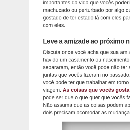
importantes da vida que vocês poderi
s
machucado ou perturbado por algo qu
c
gostado de ter estado lá com eles pa
u
com eles.
l
Leve a amizade ao próximo n
i
n
Discuta onde você acha que sua amiza
a
havido um casamento ou nascimento
separaram, então você pode não ter a 
P
juntas que vocês fizeram no passado
e
você pode ter que trabalhar em torno
l
viagem.
As coisas que vocês gosta
e
pode ser que o que quer que vocês 
Não assuma que as coisas podem ap
P
dois precisam acomodar as mudanças 
e
r