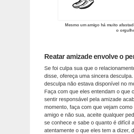
s
t
é
Mesmo um amigo há muito afastado
t
o orgulho
i
c
a
Reatar amizade envolve o pe
E
Se foi culpa sua que o relacionament
x
disse, ofereça uma sincera desculp
desculpa não estava disponível no mo
e
Faça com que eles entendam o que o
r
sentir responsável pela amizade aca
c
momento, faça com que vejam como v
í
amigo e não sua, aceite qualquer pe
c
se conhece e sabe o quanto é difícil 
i
atentamente o que eles tem a dizer, 