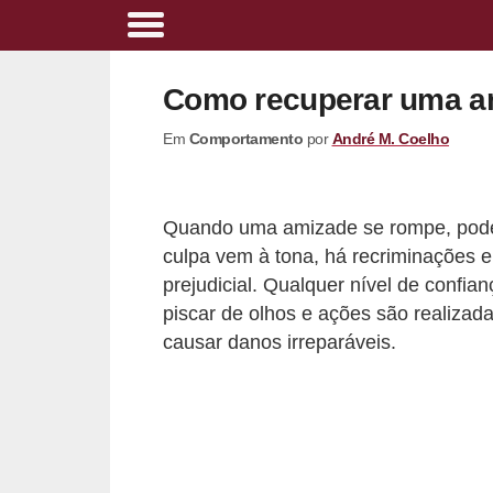
A
l
Como recuperar uma a
i
Em
Comportamento
por
André M. Coelho
m
e
n
Quando uma amizade se rompe, pode 
t
culpa vem à tona, há recriminações e 
a
prejudicial. Qualquer nível de confia
ç
piscar de olhos e ações são realizad
causar danos irreparáveis.
ã
o
s
a
u