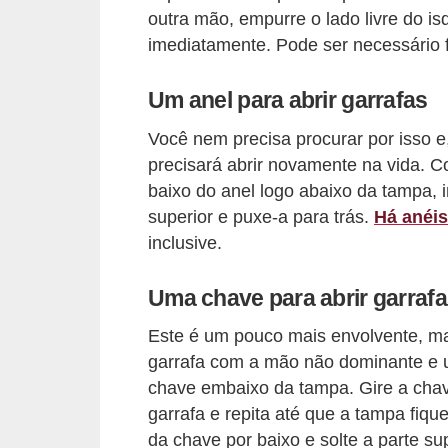
s
outra mão, empurre o lado livre do is
t
imediatamente. Pode ser necessário 
é
t
Um anel para abrir garrafas
i
Você nem precisa procurar por isso e,
c
precisará abrir novamente na vida. C
a
baixo do anel logo abaixo da tampa, i
superior e puxe-a para trás.
Há anéis
E
inclusive.
x
e
Uma chave para abrir garraf
r
Este é um pouco mais envolvente, mas
c
garrafa com a mão não dominante e u
í
chave embaixo da tampa. Gire a chave
c
garrafa e repita até que a tampa fique
i
da chave por baixo e solte a parte sup