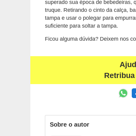
superado sua época de bebedeiras, qua
s
truque. Retirando o cinto da calça, b
c
tampa e usar o polegar para empurrar
suficiente para soltar a tampa.
u
l
Ficou alguma dúvida? Deixem nos co
i
n
a
Aju
Retribua
P
e
l
e
P
e
Sobre o autor
r