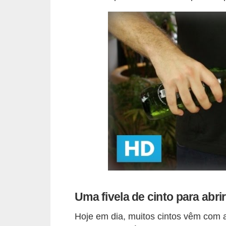
o
s
f
í
s
i
c
o
s
M
o
d
a
Uma fivela de cinto para abrir
m
Hoje em dia, muitos cintos vêm com a
a