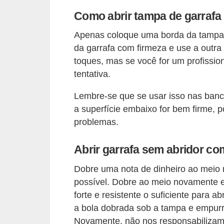
r
Como abrir tampa de garrafa
b
Apenas coloque uma borda da tampa 
a
da garrafa com firmeza e use a outr
toques, mas se você for um profission
C
tentativa.
o
m
Lembre-se que se usar isso nas banc
p
a superfície embaixo for bem firme, 
problemas.
o
r
Abrir garrafa sem abridor co
t
a
Dobre uma nota de dinheiro ao meio n
possível. Dobre ao meio novamente e
m
forte e resistente o suficiente para 
e
a bola dobrada sob a tampa e empurre
n
Novamente, não nos responsabilizamo