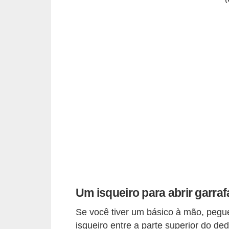
c
í
c
i
o
s
f
í
s
i
c
o
Um isqueiro para abrir garraf
s
Se você tiver um básico à mão, pegue
E
isqueiro entre a parte superior do de