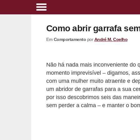
A
l
Como abrir garrafa sem
i
Em
Comportamento
por
André M. Coelho
m
e
n
Não há nada mais inconveniente do
t
momento imprevisível – digamos, ass
a
com uma mulher muito atraente e depoi
ç
um abridor de garrafas para a sua c
por isso descobrimos seis das maneir
ã
sem perder a calma – e manter o b
o
s
a
u