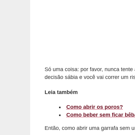
d
á
v
e
l
C
a
Só uma coisa: por favor, nunca tente
b
decisão sábia e você vai correr um r
e
l
Leia também
o
s
Como abrir os poros?
Como beber sem ficar bê
e
b
Então, como abrir uma garrafa sem u
a