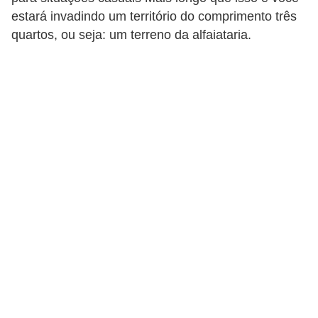
d
estará invadindo um território do comprimento três
á
quartos, ou seja: um terreno da alfaiataria.
v
e
l
C
a
b
e
l
o
s
e
b
a