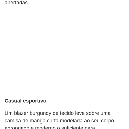
apertadas.
f
u
m
e
s
m
a
s
c
u
l
i
Casual esportivo
n
Um blazer burgundy de tecido leve sobre uma
o
camisa de manga curta modelada ao seu corpo
s
apropriado e moderno o suficiente para