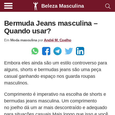
Beleza Masculina
A
l
Bermuda Jeans masculina –
i
Quando usar?
m
Em
Moda masculina
por
André M. Coelho
e
n
t
Embora eles ainda são um estilo controverso para
a
alguns, shorts e bermudas jeans são uma peça
ç
casual ganhando espaço nos guarda roupas
ã
masculinos.
o
Comprimento é imperativo na escolha de shorts e
s
bermudas jeans masculina. Um comprimento
a
no joelho dá um ar mais descontraído e adequado
u
para situações casuais Mais longo que isso e você