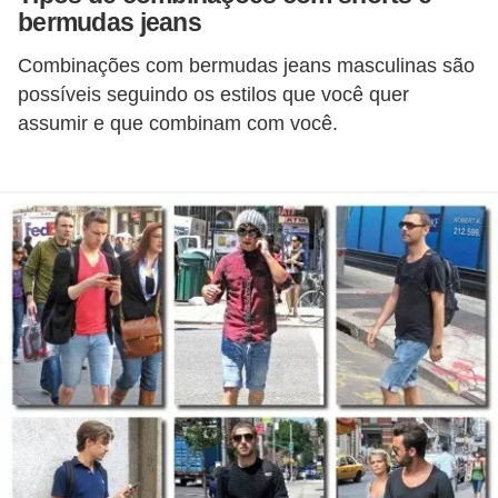
bermudas jeans
c
í
Combinações com bermudas jeans masculinas são
c
possíveis seguindo os estilos que você quer
i
assumir e que combinam com você.
o
s
f
í
s
i
c
o
s
E