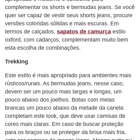
complementar os shorts e bermudas jeans. Se você
P
quer ser capaz de vestir seus shorts jeans, procure
é
versões coloridas sólidas e mais escuras. Em
s
termos de calçados,
sapatos de camurça
estilo
e
oxford, com cadarços, complementam muito bem
m
esta escolha de combinações.
ã
Trekking
o
s
Este estilo é mais apropriado para ambientes mais
rústicos/rurais. As bermudas jeans, nesse caso,
R
devem ser um pouco mais largas e longas, um
o
pouco abaixo dos joelhos. Botas com meias
u
brancas um pouco abaixo da metade da canela
p
completam este look, que deve usar camisas de
cores mais claras. Em caso de buscar proteção
a
para os braços ou se proteger da brisa mais fria,
s