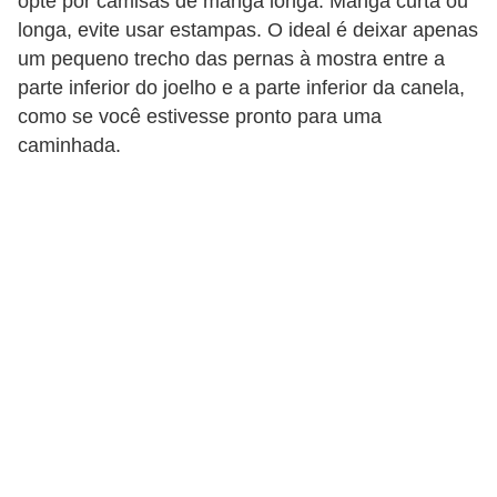
opte por camisas de manga longa. Manga curta ou
e
longa, evite usar estampas. O ideal é deixar apenas
a
um pequeno trecho das pernas à mostra entre a
c
parte inferior do joelho e a parte inferior da canela,
e
como se você estivesse pronto para uma
caminhada.
s
s
ó
r
i
o
s
S
a
ú
d