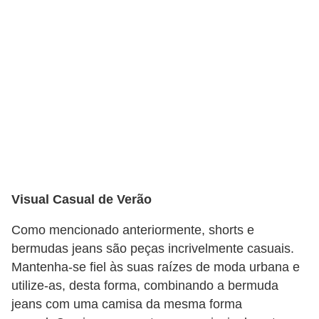
o
s
f
í
s
i
c
o
s
Visual Casual de Verão
M
Como mencionado anteriormente, shorts e
o
bermudas jeans são peças incrivelmente casuais.
d
Mantenha-se fiel às suas raízes de moda urbana e
a
utilize-as, desta forma, combinando a bermuda
m
jeans com uma camisa da mesma forma
a