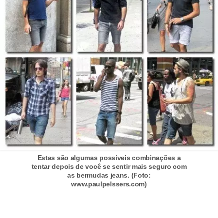
s
t
é
t
i
c
a
E
x
e
r
Estas são algumas possíveis combinações a
c
tentar depois de você se sentir mais seguro com
as bermudas jeans. (Foto:
í
www.paulpelssers.com)
c
i