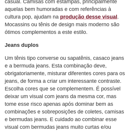
casual. Camisas com estampas, principalmente
s
aquelas bem humoradas e com referências à
c
cultura pop, ajudam na
produção desse visual
.
Mocassins ou tênis de design mais moderno são
u
ótimos complementos a este estilo.
l
i
Jeans duplos
n
Um tênis tipo converse ou sapatênis, casaco jeans
a
e a bermuda jeans. Esta combinação deve,
P
obrigatoriamente, misturar diferentes cores para os
jeans, de forma a criar um interessante contraste.
e
Escolha cores que se complementem. É possível
l
deixar um visual com jeans da mesma cor, mas
e
tome esse risco apenas após dominar bem as
P
combinações e sobreposições de coletes, camisas
e bermudas jeans. E cuidado ao combinar esse
e
visual com bermudas jeans muito curtas e/ou
r