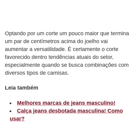
r
b
a
Optando por um corte um pouco maior que termina
C
um par de centímetros acima do joelho vai
o
aumentar a versatilidade. É certamente o corte
m
favorecido dentro tendências atuais do setor,
especialmente quando se busca combinações com
p
diversos tipos de camisas.
o
r
Leia também
t
a
Melhores marcas de jeans masculino!
Calça jeans desbotada masculina! Como
m
usar?
e
n