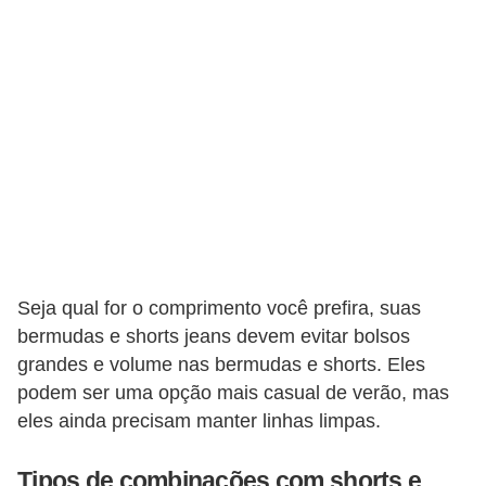
t
o
E
s
p
o
r
t
e
Seja qual for o comprimento você prefira, suas
s
bermudas e shorts jeans devem evitar bolsos
e
grandes e volume nas bermudas e shorts. Eles
e
podem ser uma opção mais casual de verão, mas
x
eles ainda precisam manter linhas limpas.
e
r
Tipos de combinações com shorts e