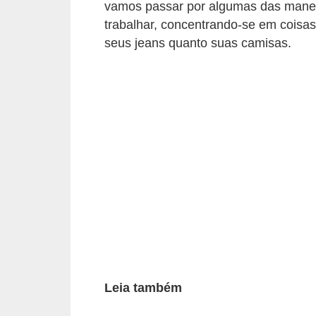
vamos passar por algumas das manei
d
trabalhar, concentrando-se em coisas
á
seus jeans quanto suas camisas.
v
e
l
C
a
b
e
l
o
s
e
Leia também
b
a