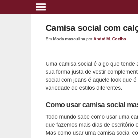
A
l
Camisa social com cal
i
Em
Moda masculina
por
André M. Coelho
m
e
n
Uma camisa social é algo que tende
t
sua forma justa de vestir complement
a
social com jeans é aquele look que é 
ç
variedade de estilos diferentes.
ã
Como usar camisa social ma
o
s
Todo mundo sabe como usar uma cami
a
que fazemos mais dias de escritório 
Mas como usar uma camisa social com
u