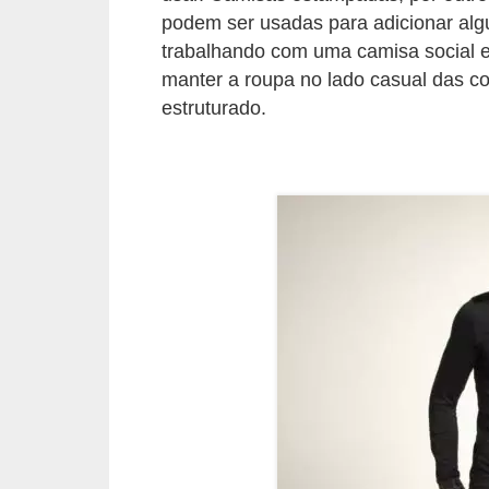
o
podem ser usadas para adicionar al
s
trabalhando com uma camisa social e
manter a roupa no lado casual das c
f
estruturado.
í
s
i
c
o
s
M
o
d
a
m
a