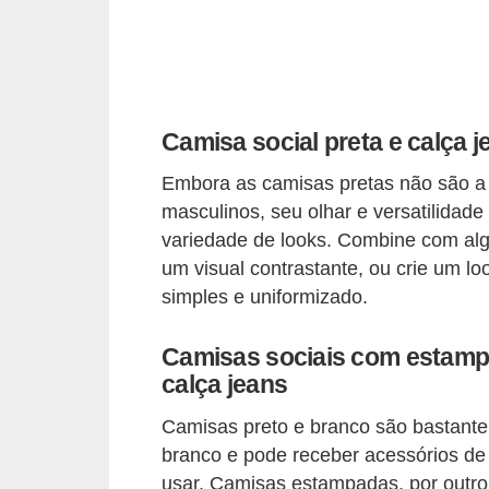
s
t
é
t
i
Camisa social preta e calça j
c
Embora as camisas pretas não são a 
a
masculinos, seu olhar e versatilida
variedade de looks. Combine com algu
E
um visual contrastante, ou crie um l
x
simples e uniformizado.
e
r
Camisas sociais com estamp
c
calça jeans
í
Camisas preto e branco são bastant
c
branco e pode receber acessórios de
i
usar. Camisas estampadas, por outro