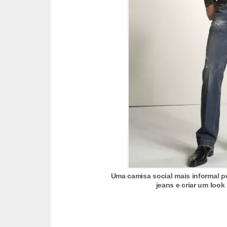
s
c
u
l
i
n
a
P
e
l
e
Uma camisa social mais informal 
jeans e criar um look
P
e
r