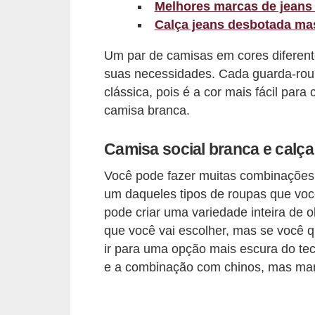
Melhores marcas de jeans
r
Calça jeans desbotada ma
b
Um par de camisas em cores diferente
a
suas necessidades. Cada guarda-rou
C
clássica, pois é a cor mais fácil pa
o
camisa branca.
m
Camisa social branca e calça
p
o
Você pode fazer muitas combinações 
r
um daqueles tipos de roupas que voc
pode criar uma variedade inteira de 
t
que você vai escolher, mas se você qu
a
ir para uma opção mais escura do teci
m
e a combinação com chinos, mas man
e
n