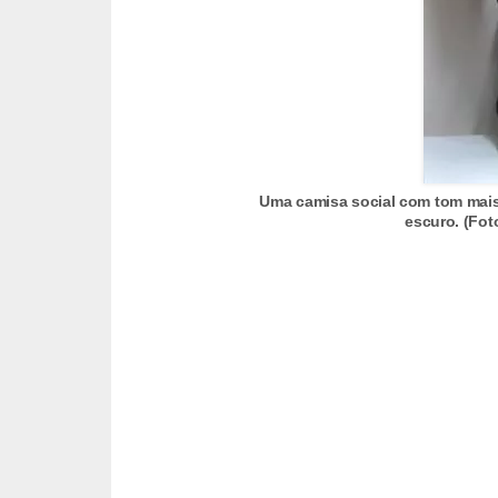
c
í
c
i
o
s
Uma camisa social com tom mais
f
escuro. (Fot
í
s
i
c
o
s
E