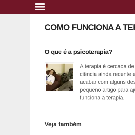
A
l
COMO FUNCIONA A TE
i
m
e
O que é a psicoterapia?
n
A terapia é cercada d
t
ciência ainda recente
a
acabar com alguns des
ç
pequeno artigo para a
ã
funciona a terapia.
o
s
a
Veja também
u