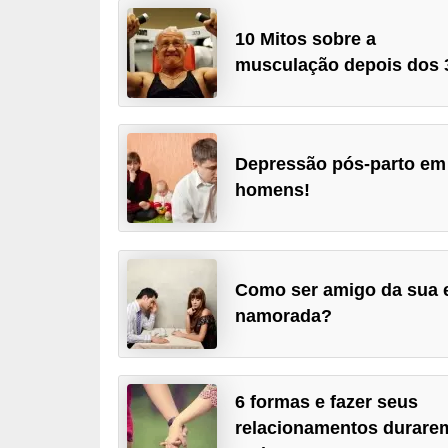
d
10 Mitos sobre a
á
musculação depois dos 
v
e
l
Depressão pós-parto em
C
homens!
a
b
e
Como ser amigo da sua 
l
namorada?
o
s
e
6 formas e fazer seus
b
relacionamentos durare
a