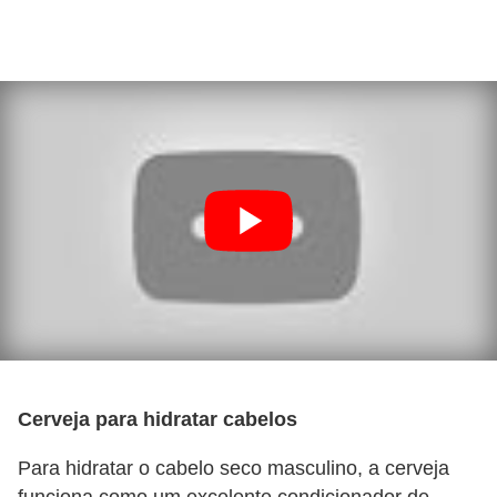
e
Cerveja para hidratar cabelos
Para hidratar o cabelo seco masculino, a cerveja
funciona como um excelente condicionador de