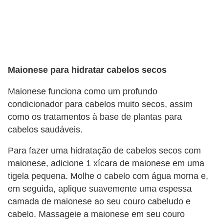
f
u
m
e
s
Maionese para hidratar cabelos secos
m
Maionese funciona como um profundo
a
condicionador para cabelos muito secos, assim
s
como os tratamentos à base de plantas para
c
cabelos saudáveis.
u
Para fazer uma hidratação de cabelos secos com
l
maionese, adicione 1 xícara de maionese em uma
i
tigela pequena. Molhe o cabelo com água morna e,
n
em seguida, aplique suavemente uma espessa
o
camada de maionese ao seu couro cabeludo e
s
cabelo. Massageie a maionese em seu couro