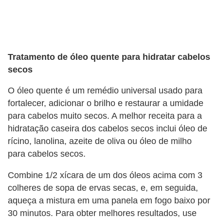
o
s
f
í
Tratamento de óleo quente para hidratar cabelos
s
secos
i
O óleo quente é um remédio universal usado para
c
fortalecer, adicionar o brilho e restaurar a umidade
o
para cabelos muito secos. A melhor receita para a
s
hidratação caseira dos cabelos secos inclui óleo de
rícino, lanolina, azeite de oliva ou óleo de milho
M
para cabelos secos.
o
d
Combine 1/2 xícara de um dos óleos acima com 3
a
colheres de sopa de ervas secas, e, em seguida,
aqueça a mistura em uma panela em fogo baixo por
m
30 minutos. Para obter melhores resultados, use
a