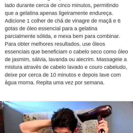
lado durante cerca de cinco minutos, permitindo
c
que a gelatina apenas ligeiramente endureça.
í
Adicione 1 colher de chá de vinagre de maçã e 6
c
gotas de óleo essencial para a gelatina
i
parcialmente sólida, e mexa bem para combinar.
o
Para obter melhores resultados, use óleos
s
essenciais que beneficiam o cabelo seco como óleo
f
de jasmim, sálvia, lavanda ou alecrim. Massageie a
mistura através de cabelo lavado e couro cabeludo,
í
deixe por cerca de 10 minutos e depois lave com
s
água morna. Repita uma vez por semana.
i
c
o
s
E