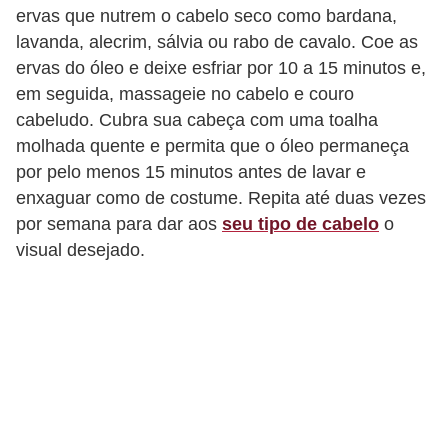
ervas que nutrem o cabelo seco como bardana,
s
lavanda, alecrim, sálvia ou rabo de cavalo. Coe as
c
ervas do óleo e deixe esfriar por 10 a 15 minutos e,
u
em seguida, massageie no cabelo e couro
l
cabeludo. Cubra sua cabeça com uma toalha
i
molhada quente e permita que o óleo permaneça
por pelo menos 15 minutos antes de lavar e
n
enxaguar como de costume. Repita até duas vezes
a
por semana para dar aos
seu tipo de cabelo
o
P
visual desejado.
e
l
e
P
e
r