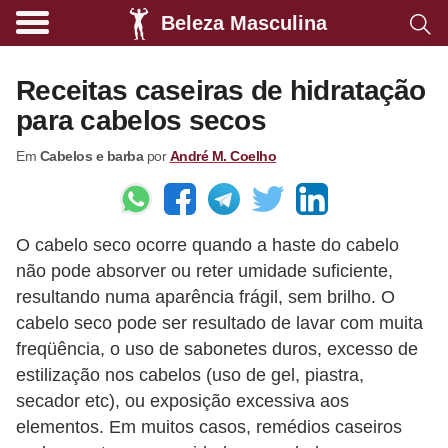
Beleza Masculina
A
l
Receitas caseiras de hidratação
i
para cabelos secos
m
Em
Cabelos e barba
por
André M. Coelho
e
n
t
O cabelo seco ocorre quando a haste do cabelo
a
não pode absorver ou reter umidade suficiente,
ç
resultando numa aparência frágil, sem brilho. O
ã
cabelo seco pode ser resultado de lavar com muita
o
freqüência, o uso de sabonetes duros, excesso de
s
estilização nos cabelos (uso de gel, piastra,
secador etc), ou exposição excessiva aos
a
elementos. Em muitos casos, remédios caseiros
u