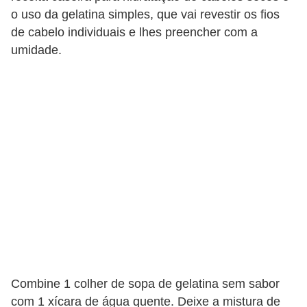
t
o uso da gelatina simples, que vai revestir os fios
o
de cabelo individuais e lhes preencher com a
umidade.
E
s
p
o
r
t
e
s
e
e
x
e
Combine 1 colher de sopa de gelatina sem sabor
r
com 1 xícara de água quente. Deixe a mistura de