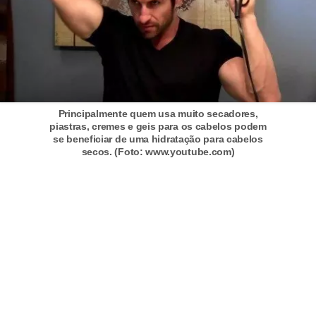
s
t
é
t
i
c
Principalmente quem usa muito secadores,
piastras, cremes e geis para os cabelos podem
a
se beneficiar de uma hidratação para cabelos
secos. (Foto: www.youtube.com)
E
x
e
r
c
í
c
i