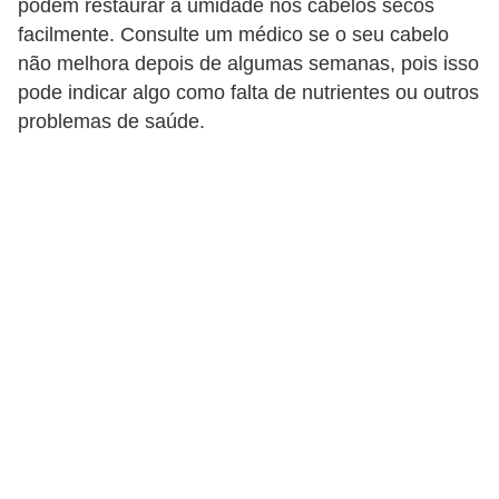
podem restaurar a umidade nos cabelos secos
d
facilmente. Consulte um médico se o seu cabelo
á
não melhora depois de algumas semanas, pois isso
v
pode indicar algo como falta de nutrientes ou outros
e
problemas de saúde.
l
C
a
b
e
l
o
s
e
b
a