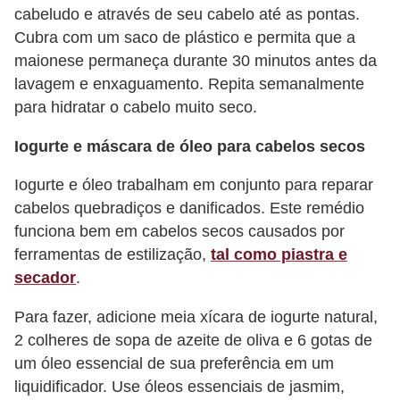
cabeludo e através de seu cabelo até as pontas.
P
Cubra com um saco de plástico e permita que a
é
maionese permaneça durante 30 minutos antes da
s
lavagem e enxaguamento. Repita semanalmente
e
para hidratar o cabelo muito seco.
m
Iogurte e máscara de óleo para cabelos secos
ã
Iogurte e óleo trabalham em conjunto para reparar
o
cabelos quebradiços e danificados. Este remédio
s
funciona bem em cabelos secos causados ​​por
R
ferramentas de estilização,
tal como piastra e
o
secador
.
u
Para fazer, adicione meia xícara de iogurte natural,
p
2 colheres de sopa de azeite de oliva e 6 gotas de
a
um óleo essencial de sua preferência em um
s
liquidificador. Use óleos essenciais de jasmim,