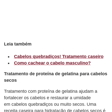
r
b
a
C
o
Leia também
m
p
Cabelos quebradiços! Tratamento caseiro
o
Como cachear o cabelo masculino?
r
Tratamento de proteína de gelatina para cabelos
t
secos
a
Tratamento com proteína de gelatina ajudam a
m
fortalecer os cabelos e restaurar a umidade
e
em cabelos quebradiços ou muito secos. Uma
n
receita caseira para hidratação de cabelos secos é