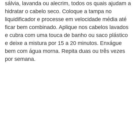
sálvia, lavanda ou alecrim, todos os quais ajudam a
e
hidratar o cabelo seco. Coloque a tampa no
a
liquidificador e processe em velocidade média até
c
ficar bem combinado. Aplique nos cabelos lavados
e
e cubra com uma touca de banho ou saco plástico
s
e deixe a mistura por 15 a 20 minutos. Enxágue
s
bem com água morna. Repita duas ou três vezes
ó
por semana.
r
i
o
s
S
a
ú
d