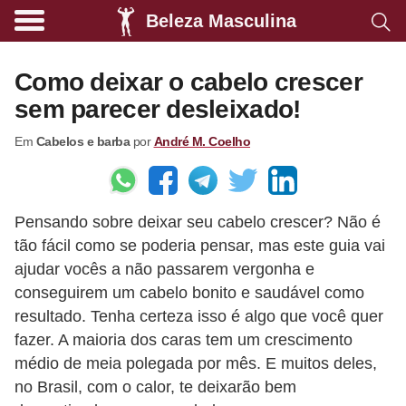
Beleza Masculina
A
l
Como deixar o cabelo crescer
i
sem parecer desleixado!
m
Em
Cabelos e barba
por
André M. Coelho
e
n
t
Pensando sobre deixar seu cabelo crescer? Não é
a
tão fácil como se poderia pensar, mas este guia vai
ç
ajudar vocês a não passarem vergonha e
ã
conseguirem um cabelo bonito e saudável como
o
resultado. Tenha certeza isso é algo que você quer
s
fazer. A maioria dos caras tem um crescimento
médio de meia polegada por mês. E muitos deles,
a
no Brasil, com o calor, te deixarão bem
u