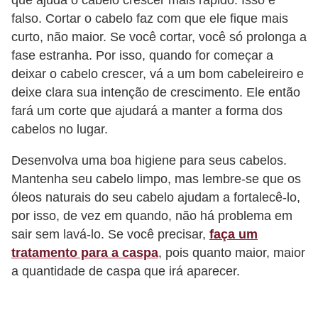
que ajuda o cabelo crescer mais rápido. Isso é
c
falso. Cortar o cabelo faz com que ele fique mais
í
curto, não maior. Se você cortar, você só prolonga a
fase estranha. Por isso, quando for começar a
c
deixar o cabelo crescer, vá a um bom cabeleireiro e
i
deixe clara sua intenção de crescimento. Ele então
o
fará um corte que ajudará a manter a forma dos
s
cabelos no lugar.
f
Desenvolva uma boa higiene para seus cabelos.
í
Mantenha seu cabelo limpo, mas lembre-se que os
s
óleos naturais do seu cabelo ajudam a fortalecê-lo,
i
por isso, de vez em quando, não há problema em
c
sair sem lavá-lo. Se você precisar,
faça um
o
tratamento para a caspa
, pois quanto maior, maior
s
a quantidade de caspa que irá aparecer.
E