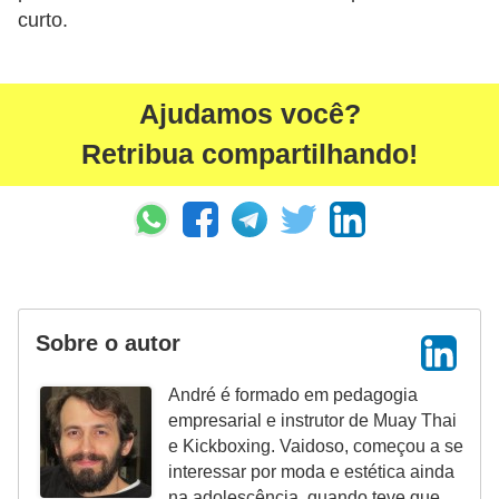
curto.
e
Ajudamos você?
Retribua compartilhando!
Sobre o autor
André é formado em pedagogia
empresarial e instrutor de Muay Thai
e Kickboxing. Vaidoso, começou a se
interessar por moda e estética ainda
na adolescência, quando teve que