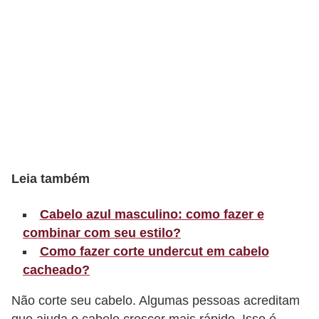
t
o
E
s
p
o
r
t
Leia também
e
s
Cabelo azul masculino: como fazer e
e
combinar com seu estilo?
e
Como fazer corte undercut em cabelo
x
cacheado?
e
Não corte seu cabelo. Algumas pessoas acreditam
r