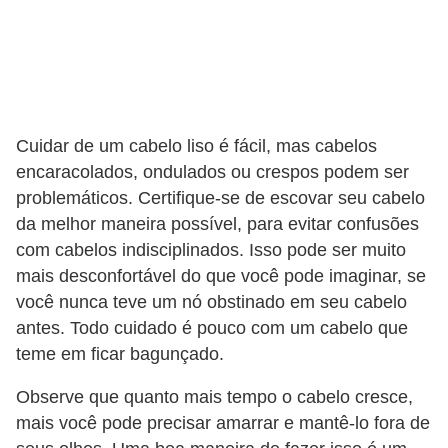
f
u
m
e
s
Cuidar de um cabelo liso é fácil, mas cabelos
m
encaracolados, ondulados ou crespos podem ser
a
problemáticos. Certifique-se de escovar seu cabelo
da melhor maneira possível, para evitar confusões
s
com cabelos indisciplinados. Isso pode ser muito
c
mais desconfortável do que você pode imaginar, se
u
você nunca teve um nó obstinado em seu cabelo
l
antes. Todo cuidado é pouco com um cabelo que
i
teme em ficar bagunçado.
n
Observe que quanto mais tempo o cabelo cresce,
o
mais você pode precisar amarrar e mantê-lo fora de
s