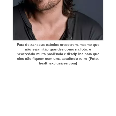
s
c
u
l
i
Para deixar seus cabelos crescerem, mesmo que
n
não sejam tão grandes como na foto, é
a
necessário muita paciência e disciplina para que
eles não fiquem com uma aparência ruim. (Foto:
P
healthexclusives.com)
e
l
e
P
e
r