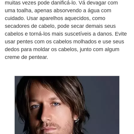
muitas vezes pode danificá-lo. Vá devagar com
o
uma toalha, apenas absorvendo a água com
s
cuidado. Usar aparelhos aquecidos, como
f
secadores de cabelo, pode secar demais seus
í
cabelos e torná-los mais suscetíveis a danos. Evite
s
usar pentes com os cabelos molhados e use seus
i
dedos para moldar os cabelos, junto com algum
creme de pentear.
c
o
s
M
o
d
a
m
a