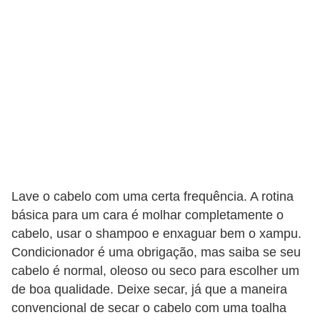
s
t
é
t
i
c
a
E
x
Lave o cabelo com uma certa frequência. A rotina
e
básica para um cara é molhar completamente o
r
cabelo, usar o shampoo e enxaguar bem o xampu.
c
Condicionador é uma obrigação, mas saiba se seu
í
cabelo é normal, oleoso ou seco para escolher um
c
de boa qualidade. Deixe secar, já que a maneira
convencional de secar o cabelo com uma toalha
i