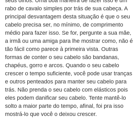
seus olhos. Uma boa maneira de fazer isso é um
rabo de cavalo simples por trás de sua cabeça. A
P
principal desvantagem desta situação é que o seu
é
cabelo precisa ser, no mínimo, de comprimento
s
médio para fazer isso. Se for, pergunte a sua mãe,
e
a irmã ou uma amiga para lhe mostrar como, não é
m
tão fácil como parece à primeira vista. Outras
ã
formas de conter o seu cabelo são bandanas,
chapéus, gorro e arcos. Quando o seu cabelo
o
crescer o tempo suficiente, você pode usar tranças
s
e outros penteados para manter seu cabelo para
R
trás. Não prenda o seu cabelo com elásticos pois
o
eles podem danificar seu cabelo. Tente mantê-lo
solto a maior parte do tempo, afinal, foi pra isso
u
mostrá-lo que você o deixou crescer.
p
a
s