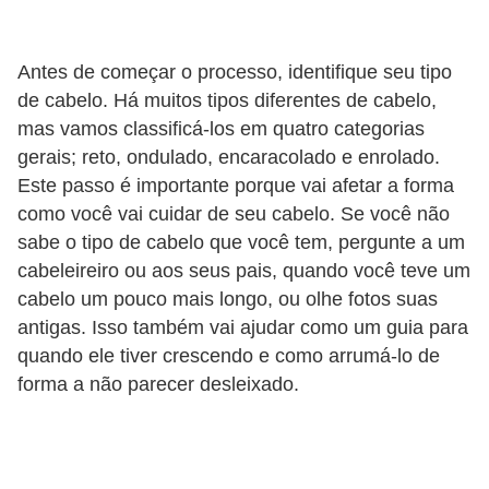
r
b
Antes de começar o processo, identifique seu tipo
a
de cabelo. Há muitos tipos diferentes de cabelo,
mas vamos classificá-los em quatro categorias
C
gerais; reto, ondulado, encaracolado e enrolado.
o
Este passo é importante porque vai afetar a forma
m
como você vai cuidar de seu cabelo. Se você não
p
sabe o tipo de cabelo que você tem, pergunte a um
o
cabeleireiro ou aos seus pais, quando você teve um
cabelo um pouco mais longo, ou olhe fotos suas
r
antigas. Isso também vai ajudar como um guia para
t
quando ele tiver crescendo e como arrumá-lo de
a
forma a não parecer desleixado.
m
e
n