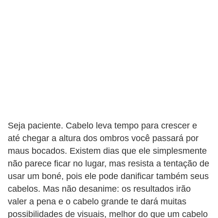
e
a
c
e
s
s
ó
r
i
Seja paciente. Cabelo leva tempo para crescer e
o
até chegar a altura dos ombros você passará por
maus bocados. Existem dias que ele simplesmente
s
não parece ficar no lugar, mas resista a tentação de
S
usar um boné, pois ele pode danificar também seus
a
cabelos. Mas não desanime: os resultados irão
ú
valer a pena e o cabelo grande te dará muitas
possibilidades de visuais, melhor do que um cabelo
d