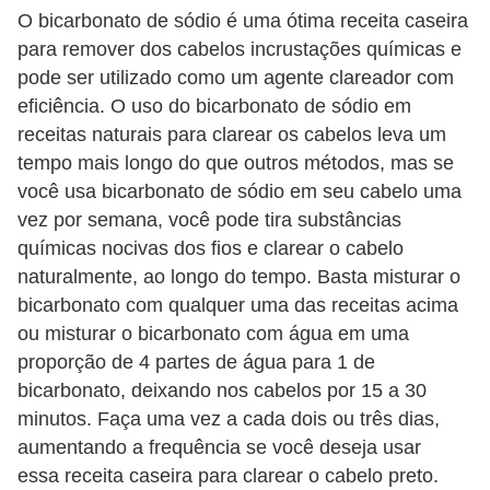
O bicarbonato de sódio é uma ótima receita caseira
P
para remover dos cabelos incrustações químicas e
é
pode ser utilizado como um agente clareador com
s
eficiência. O uso do bicarbonato de sódio em
e
receitas naturais para clarear os cabelos leva um
tempo mais longo do que outros métodos, mas se
m
você usa bicarbonato de sódio em seu cabelo uma
ã
vez por semana, você pode tira substâncias
o
químicas nocivas dos fios e clarear o cabelo
s
naturalmente, ao longo do tempo. Basta misturar o
bicarbonato com qualquer uma das receitas acima
R
ou misturar o bicarbonato com água em uma
o
proporção de 4 partes de água para 1 de
u
bicarbonato, deixando nos cabelos por 15 a 30
p
minutos. Faça uma vez a cada dois ou três dias,
a
aumentando a frequência se você deseja usar
s
essa receita caseira para clarear o cabelo preto.