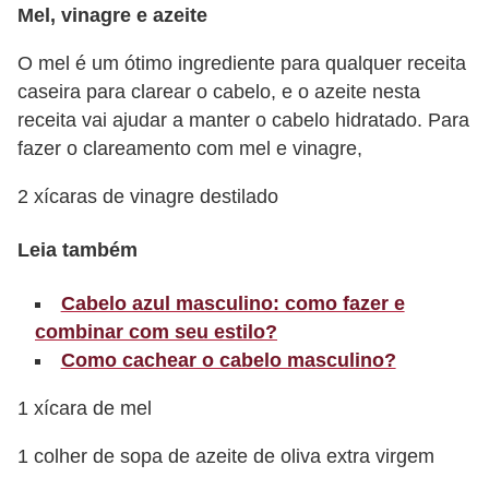
Mel, vinagre e azeite
r
b
O mel é um ótimo ingrediente para qualquer receita
caseira para clarear o cabelo, e o azeite nesta
a
receita vai ajudar a manter o cabelo hidratado. Para
C
fazer o clareamento com mel e vinagre,
o
2 xícaras de vinagre destilado
m
p
Leia também
o
r
Cabelo azul masculino: como fazer e
combinar com seu estilo?
t
Como cachear o cabelo masculino?
a
m
1 xícara de mel
e
1 colher de sopa de azeite de oliva extra virgem
n