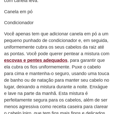
com canela leva:
e
Canela em pó
Condicionador
Você apenas tem que adicionar canela em pó a um
pequeno punhado de condicionador e, em seguida,
uniformemente cubra os seus cabelos da raiz até
as pontas. Você pode querer pentear a mistura com
escovas e pentes adequados
, para garantir que
ela cubra os fios uniformemente. Puxe o cabelo
para cima e mantenha-o seguro, usando uma touca
de banho ou de natação para manter seu cabelo no
lugar, deixando a mistura durante a noite. Enxágue
e lave na parte da manhã. Esta mistura é
perfeitamente segura para os cabelos, além de ser
menos agressiva como receita caseira para clarear
o cabelo loiro, que tem fios mais finos e delicados,