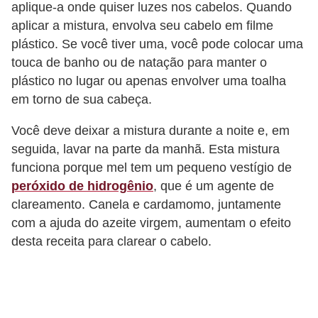
aplique-a onde quiser luzes nos cabelos. Quando
c
aplicar a mistura, envolva seu cabelo em filme
í
plástico. Se você tiver uma, você pode colocar uma
c
touca de banho ou de natação para manter o
i
plástico no lugar ou apenas envolver uma toalha
o
em torno de sua cabeça.
s
Você deve deixar a mistura durante a noite e, em
f
seguida, lavar na parte da manhã. Esta mistura
í
funciona porque mel tem um pequeno vestígio de
s
peróxido de hidrogênio
, que é um agente de
clareamento. Canela e cardamomo, juntamente
i
com a ajuda do azeite virgem, aumentam o efeito
c
desta receita para clarear o cabelo.
o
s
E