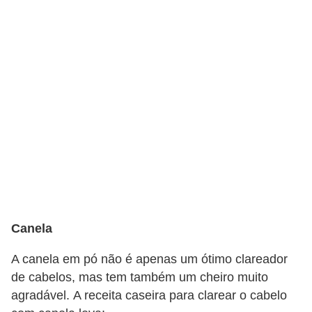
e
a
c
e
s
s
ó
r
i
o
s
Canela
S
A canela em pó não é apenas um ótimo clareador
a
de cabelos, mas tem também um cheiro muito
ú
agradável. A receita caseira para clarear o cabelo
d