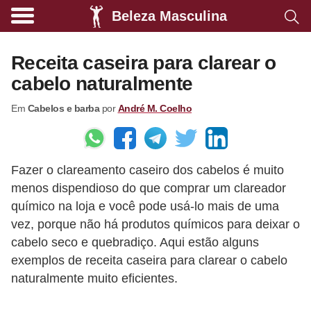
Beleza Masculina
A
l
Receita caseira para clarear o
i
cabelo naturalmente
m
Em
Cabelos e barba
por
André M. Coelho
e
n
t
Fazer o clareamento caseiro dos cabelos é muito
a
menos dispendioso do que comprar um clareador
ç
químico na loja e você pode usá-lo mais de uma
ã
vez, porque não há produtos químicos para deixar o
o
cabelo seco e quebradiço. Aqui estão alguns
s
exemplos de receita caseira para clarear o cabelo
naturalmente muito eficientes.
a
u