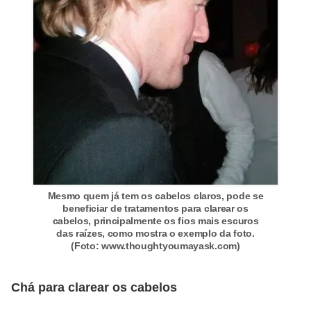
o
s
f
í
s
i
c
o
s
Mesmo quem já tem os cabelos claros, pode se
M
beneficiar de tratamentos para clarear os
cabelos, principalmente os fios mais escuros
o
das raízes, como mostra o exemplo da foto.
d
(Foto: www.thoughtyoumayask.com)
a
m
Chá para clarear os cabelos
a