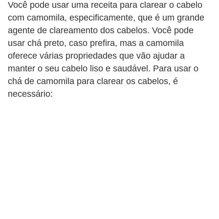
Você pode usar uma receita para clarear o cabelo
s
com camomila, especificamente, que é um grande
c
agente de clareamento dos cabelos. Você pode
u
usar chá preto, caso prefira, mas a camomila
oferece várias propriedades que vão ajudar a
l
manter o seu cabelo liso e saudável. Para usar o
i
chá de camomila para clarear os cabelos, é
n
necessário:
a
P
e
l
e
P
e
r