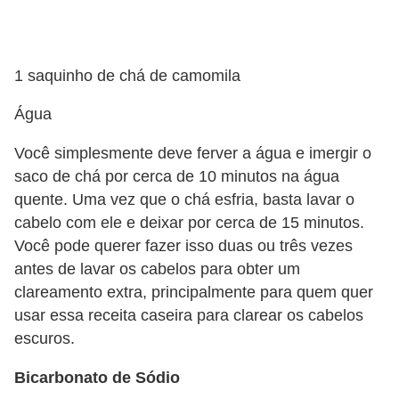
f
u
m
1 saquinho de chá de camomila
e
Água
s
m
Você simplesmente deve ferver a água e imergir o
a
saco de chá por cerca de 10 minutos na água
quente. Uma vez que o chá esfria, basta lavar o
s
cabelo com ele e deixar por cerca de 15 minutos.
c
Você pode querer fazer isso duas ou três vezes
u
antes de lavar os cabelos para obter um
l
clareamento extra, principalmente para quem quer
i
usar essa receita caseira para clarear os cabelos
n
escuros.
o
Bicarbonato de Sódio
s