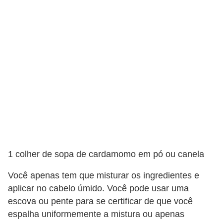
t
o
E
s
p
o
r
t
e
s
1 colher de sopa de cardamomo em pó ou canela
e
e
Você apenas tem que misturar os ingredientes e
x
aplicar no cabelo úmido. Você pode usar uma
escova ou pente para se certificar de que você
e
espalha uniformemente a mistura ou apenas
r