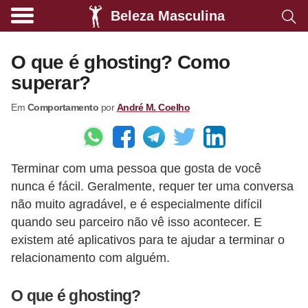
Beleza Masculina
A
l
O que é ghosting? Como
i
superar?
m
Em
Comportamento
por
André M. Coelho
e
n
t
Terminar com uma pessoa que gosta de você
a
nunca é fácil. Geralmente, requer ter uma conversa
ç
não muito agradável, e é especialmente difícil
ã
quando seu parceiro não vê isso acontecer. E
o
existem até aplicativos para te ajudar a terminar o
s
relacionamento com alguém.
a
O que é ghosting?
u