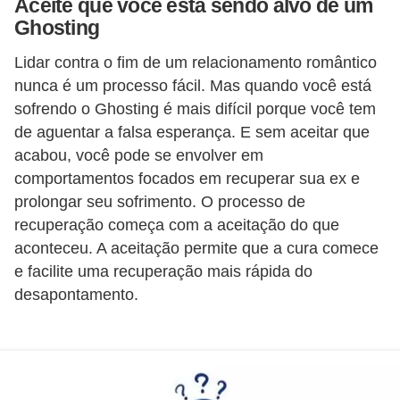
Aceite que você está sendo alvo de um
o
Ghosting
s
Lidar contra o fim de um relacionamento romântico
f
nunca é um processo fácil. Mas quando você está
í
sofrendo o Ghosting é mais difícil porque você tem
s
de aguentar a falsa esperança. E sem aceitar que
i
acabou, você pode se envolver em
c
comportamentos focados em recuperar sua ex e
o
prolongar seu sofrimento. O processo de
recuperação começa com a aceitação do que
s
aconteceu. A aceitação permite que a cura comece
M
e facilite uma recuperação mais rápida do
o
desapontamento.
d
a
m
a