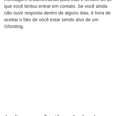
s
que você tentou entrar em contato. Se você ainda
t
não ouvir resposta dentro de alguns dias, é hora de
é
aceitar o fato de você estar sendo alvo de um
t
Ghosting.
i
c
a
E
x
e
r
c
í
c
i