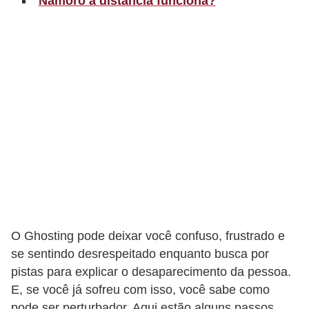
Namoro a distância funciona?
t
o
E
s
p
o
r
t
e
s
e
O Ghosting pode deixar você confuso, frustrado e
e
se sentindo desrespeitado enquanto busca por
x
pistas para explicar o desaparecimento da pessoa.
e
E, se você já sofreu com isso, você sabe como
r
pode ser perturbador. Aqui estão alguns passos