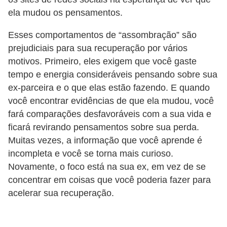
ela mudou os pensamentos.
P
é
Esses comportamentos de “assombração” são
s
prejudiciais para sua recuperação por vários
e
motivos. Primeiro, eles exigem que você gaste
tempo e energia consideráveis ​​pensando sobre sua
m
ex-parceira e o que elas estão fazendo. E quando
ã
você encontrar evidências de que ela mudou, você
o
fará comparações desfavoráveis ​​com a sua vida e
s
ficará revirando pensamentos sobre sua perda.
Muitas vezes, a informação que você aprende é
R
incompleta e você se torna mais curioso.
o
Novamente, o foco está na sua ex, em vez de se
u
concentrar em coisas que você poderia fazer para
p
acelerar sua recuperação.
a
s