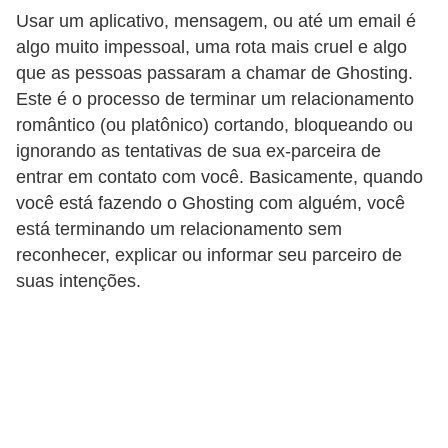
d
Usar um aplicativo, mensagem, ou até um email é
á
algo muito impessoal, uma rota mais cruel e algo
que as pessoas passaram a chamar de Ghosting.
v
Este é o processo de terminar um relacionamento
e
romântico (ou platônico) cortando, bloqueando ou
l
ignorando as tentativas de sua ex-parceira de
C
entrar em contato com você. Basicamente, quando
você está fazendo o Ghosting com alguém, você
a
está terminando um relacionamento sem
b
reconhecer, explicar ou informar seu parceiro de
e
suas intenções.
l
o
s
e
b
a