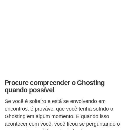
e
a
c
e
s
s
ó
r
i
o
Procure compreender o Ghosting
quando possível
s
Se você é solteiro e está se envolvendo em
S
encontros, é provável que você tenha sofrido o
a
Ghosting em algum momento. E quando isso
ú
acontecer com você, você ficou se perguntando o
d