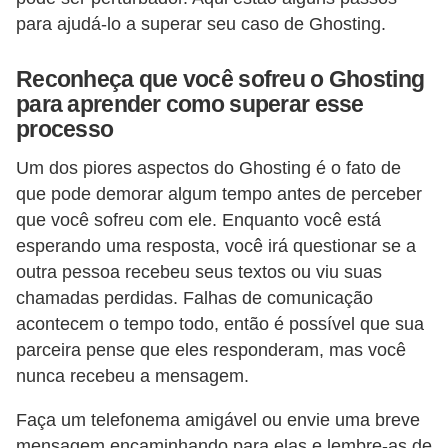
c
para ajudá-lo a superar seu caso de Ghosting.
í
Reconheça que você sofreu o Ghosting
c
para aprender como superar esse
i
processo
o
Um dos piores aspectos do Ghosting é o fato de
s
que pode demorar algum tempo antes de perceber
f
que você sofreu com ele. Enquanto você está
í
esperando uma resposta, você irá questionar se a
s
outra pessoa recebeu seus textos ou viu suas
i
chamadas perdidas. Falhas de comunicação
c
acontecem o tempo todo, então é possível que sua
o
parceira pense que eles responderam, mas você
nunca recebeu a mensagem.
s
Faça um telefonema amigável ou envie uma breve
E
mensagem encaminhando para elas e lembre-as de