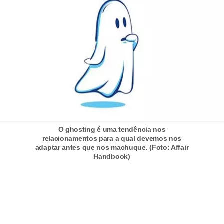
s
c
u
l
i
n
a
P
O ghosting é uma tendência nos
e
relacionamentos para a qual devemos nos
adaptar antes que nos machuque. (Foto: Affair
l
Handbook)
e
P
e
r