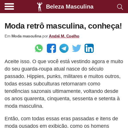
Beleza Masculina
A
l
Moda retrô masculina, conheça!
i
Em
Moda masculina
por
André M. Coelho
m
e
n
Aceite isso. O que você está vestindo agora e muito
t
do seu guarda-roupa atual nasce do século
a
passado. Hippies, punks, militares e muitos outros,
ç
todas essas subculturas retornaram como
ã
tendências sazonais ultimamente, voltando desde
o
os anos quarenta, cinquenta, sessenta e setenta à
moda masculina.
s
a
Então, com todas essas eras passadas e itens de
u
moda ousados ​​em exibição, como os homens