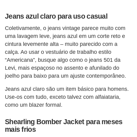
f
u
Jeans azul claro para uso casual
m
Coletivamente, o jeans vintage parece muito com
e
uma lavagem leve, jeans azul em um corte reto e
s
cintura levemente alta – muito parecido com a
m
calça. Ao usar o vestuário de trabalho estilo
“Americana”, busque algo como o jeans 501 da
a
Levi, mais espaçoso no assento e afunilado do
s
joelho para baixo para um ajuste contemporâneo.
c
u
Jeans azul claro são um item básico para homens.
Use-os com tudo, exceto talvez com alfaiataria,
l
como um blazer formal.
i
n
Shearling Bomber Jacket para meses
o
mais frios
s