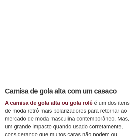
e
a
c
e
s
s
ó
r
i
o
Camisa de gola alta com um casaco
s
A camisa de gola alta ou gola rolê
é um dos itens
S
de moda retrô mais polarizadores para retornar ao
a
mercado de moda masculina contemporâneo. Mas,
ú
um grande impacto quando usado corretamente,
d
considerando que muitos caras não podem ou