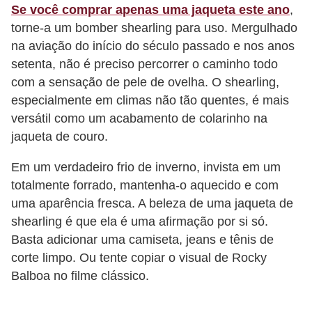
Se você comprar apenas uma jaqueta este ano
,
P
torne-a um bomber shearling para uso. Mergulhado
é
na aviação do início do século passado e nos anos
s
setenta, não é preciso percorrer o caminho todo
com a sensação de pele de ovelha. O shearling,
e
especialmente em climas não tão quentes, é mais
m
versátil como um acabamento de colarinho na
ã
jaqueta de couro.
o
s
Em um verdadeiro frio de inverno, invista em um
totalmente forrado, mantenha-o aquecido e com
R
uma aparência fresca. A beleza de uma jaqueta de
o
shearling é que ela é uma afirmação por si só.
u
Basta adicionar uma camiseta, jeans e tênis de
p
corte limpo. Ou tente copiar o visual de Rocky
Balboa no filme clássico.
a
s