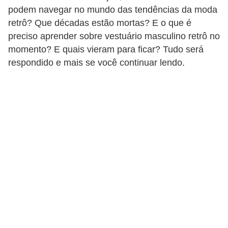
d
podem navegar no mundo das tendências da moda
á
retrô? Que décadas estão mortas? E o que é
preciso aprender sobre vestuário masculino retrô no
v
momento? E quais vieram para ficar? Tudo será
e
respondido e mais se você continuar lendo.
l
C
a
b
e
l
o
s
e
b
a