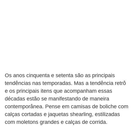
t
o
E
s
p
o
r
t
Os anos cinquenta e setenta são as principais
e
tendências nas temporadas. Mas a tendência retrô
s
e os principais itens que acompanham essas
e
décadas estão se manifestando de maneira
e
contemporânea. Pense em camisas de boliche com
x
calças cortadas e jaquetas shearling, estilizadas
e
com moletons grandes e calças de corrida.
r