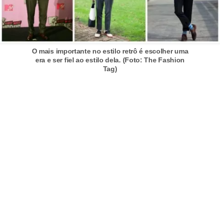
s
c
u
O mais importante no estilo retrô é escolher uma
l
era e ser fiel ao estilo dela. (Foto: The Fashion
Tag)
i
n
a
P
e
l
e
P
e
r