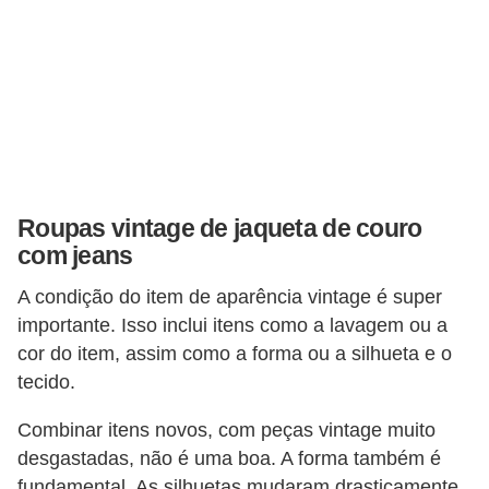
s
t
é
t
i
c
a
Roupas vintage de jaqueta de couro
E
com jeans
x
A condição do item de aparência vintage é super
e
importante. Isso inclui itens como a lavagem ou a
r
cor do item, assim como a forma ou a silhueta e o
c
tecido.
í
Combinar itens novos, com peças vintage muito
c
desgastadas, não é uma boa. A forma também é
i
fundamental. As silhuetas mudaram drasticamente.