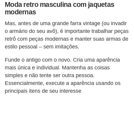
Moda retro masculina com jaquetas
c
modernas
í
Mas, antes de uma grande farra vintage (ou invadir
c
o armário do seu avô), é importante trabalhar peças
i
retrô com peças modernas e manter suas armas de
o
estilo pessoal – sem imitações.
s
f
Funde o antigo com o novo. Cria uma aparência
mais única e individual. Mantenha as coisas
í
simples e não tente ser outra pessoa.
s
Essencialmente, execute a aparência usando os
i
principais itens de seu interesse
c
o
s
E