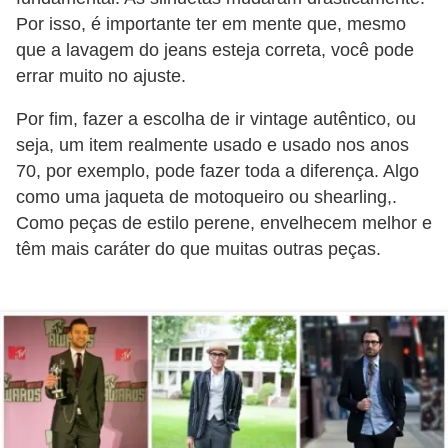
o
Por isso, é importante ter em mente que, mesmo
s
que a lavagem do jeans esteja correta, você pode
f
errar muito no ajuste.
í
Por fim, fazer a escolha de ir vintage autêntico, ou
s
seja, um item realmente usado e usado nos anos
i
70, por exemplo, pode fazer toda a diferença. Algo
c
como uma jaqueta de motoqueiro ou shearling,.
Como peças de estilo perene, envelhecem melhor e
o
têm mais caráter do que muitas outras peças.
s
M
o
d
a
m
a