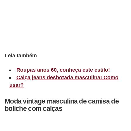
r
b
a
C
o
m
Leia também
p
Roupas anos 60, conheça este estilo!
o
Calça jeans desbotada masculina! Como
r
usar?
t
a
Moda vintage masculina de camisa de
m
boliche com calças
e
n