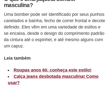
masculina?
r
b
Uma bomber pode ser identificado por seus punhos
canelados e bainha, fecho de correr frontal e decote
a
definido. Eles vêm em uma variedade de estilos e
C
se encaixa, desde o design do comprimento padrão
o
da cintura até o espinhel, e até mesmo alguns com
m
um capuz.
p
Leia também
o
r
Roupas anos 60, conheça este estilo!
t
Calça jeans desbotada masculina! Como
a
usar?
m
e
n