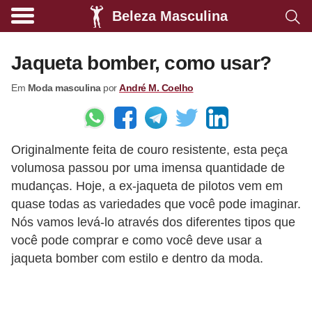
Beleza Masculina
A
l
Jaqueta bomber, como usar?
i
Em
Moda masculina
por
André M. Coelho
m
e
n
Originalmente feita de couro resistente, esta peça
t
volumosa passou por uma imensa quantidade de
a
mudanças. Hoje, a ex-jaqueta de pilotos vem em
ç
quase todas as variedades que você pode imaginar.
ã
Nós vamos levá-lo através dos diferentes tipos que
o
você pode comprar e como você deve usar a
jaqueta bomber com estilo e dentro da moda.
s
a
u