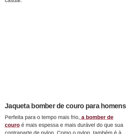
casual.
e
Jaqueta bomber de couro para homens
Perfeita para o tempo mais frio,
a bomber de
couro
é mais espessa e mais durável do que sua
contraparte de nylon. Como o nylon, também é à