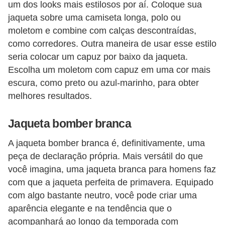
um dos looks mais estilosos por aí. Coloque sua
c
jaqueta sobre uma camiseta longa, polo ou
í
moletom e combine com calças descontraídas,
c
como corredores. Outra maneira de usar esse estilo
i
seria colocar um capuz por baixo da jaqueta.
Escolha um moletom com capuz em uma cor mais
o
escura, como preto ou azul-marinho, para obter
s
melhores resultados.
f
í
Jaqueta bomber branca
s
A jaqueta bomber branca é, definitivamente, uma
i
peça de declaração própria. Mais versátil do que
c
você imagina, uma jaqueta branca para homens faz
o
com que a jaqueta perfeita de primavera. Equipado
s
com algo bastante neutro, você pode criar uma
aparência elegante e na tendência que o
E
acompanhará ao longo da temporada com