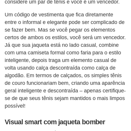
considere um par de tênis e você é um vencedor.
P
Um código de vestimenta que fica diretamente
é
entre o informal e elegante pode ser complicado de
s
se fazer bem. Mas se você pegar os elementos
e
certos de ambos os estilos, você será um vencedor.
m
Já que sua jaqueta está no lado casual, combine
ã
com uma camiseta formal como faria para o estilo
inteligente, depois traga um elemento casual de
o
volta usando calça descontraída como calça de
s
algodão. Em termos de calçados, os simples tênis
R
de couro funcionariam bem, criando uma aparência
o
geral inteligente e descontraída – apenas certifique-
se de que seus tênis sejam mantidos o mais limpos
u
possível!
p
a
Visual smart com jaqueta bomber
s