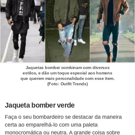
o
s
f
í
s
i
c
o
Jaquetas bomber combinam com diversos
estilos, e dão um toque especial aos homens
s
que querem mais personalidade com esse item.
(Foto: Outfit Trends)
M
o
Jaqueta bomber verde
d
a
Faça o seu bombardeiro se destacar da maneira
m
certa ao emparelhá-lo com uma paleta
monocromática ou neutra. A grande coisa sobre
a