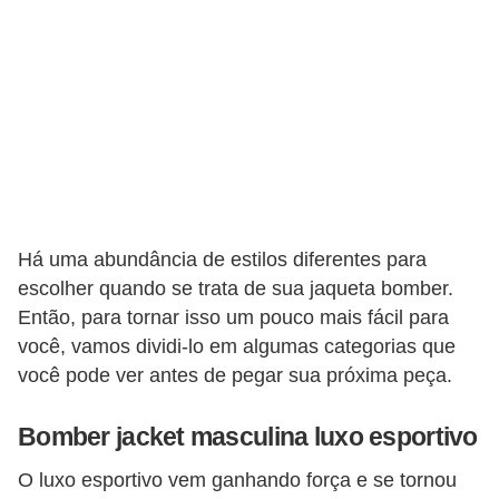
t
o
E
s
p
o
r
t
Há uma abundância de estilos diferentes para
e
escolher quando se trata de sua jaqueta bomber.
Então, para tornar isso um pouco mais fácil para
s
você, vamos dividi-lo em algumas categorias que
e
você pode ver antes de pegar sua próxima peça.
e
x
Bomber jacket masculina luxo esportivo
e
O luxo esportivo vem ganhando força e se tornou
r