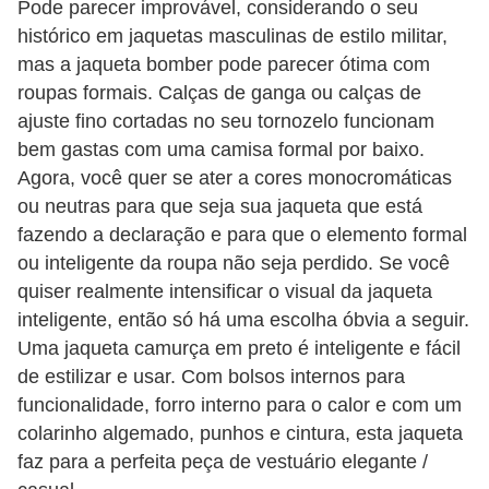
Pode parecer improvável, considerando o seu
e
histórico em jaquetas masculinas de estilo militar,
a
mas a jaqueta bomber pode parecer ótima com
c
roupas formais. Calças de ganga ou calças de
e
ajuste fino cortadas no seu tornozelo funcionam
s
bem gastas com uma camisa formal por baixo.
s
Agora, você quer se ater a cores monocromáticas
ou neutras para que seja sua jaqueta que está
ó
fazendo a declaração e para que o elemento formal
r
ou inteligente da roupa não seja perdido. Se você
i
quiser realmente intensificar o visual da jaqueta
o
inteligente, então só há uma escolha óbvia a seguir.
s
Uma jaqueta camurça em preto é inteligente e fácil
de estilizar e usar. Com bolsos internos para
S
funcionalidade, forro interno para o calor e com um
a
colarinho algemado, punhos e cintura, esta jaqueta
ú
faz para a perfeita peça de vestuário elegante /
d