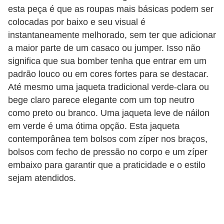
esta peça é que as roupas mais básicas podem ser
s
colocadas por baixo e seu visual é
c
instantaneamente melhorado, sem ter que adicionar
u
a maior parte de um casaco ou jumper. Isso não
l
significa que sua bomber tenha que entrar em um
i
padrão louco ou em cores fortes para se destacar.
Até mesmo uma jaqueta tradicional verde-clara ou
n
bege claro parece elegante com um top neutro
a
como preto ou branco. Uma jaqueta leve de náilon
P
em verde é uma ótima opção. Esta jaqueta
e
contemporânea tem bolsos com zíper nos braços,
bolsos com fecho de pressão no corpo e um zíper
l
embaixo para garantir que a praticidade e o estilo
e
sejam atendidos.
P
e
r