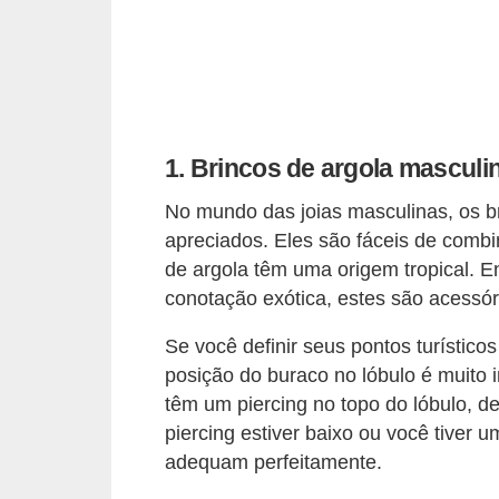
c
í
c
i
o
1. Brincos de argola masculi
s
No mundo das joias masculinas, os br
f
apreciados. Eles são fáceis de combi
í
de argola têm uma origem tropical. E
s
conotação exótica, estes são acessóri
i
Se você definir seus pontos turístic
c
posição do buraco no lóbulo é muito 
o
têm um piercing no topo do lóbulo, d
s
piercing estiver baixo ou você tiver 
adequam perfeitamente.
E