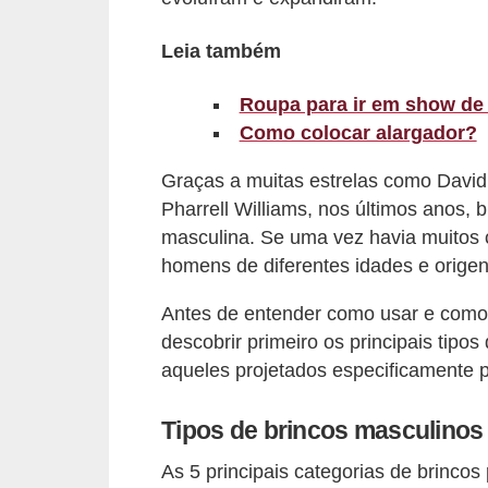
r
Leia também
b
a
Roupa para ir em show de 
Como colocar alargador?
C
o
Graças a muitas estrelas como Davi
m
Pharrell Williams, nos últimos anos,
p
masculina. Se uma vez havia muitos c
homens de diferentes idades e origen
o
r
Antes de entender como usar e como
t
descobrir primeiro os principais tip
a
aqueles projetados especificamente 
m
Tipos de brincos masculinos
e
n
As 5 principais categorias de brinco