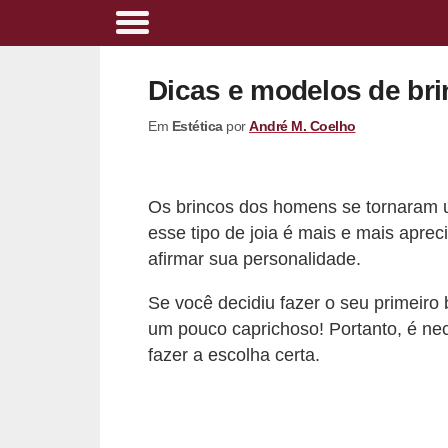
A
l
Dicas e modelos de br
i
Em
Estética
por
André M. Coelho
m
e
n
Os brincos dos homens se tornaram 
t
esse tipo de joia é mais e mais apre
a
afirmar sua personalidade.
ç
Se você decidiu fazer o seu primeiro
ã
um pouco caprichoso! Portanto, é ne
o
fazer a escolha certa.
s
a
u