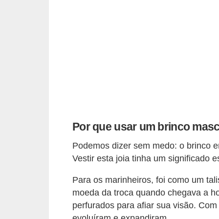
d
á
v
e
l
C
a
b
Por que usar um brinco masc
e
l
Podemos dizer sem medo: o brinco e
o
Vestir esta joia tinha um significado e
s
Para os marinheiros, foi como um tal
e
moeda da troca quando chegava a ho
b
perfurados para afiar sua visão. Com 
a
evoluíram e expandiram.