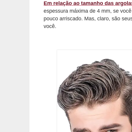
s
Em relação ao tamanho das argola
t
espessura máxima de 4 mm, se você 
é
pouco arriscado. Mas, claro, são seu
você.
t
i
c
a
E
x
e
r
c
í
c
i