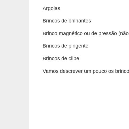
t
Argolas
o
Brincos de brilhantes
E
s
Brinco magnético ou de pressão (não 
p
Brincos de pingente
o
r
Brincos de clipe
t
Vamos descrever um pouco os brinco
e
s
e
e
x
e
r