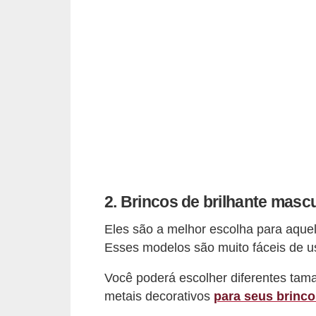
s
c
u
l
i
n
a
P
e
2. Brincos de brilhante masc
l
Eles são a melhor escolha para aquel
e
Esses modelos são muito fáceis de us
P
Você poderá escolher diferentes tama
e
metais decorativos
para seus brinco
r