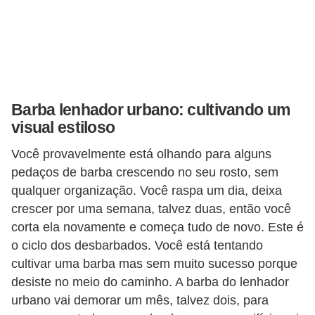
r
b
a
C
Barba lenhador urbano: cultivando um
o
visual estiloso
m
p
Você provavelmente está olhando para alguns
pedaços de barba crescendo no seu rosto, sem
o
qualquer organização. Você raspa um dia, deixa
r
crescer por uma semana, talvez duas, então você
t
corta ela novamente e começa tudo de novo. Este é
a
o ciclo dos desbarbados. Você está tentando
m
cultivar uma barba mas sem muito sucesso porque
e
desiste no meio do caminho. A barba do lenhador
n
urbano vai demorar um mês, talvez dois, para