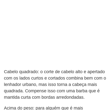
e
a
c
e
s
s
ó
r
i
o
Cabelo quadrado: o corte de cabelo alto e apertado
s
com os lados curtos e cortados combina bem com o
lenhador urbano, mas isso torna a cabeça mais
S
quadrada. Compense isso com uma barba que é
a
mantida curta com bordas arredondadas.
ú
Acima do peso: para alguém que é mais
d