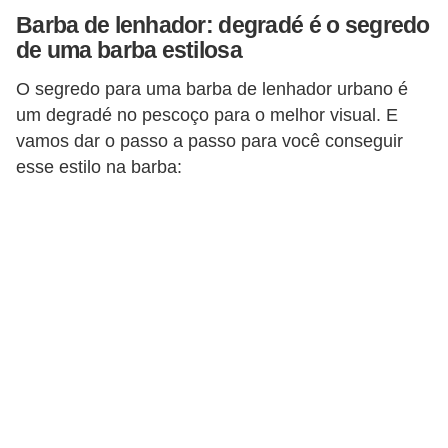
Barba de lenhador: degradé é o segredo
s
de uma barba estilosa
c
u
O segredo para uma barba de lenhador urbano é
um degradé no pescoço para o melhor visual. E
l
vamos dar o passo a passo para você conseguir
i
esse estilo na barba:
n
a
P
e
l
e
P
e
r