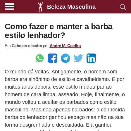
Beleza Masculina
A
l
Como fazer e manter a barba
i
estilo lenhador?
m
Em
Cabelos e barba
por
André M. Coelho
e
n
t
O mundo dá voltas. Antigamente, o homem com
a
barba era sinônimo de estilo e cavalheirismo. E por
ç
muitos anos depois, esse estilo mudou par ao
ã
homem de cara limpa, asseado. Hoje, finalmente, o
o
mundo voltou a aceitar os barbados como estilo
s
masculino. Mas não apenas barbados: a conhecida
barba do lenhador ganhou espaço mas não na sua
a
forma desgrenhada e descuidada. Ela ganhou
u