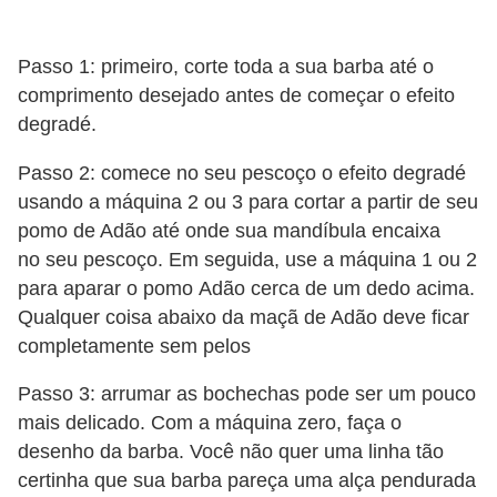
f
u
Passo 1: primeiro, corte toda a sua barba até o
m
comprimento desejado antes de começar o efeito
e
degradé.
s
Passo 2: comece no seu pescoço o efeito degradé
m
usando a máquina 2 ou 3 para cortar a partir de seu
a
pomo de Adão até onde sua mandíbula encaixa
s
no seu pescoço. Em seguida, use a máquina 1 ou 2
c
para aparar o pomo Adão cerca de um dedo acima.
Qualquer coisa abaixo da maçã de Adão deve ficar
u
completamente sem pelos
l
i
Passo 3: arrumar as bochechas pode ser um pouco
n
mais delicado. Com a máquina zero, faça o
desenho da barba. Você não quer uma linha tão
o
certinha que sua barba pareça uma alça pendurada
s