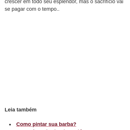
crescer em todo seu esplendor, mas o sacrifício vai
t
se pagar com o tempo..
o
E
s
p
o
r
t
e
s
e
e
x
Leia também
e
Como pintar sua barba?
r