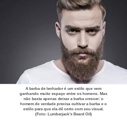
o
s
f
í
s
i
c
o
s
M
A barba de lenhador é um estilo que vem
o
ganhando muito espaço entre os homens. Mas
não basta apenas deixar a barba crescer: o
d
homem de verdade precisa cultivar a barba e o
a
estilo para que ela dê certo com seu visual.
(Foto: Lumberjack’s Beard Oil)
m
a