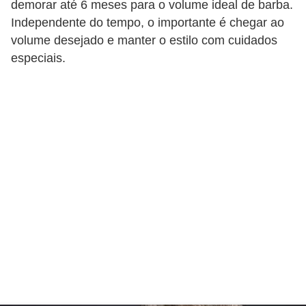
s
demorar até 6 meses para o volume ideal de barba.
t
Independente do tempo, o importante é chegar ao
volume desejado e manter o estilo com cuidados
é
especiais.
t
i
c
a
E
x
e
r
c
í
c
i