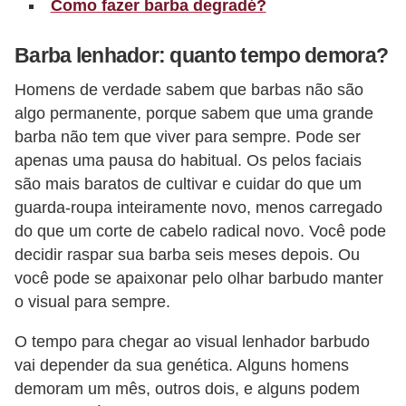
Como fazer barba degradé?
c
í
Barba lenhador: quanto tempo demora?
c
Homens de verdade sabem que barbas não são
i
algo permanente, porque sabem que uma grande
o
barba não tem que viver para sempre. Pode ser
s
apenas uma pausa do habitual. Os pelos faciais
f
são mais baratos de cultivar e cuidar do que um
guarda-roupa inteiramente novo, menos carregado
í
do que um corte de cabelo radical novo. Você pode
s
decidir raspar sua barba seis meses depois. Ou
i
você pode se apaixonar pelo olhar barbudo manter
c
o visual para sempre.
o
O tempo para chegar ao visual lenhador barbudo
s
vai depender da sua genética. Alguns homens
E
demoram um mês, outros dois, e alguns podem