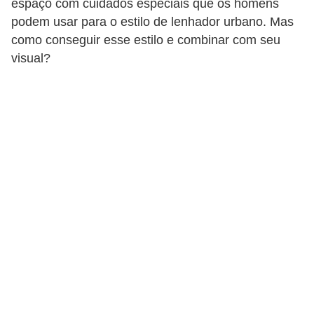
espaço com cuidados especiais que os homens
d
podem usar para o estilo de lenhador urbano. Mas
á
como conseguir esse estilo e combinar com seu
v
visual?
e
l
C
a
b
e
l
o
s
e
b
a