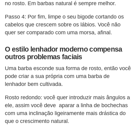
no rosto. Em barbas natural é sempre melhor.
P
Passo 4: Por fim, limpe o seu bigode cortando os
é
cabelos que crescem sobre os lábios. Você não
s
quer ser comparado com uma morsa, afinal.
e
m
O estilo lenhador moderno compensa
ã
outros problemas faciais
o
Uma barba esconde sua forma de rosto, então você
s
pode criar a sua própria com uma barba de
lenhador bem cultivada.
R
o
Rosto redondo: você quer introduzir mais ângulos a
u
ele, assim você deve aparar a linha de bochechas
p
com uma inclinação ligeiramente mais drástica do
que o crescimento natural.
a
s