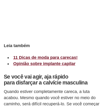
t
o
E
s
p
o
Leia também
r
t
11 Dicas de moda para carecas!
e
Opinião sobre implante capilar
s
e
Se você vai agir, aja rápido
para disfarçar a calvície masculina
e
x
Quando estiver completamente careca, a luta
e
acabou. Mesmo quando você estiver no meio do
r
caminho, será difícil recuperá-lo. Se você começar