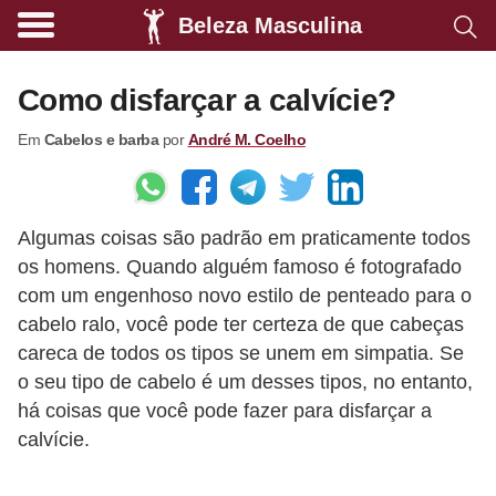
Beleza Masculina
A
l
Como disfarçar a calvície?
i
Em
Cabelos e barba
por
André M. Coelho
m
e
n
Algumas coisas são padrão em praticamente todos
t
os homens. Quando alguém famoso é fotografado
a
com um engenhoso novo estilo de penteado para o
ç
cabelo ralo, você pode ter certeza de que cabeças
ã
careca de todos os tipos se unem em simpatia. Se
o
o seu tipo de cabelo é um desses tipos, no entanto,
há coisas que você pode fazer para disfarçar a
s
calvície.
a
u