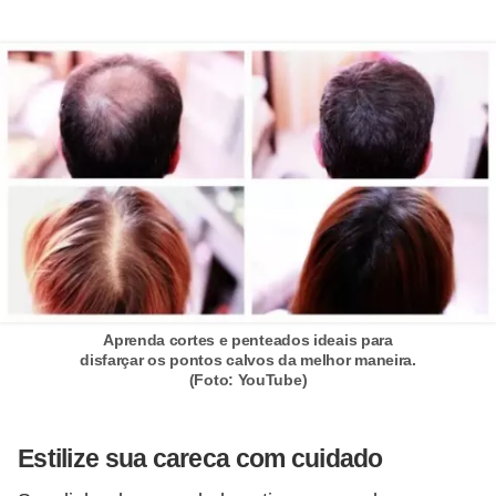
f
u
m
e
s
m
a
s
c
u
Aprenda cortes e penteados ideais para
l
disfarçar os pontos calvos da melhor maneira.
(Foto: YouTube)
i
n
o
Estilize sua careca com cuidado
s