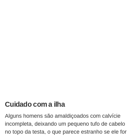
e
a
c
e
s
s
ó
r
i
o
s
Cuidado com a ilha
S
Alguns homens são amaldiçoados com calvície
a
incompleta, deixando um pequeno tufo de cabelo
ú
no topo da testa, o que parece estranho se ele for
d