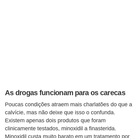
s
t
é
t
i
c
a
E
x
e
As drogas funcionam para os carecas
r
Poucas condições atraem mais charlatões do que a
c
calvície, mas não deixe que isso o confunda.
í
Existem apenas dois produtos que foram
c
clinicamente testados, minoxidil a finasterida.
i
Minoxidil custa muito barato em um tratamento por