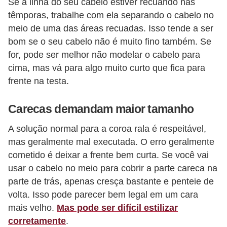
Se a linha do seu cabelo estiver recuando nas
P
têmporas, trabalhe com ela separando o cabelo no
meio de uma das áreas recuadas. Isso tende a ser
é
bom se o seu cabelo não é muito fino também. Se
s
for, pode ser melhor não modelar o cabelo para
e
cima, mas vá para algo muito curto que fica para
m
frente na testa.
ã
o
Carecas demandam maior tamanho
s
A solução normal para a coroa rala é respeitável,
R
mas geralmente mal executada. O erro geralmente
cometido é deixar a frente bem curta. Se você vai
o
usar o cabelo no meio para cobrir a parte careca na
u
parte de trás, apenas cresça bastante e penteie de
p
volta. Isso pode parecer bem legal em um cara
a
mais velho.
Mas pode ser difícil estilizar
s
corretamente
.