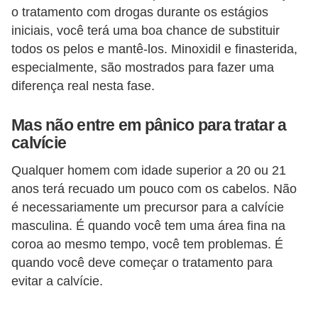
o tratamento com drogas durante os estágios
c
iniciais, você terá uma boa chance de substituir
í
todos os pelos e mantê-los. Minoxidil e finasterida,
c
especialmente, são mostrados para fazer uma
i
diferença real nesta fase.
o
s
Mas não entre em pânico para tratar a
calvície
f
í
Qualquer homem com idade superior a 20 ou 21
s
anos terá recuado um pouco com os cabelos. Não
i
é necessariamente um precursor para a calvície
masculina. É quando você tem uma área fina na
c
coroa ao mesmo tempo, você tem problemas. É
o
quando você deve começar o tratamento para
s
evitar a calvície.
E