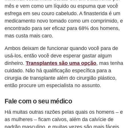
o
mês e vem como um líquido ou espuma que você
s
esfrega em seu couro cabeludo. A finasterida é um
medicamento novo tomado como um comprimido, e
f
encontrado para ser eficaz para 68% dos homens,
í
mas custa mais caro.
s
i
Ambos deixam de funcionar quando você para de
c
usá-los, então você deve esperar gastar algum
dinheiro.
Transplantes são uma opção
, mas tenha
o
cuidado. Não há qualificação específica para a
s
cirurgia de transplante além do cirurgião plástico,
M
então procure um especialista no assunto.
o
Fale com o seu médico
d
a
Há muitas outras razões pelas quais os homens – e
m
as mulheres – ficam calvos, além da calvície de
a
padrão masculino, e muitas vezes são mais fáceis