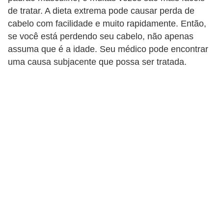
de tratar. A dieta extrema pode causar perda de
s
cabelo com facilidade e muito rapidamente. Então,
c
se você está perdendo seu cabelo, não apenas
u
assuma que é a idade. Seu médico pode encontrar
l
uma causa subjacente que possa ser tratada.
i
n
a
P
e
l
e
P
e
r