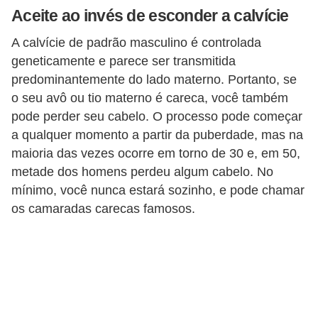
Aceite ao invés de esconder a calvície
r
b
A calvície de padrão masculino é controlada
a
geneticamente e parece ser transmitida
predominantemente do lado materno. Portanto, se
C
o seu avô ou tio materno é careca, você também
o
pode perder seu cabelo. O processo pode começar
m
a qualquer momento a partir da puberdade, mas na
p
maioria das vezes ocorre em torno de 30 e, em 50,
metade dos homens perdeu algum cabelo. No
o
mínimo, você nunca estará sozinho, e pode chamar
r
os camaradas carecas famosos.
t
a
m
e
n