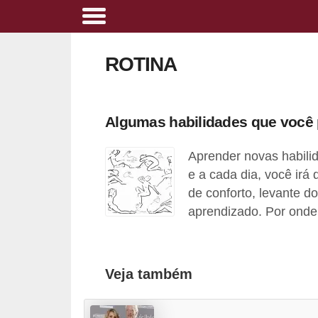
A
l
ROTINA
i
m
e
Algumas habilidades que você
n
Aprender novas habili
t
e a cada dia, você irá
a
de conforto, levante d
ç
aprendizado. Por onde
ã
o
s
Veja também
a
u