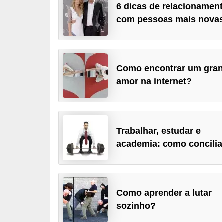
6 dicas de relacionamen
d
com pessoas mais nova
á
v
e
l
Como encontrar um gra
amor na internet?
C
a
b
e
Trabalhar, estudar e
academia: como concilia
l
o
s
e
Como aprender a lutar
b
sozinho?
a