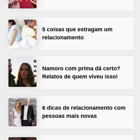
r
b
a
5 coisas que estragam um
relacionamento
C
o
m
p
Namoro com prima dá certo?
Relatos de quem viveu isso!
o
r
t
a
6 dicas de relacionamento com
m
pessoas mais novas
e
n