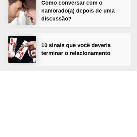
t
Como conversar com o
namorado(a) depois de uma
o
discussão?
E
s
p
10 sinais que você deveria
o
terminar o relacionamento
r
t
e
s
e
e
x
e
r