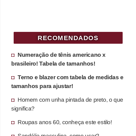
c
í
c
i
RECOMENDADOS
o
s
Numeração de tênis americano x
f
brasileiro! Tabela de tamanhos!
í
Terno e blazer com tabela de medidas e
s
tamanhos para ajustar!
i
c
Homem com unha pintada de preto, o que
o
significa?
s
Roupas anos 60, conheça este estilo!
E
Sandália masculina, como usar?