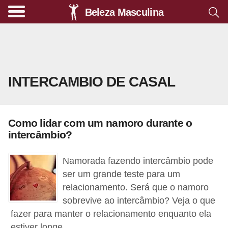
Beleza Masculina
A
l
i
m
INTERCAMBIO DE CASAL
e
n
t
Como lidar com um namoro durante o
a
intercâmbio?
ç
ã
Namorada fazendo intercâmbio pode
o
ser um grande teste para um
relacionamento. Será que o namoro
s
sobrevive ao intercâmbio? Veja o que
a
fazer para manter o relacionamento enquanto ela
u
estiver longe.