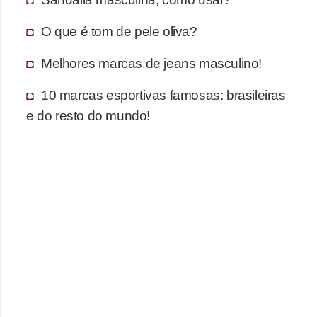
s
t
O que é tom de pele oliva?
é
Melhores marcas de jeans masculino!
t
i
10 marcas esportivas famosas: brasileiras
c
e do resto do mundo!
a
E
x
e
r
c
í
c
i