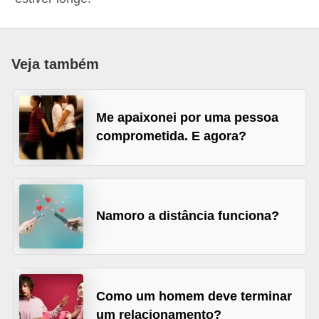
d
á
v
Veja também
e
l
Me apaixonei por uma pessoa
C
comprometida. E agora?
a
b
e
l
Namoro a distância funciona?
o
s
e
b
Como um homem deve terminar
um relacionamento?
a