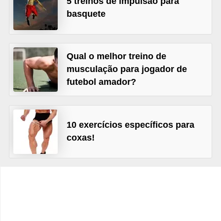
5 treinos de impulsão para
t
basquete
o
E
s
Qual o melhor treino de
p
musculação para jogador de
futebol amador?
o
r
t
10 exercícios específicos para
e
coxas!
s
e
e
x
e
r