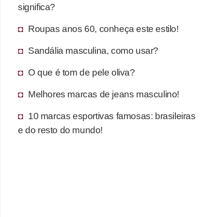
s
significa?
t
Roupas anos 60, conheça este estilo!
é
t
Sandália masculina, como usar?
i
O que é tom de pele oliva?
c
a
Melhores marcas de jeans masculino!
E
10 marcas esportivas famosas: brasileiras
x
e do resto do mundo!
e
r
c
í
c
i