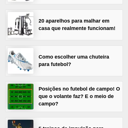
r
b
20 aparelhos para malhar em
a
casa que realmente funcionam!
C
o
m
Como escolher uma chuteira
p
para futebol?
o
r
t
Posições no futebol de campo! O
a
que o volante faz? E o meio de
campo?
m
e
n