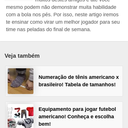
d
mesmo podem não demonstrar muita habilidade
á
com a bola nos pés. Por isso, neste artigo iremos
v
te ensinar como virar um melhor jogador para seu
time nas peladas do final de semana.
e
l
C
Veja também
a
b
e
Numeração de tênis americano x
l
brasileiro! Tabela de tamanhos!
o
s
Equipamento para jogar futebol
e
americano! Conheça e escolha
b
bem!
a