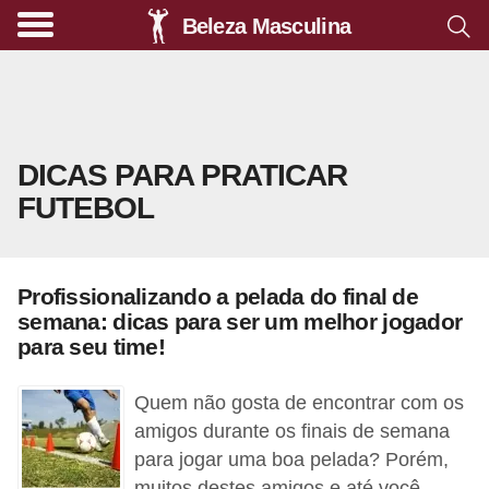
Beleza Masculina
A
l
i
m
DICAS PARA PRATICAR
e
FUTEBOL
n
t
a
Profissionalizando a pelada do final de
ç
semana: dicas para ser um melhor jogador
ã
para seu time!
o
Quem não gosta de encontrar com os
s
amigos durante os finais de semana
a
para jogar uma boa pelada? Porém,
u
muitos destes amigos e até você