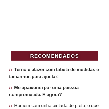
c
í
c
i
o
s
f
RECOMENDADOS
í
s
Terno e blazer com tabela de medidas e
i
tamanhos para ajustar!
c
o
Me apaixonei por uma pessoa
s
comprometida. E agora?
E
Homem com unha pintada de preto, o que