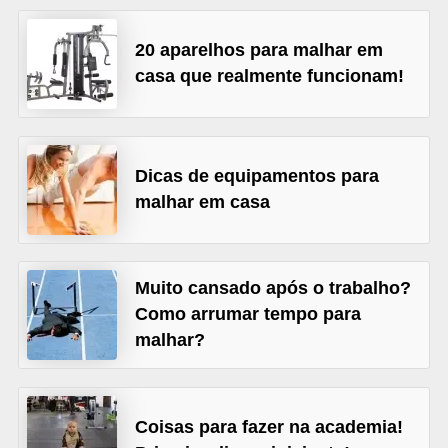
r
20 aparelhos para malhar em
b
casa que realmente funcionam!
a
C
o
Dicas de equipamentos para
m
malhar em casa
p
o
r
Muito cansado após o trabalho?
t
Como arrumar tempo para
a
malhar?
m
e
n
Coisas para fazer na academia!