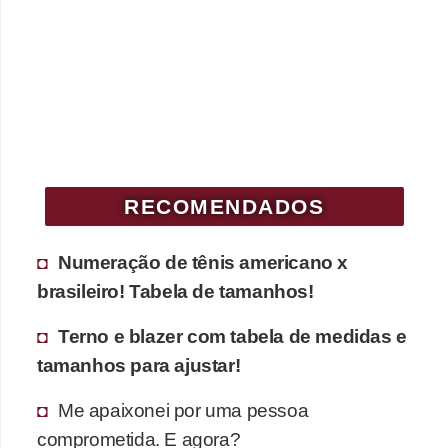
c
í
c
i
o
s
f
RECOMENDADOS
í
s
Numeração de tênis americano x
i
brasileiro! Tabela de tamanhos!
c
Terno e blazer com tabela de medidas e
o
tamanhos para ajustar!
s
Me apaixonei por uma pessoa
E
comprometida. E agora?