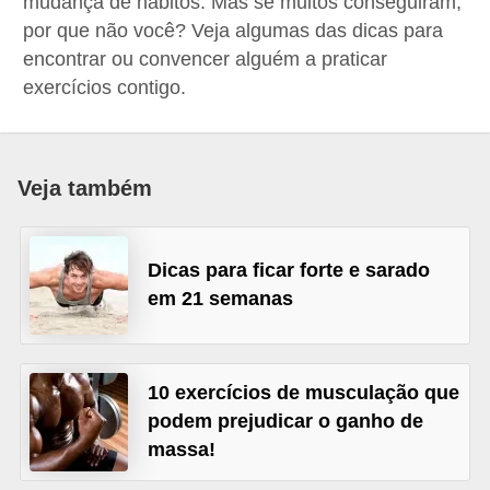
mudança de hábitos. Mas se muitos conseguiram,
d
por que não você? Veja algumas das dicas para
á
encontrar ou convencer alguém a praticar
v
exercícios contigo.
e
l
Veja também
C
a
b
Dicas para ficar forte e sarado
e
em 21 semanas
l
o
s
10 exercícios de musculação que
e
podem prejudicar o ganho de
massa!
b
a