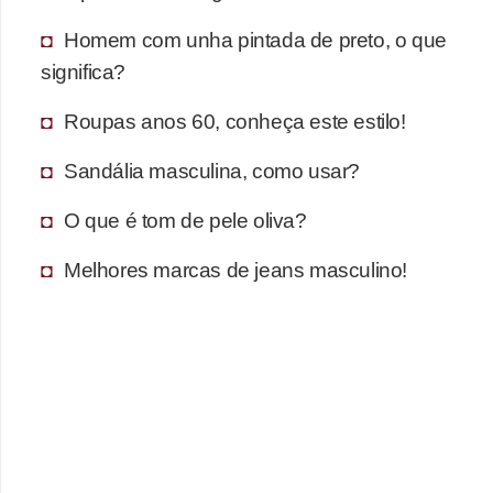
s
t
Homem com unha pintada de preto, o que
é
significa?
t
Roupas anos 60, conheça este estilo!
i
c
Sandália masculina, como usar?
a
O que é tom de pele oliva?
E
Melhores marcas de jeans masculino!
x
e
r
c
í
c
i