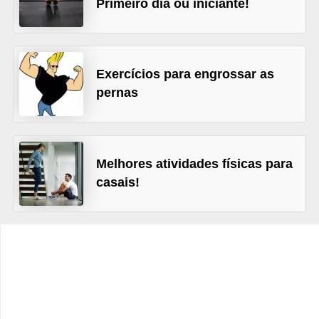
Primeiro dia ou iniciante!
t
o
E
Exercícios para engrossar as
s
pernas
p
o
r
t
Melhores atividades físicas para
casais!
e
s
e
e
x
e
r