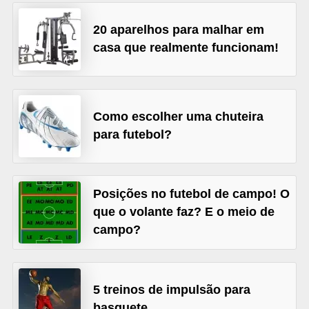
r
20 aparelhos para malhar em
b
casa que realmente funcionam!
a
C
o
Como escolher uma chuteira
m
para futebol?
p
o
r
Posições no futebol de campo! O
t
que o volante faz? E o meio de
campo?
a
m
e
5 treinos de impulsão para
n
basquete