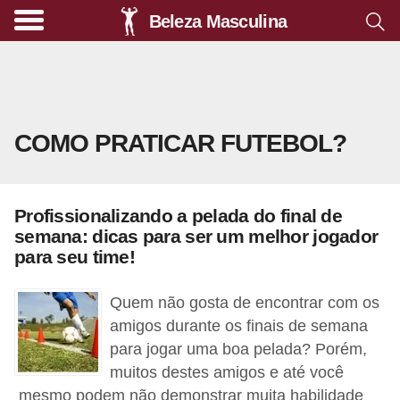
Beleza Masculina
A
l
i
m
COMO PRATICAR FUTEBOL?
e
n
t
Profissionalizando a pelada do final de
a
semana: dicas para ser um melhor jogador
ç
para seu time!
ã
Quem não gosta de encontrar com os
o
amigos durante os finais de semana
s
para jogar uma boa pelada? Porém,
a
muitos destes amigos e até você
u
mesmo podem não demonstrar muita habilidade