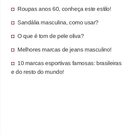
s
Roupas anos 60, conheça este estilo!
t
é
Sandália masculina, como usar?
t
O que é tom de pele oliva?
i
c
Melhores marcas de jeans masculino!
a
10 marcas esportivas famosas: brasileiras
E
e do resto do mundo!
x
e
r
c
í
c
i