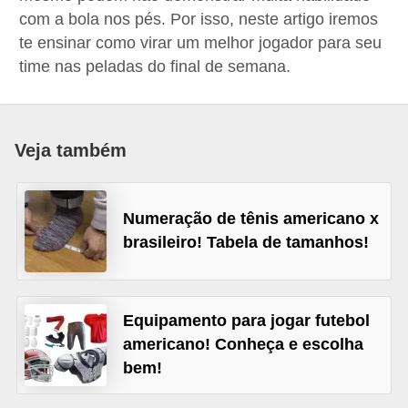
d
com a bola nos pés. Por isso, neste artigo iremos
á
te ensinar como virar um melhor jogador para seu
time nas peladas do final de semana.
v
e
l
Veja também
C
a
b
Numeração de tênis americano x
e
brasileiro! Tabela de tamanhos!
l
o
Equipamento para jogar futebol
s
americano! Conheça e escolha
e
bem!
b
a