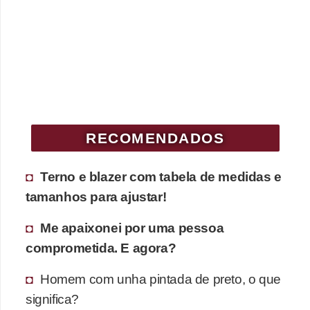
c
í
c
i
o
s
RECOMENDADOS
f
í
Terno e blazer com tabela de medidas e
s
tamanhos para ajustar!
i
c
Me apaixonei por uma pessoa
o
comprometida. E agora?
s
Homem com unha pintada de preto, o que
E
significa?