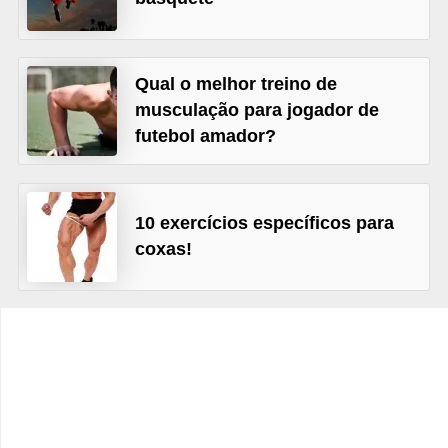
t
o
E
Qual o melhor treino de
s
musculação para jogador de
futebol amador?
p
o
r
10 exercícios específicos para
t
coxas!
e
s
e
e
x
e
r