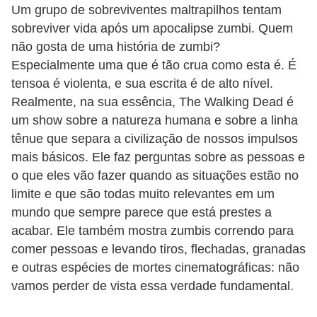
Um grupo de sobreviventes maltrapilhos tentam
s
sobreviver vida após um apocalipse zumbi. Quem
c
não gosta de uma história de zumbi?
u
Especialmente uma que é tão crua como esta é. É
l
tensoa é violenta, e sua escrita é de alto nível.
Realmente, na sua essência, The Walking Dead é
i
um show sobre a natureza humana e sobre a linha
n
tênue que separa a civilização de nossos impulsos
a
mais básicos. Ele faz perguntas sobre as pessoas e
P
o que eles vão fazer quando as situações estão no
limite e que são todas muito relevantes em um
e
mundo que sempre parece que está prestes a
l
acabar. Ele também mostra zumbis correndo para
e
comer pessoas e levando tiros, flechadas, granadas
P
e outras espécies de mortes cinematográficas: não
vamos perder de vista essa verdade fundamental.
e
r