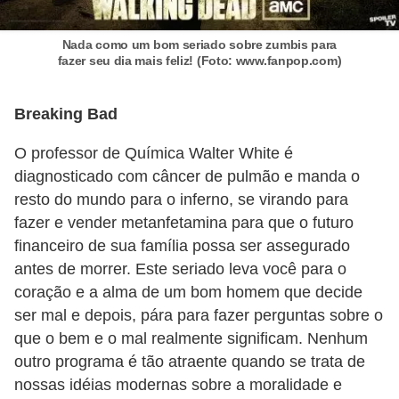
e
a
Nada como um bom seriado sobre zumbis para
fazer seu dia mais feliz! (Foto: www.fanpop.com)
c
e
Breaking Bad
s
s
O professor de Química Walter White é
ó
diagnosticado com câncer de pulmão e manda o
r
resto do mundo para o inferno, se virando para
fazer e vender metanfetamina para que o futuro
i
financeiro de sua família possa ser assegurado
o
antes de morrer. Este seriado leva você para o
s
coração e a alma de um bom homem que decide
S
ser mal e depois, pára para fazer perguntas sobre o
que o bem e o mal realmente significam. Nenhum
a
outro programa é tão atraente quando se trata de
ú
nossas idéias modernas sobre a moralidade e
d