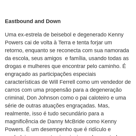
c
í
Eastbound and Down
c
i
Uma ex-estrela de beisebol e degenerado Kenny
Powers cai de volta à Terra e tenta forjar um
o
retorno, enquanto se reconecta com sua namorada
s
da escola, seus amigos e família, usando todas as
f
drogas e mulheres que encontrar pelo caminho. É
í
engraçado as participações especiais
s
características de Will Ferrell como um vendedor de
i
carros com uma propensão para a degeneração
c
criminal, Don Johnson como o pai caloteiro e uma
série de outras atuações engraçadas. Mas,
o
realmente, isso é tudo secundário para a
s
magnificência de Danny McBride como Kenny
E
Powers. É um desempenho que é ridículo e