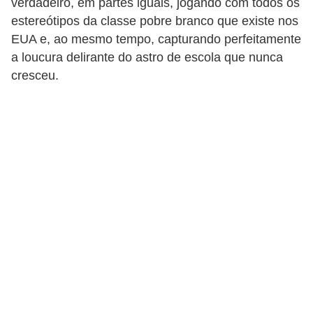
s
verdadeiro, em partes iguais, jogando com todos os
estereótipos da classe pobre branco que existe nos
t
EUA e, ao mesmo tempo, capturando perfeitamente
é
a loucura delirante do astro de escola que nunca
t
cresceu.
i
c
a
E
x
e
r
c
í
c
i