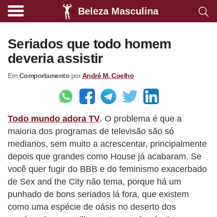
Beleza Masculina
A
l
Seriados que todo homem
i
deveria assistir
m
Em
Comportamento
por
André M. Coelho
e
n
t
Todo mundo adora TV
. O problema é que a
a
maioria dos programas de televisão são só
ç
medianos, sem muito a acrescentar, principalmente
ã
depois que grandes como House já acabaram. Se
o
você quer fugir do BBB e do feminismo exacerbado
s
de Sex and the City não tema, porque há um
punhado de bons seriados lá fora, que existem
a
como uma espécie de oásis no deserto dos
u