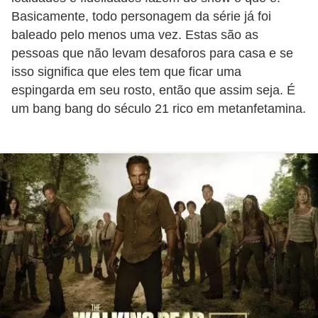
Basicamente, todo personagem da série já foi
P
baleado pelo menos uma vez. Estas são as
é
pessoas que não levam desaforos para casa e se
s
isso significa que eles tem que ficar uma
e
espingarda em seu rosto, então que assim seja. É
m
um bang bang do século 21 rico em metanfetamina.
ã
o
s
R
o
u
p
a
s