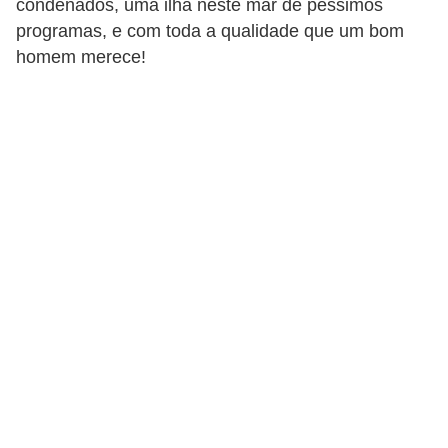
condenados, uma ilha neste mar de péssimos
d
programas, e com toda a qualidade que um bom
á
homem merece!
v
e
l
C
a
b
e
l
o
s
e
b
a