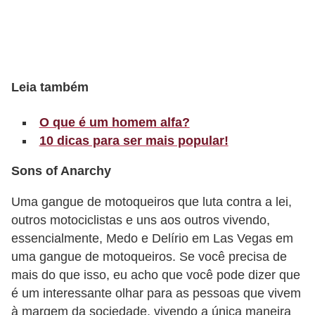
r
b
a
Leia também
C
o
O que é um homem alfa?
m
10 dicas para ser mais popular!
p
Sons of Anarchy
o
r
Uma gangue de motoqueiros que luta contra a lei,
t
outros motociclistas e uns aos outros vivendo,
a
essencialmente, Medo e Delírio em Las Vegas em
uma gangue de motoqueiros. Se você precisa de
m
mais do que isso, eu acho que você pode dizer que
e
é um interessante olhar para as pessoas que vivem
n
à margem da sociedade, vivendo a única maneira