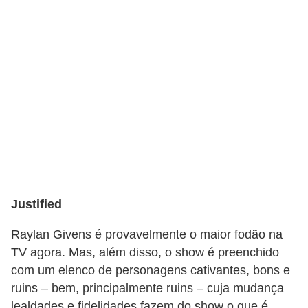
f
u
m
e
s
m
a
s
c
u
Justified
l
Raylan Givens é provavelmente o maior fodão na
i
TV agora. Mas, além disso, o show é preenchido
n
com um elenco de personagens cativantes, bons e
o
ruins – bem, principalmente ruins – cuja mudança
s
lealdades e fidelidades fazem do show o que é.