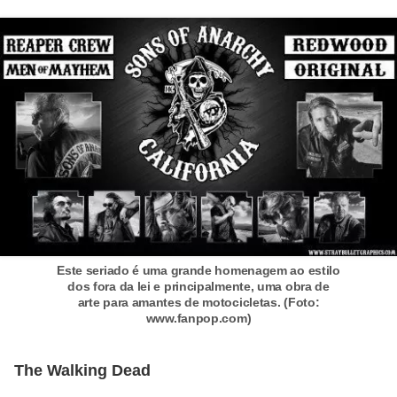
o
s
f
í
s
i
c
o
s
M
Este seriado é uma grande homenagem ao estilo
o
dos fora da lei e principalmente, uma obra de
arte para amantes de motocicletas. (Foto:
d
www.fanpop.com)
a
m
The Walking Dead
a