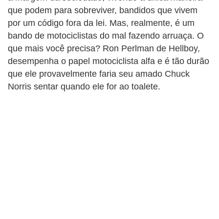
t
que podem para sobreviver, bandidos que vivem
o
por um código fora da lei. Mas, realmente, é um
bando de motociclistas do mal fazendo arruaça. O
E
que mais você precisa? Ron Perlman de Hellboy,
s
desempenha o papel motociclista alfa e é tão durão
p
que ele provavelmente faria seu amado Chuck
o
Norris sentar quando ele for ao toalete.
r
t
e
s
e
e
x
e
r