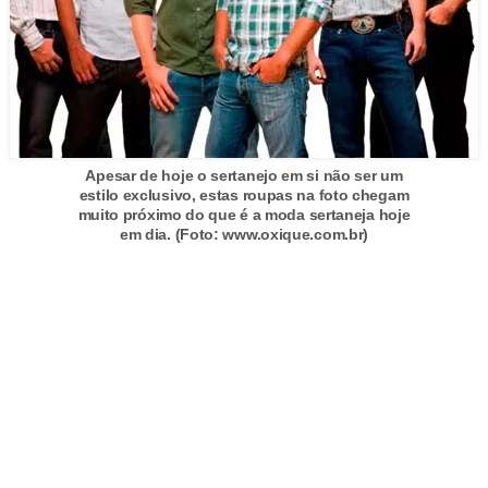
s
t
é
t
i
c
Apesar de hoje o sertanejo em si não ser um
estilo exclusivo, estas roupas na foto chegam
a
muito próximo do que é a moda sertaneja hoje
em dia. (Foto: www.oxique.com.br)
E
x
e
r
c
í
c
i