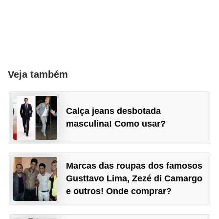
P
é
s
e
m
Veja também
ã
o
Calça jeans desbotada
s
masculina! Como usar?
R
o
Marcas das roupas dos famosos
u
Gusttavo Lima, Zezé di Camargo
p
e outros! Onde comprar?
a
s