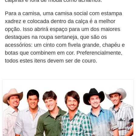
caipiras e fora de moda como achamos.
c
Para a camisa, uma camisa social com estampa
í
xadrez e colocada dentro da calça é a melhor
c
opção. Isso abrirá espaço para um dos maiores
i
destaques na roupa sertaneja, que são os
o
acessórios: um cinto com fivela grande, chapéu e
s
botas que combinem em cor. Preferencialmente,
f
todos estes itens devem ser de couro.
í
s
i
c
o
s
E