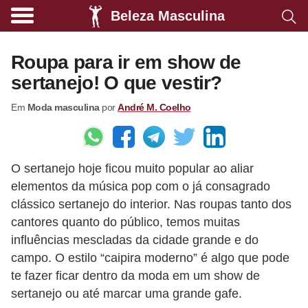
Beleza Masculina
A
l
Roupa para ir em show de
i
sertanejo! O que vestir?
m
Em
Moda masculina
por
André M. Coelho
e
n
t
O sertanejo hoje ficou muito popular ao aliar
a
elementos da música pop com o já consagrado
ç
clássico sertanejo do interior. Nas roupas tanto dos
ã
cantores quanto do público, temos muitas
o
influências mescladas da cidade grande e do
s
campo. O estilo “caipira moderno” é algo que pode
te fazer ficar dentro da moda em um show de
a
sertanejo ou até marcar uma grande gafe.
u