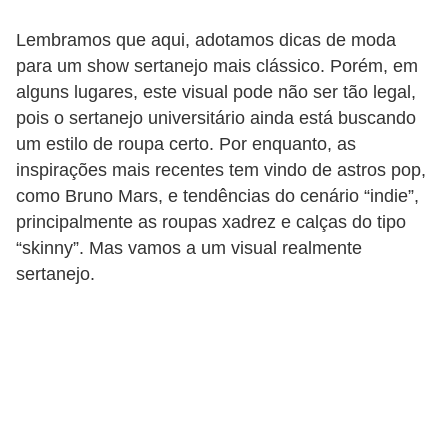
r
Lembramos que aqui, adotamos dicas de moda
b
para um show sertanejo mais clássico. Porém, em
a
alguns lugares, este visual pode não ser tão legal,
pois o sertanejo universitário ainda está buscando
C
um estilo de roupa certo. Por enquanto, as
o
inspirações mais recentes tem vindo de astros pop,
m
como Bruno Mars, e tendências do cenário “indie”,
p
principalmente as roupas xadrez e calças do tipo
o
“skinny”. Mas vamos a um visual realmente
sertanejo.
r
t
a
m
e
n