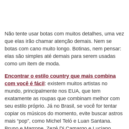
o
s
f
í
Não tente usar botas com muitos detalhes, uma vez
s
que elas irão chamar atenção demais. Nem se
i
botas com cano muito longo. Botinas, nem pensar:
c
elas são simples até demais para serem usadas
como um item de moda.
o
s
Encontrar o estilo country que mais combina
com você é fácil
: existem muitos artistas no
M
mundo, principalmente nos EUA, que tem
o
exatamente as roupas que combinam melhor com
d
seu estilo próprio. Já no Brasil, se você for tentar
a
copiar os músicos do momento, evite buscar astros
m
mais “pop”, como Michel Teló e Luan Santana.
a
Bruno e Marrone, Zezé Di Camargo e Luciano,