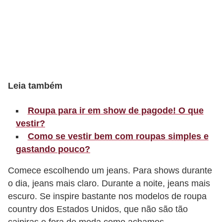
t
o
E
s
p
o
Leia também
r
Roupa para ir em show de pagode! O que
t
vestir?
e
Como se vestir bem com roupas simples e
s
gastando pouco?
e
Comece escolhendo um jeans. Para shows durante
e
o dia, jeans mais claro. Durante a noite, jeans mais
x
escuro. Se inspire bastante nos modelos de roupa
e
country dos Estados Unidos, que não são tão
r