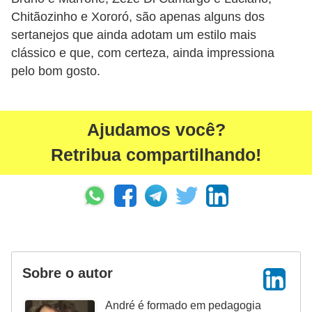
Chitãozinho e Xororó, são apenas alguns dos
s
sertanejos que ainda adotam um estilo mais
c
clássico e que, com certeza, ainda impressiona
u
pelo bom gosto.
l
i
n
Ajudamos você?
a
Retribua compartilhando!
P
e
l
e
P
Sobre o autor
e
r
André é formado em pedagogia