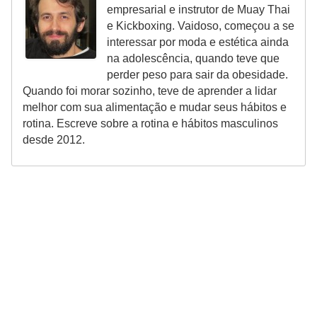
empresarial e instrutor de Muay Thai
f
e Kickboxing. Vaidoso, começou a se
u
interessar por moda e estética ainda
m
na adolescência, quando teve que
perder peso para sair da obesidade.
e
Quando foi morar sozinho, teve de aprender a lidar
s
melhor com sua alimentação e mudar seus hábitos e
m
rotina. Escreve sobre a rotina e hábitos masculinos
a
desde 2012.
s
c
u
l
i
n
o
s