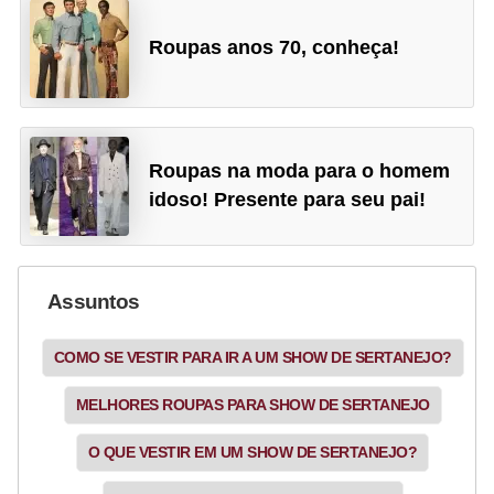
e
a
Roupas anos 70, conheça!
c
e
s
Roupas na moda para o homem
s
idoso! Presente para seu pai!
ó
r
i
Assuntos
o
s
COMO SE VESTIR PARA IR A UM SHOW DE SERTANEJO?
S
MELHORES ROUPAS PARA SHOW DE SERTANEJO
a
ú
O QUE VESTIR EM UM SHOW DE SERTANEJO?
d