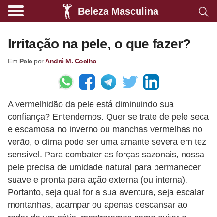
Beleza Masculina
A
l
Irritação na pele, o que fazer?
i
Em
Pele
por
André M. Coelho
m
e
n
A vermelhidão da pele está diminuindo sua
t
confiança? Entendemos. Quer se trate de pele seca
a
e escamosa no inverno ou manchas vermelhas no
ç
verão, o clima pode ser uma amante severa em tez
ã
sensível. Para combater as forças sazonais, nossa
o
pele precisa de umidade natural para permanecer
suave e pronta para ação externa (ou interna).
s
Portanto, seja qual for a sua aventura, seja escalar
a
montanhas, acampar ou apenas descansar ao
u