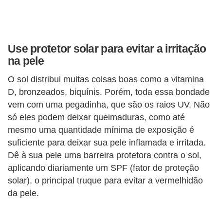
r
b
a
Use protetor solar para evitar a irritação
na pele
C
o
O sol distribui muitas coisas boas como a vitamina
m
D, bronzeados, biquínis. Porém, toda essa bondade
vem com uma pegadinha, que são os raios UV. Não
p
só eles podem deixar queimaduras, como até
o
mesmo uma quantidade mínima de exposição é
r
suficiente para deixar sua pele inflamada e irritada.
t
Dê à sua pele uma barreira protetora contra o sol,
a
aplicando diariamente um SPF (fator de proteção
m
solar), o principal truque para evitar a vermelhidão
e
da pele.
n