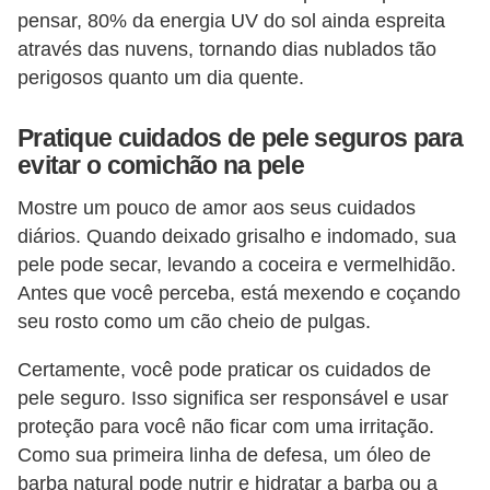
pensar, 80% da energia UV do sol ainda espreita
c
através das nuvens, tornando dias nublados tão
í
perigosos quanto um dia quente.
c
i
Pratique cuidados de pele seguros para
o
evitar o comichão na pele
s
Mostre um pouco de amor aos seus cuidados
f
diários. Quando deixado grisalho e indomado, sua
í
pele pode secar, levando a coceira e vermelhidão.
s
Antes que você perceba, está mexendo e coçando
i
seu rosto como um cão cheio de pulgas.
c
Certamente, você pode praticar os cuidados de
o
pele seguro. Isso significa ser responsável e usar
s
proteção para você não ficar com uma irritação.
Como sua primeira linha de defesa, um óleo de
E
barba natural pode nutrir e hidratar a barba ou a