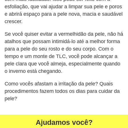
esfoliação, que vai ajudar a limpar sua pele e poros
P
e abrirá espaço para a pele nova, macia e saudável
é
crescer.
s
Se você quiser evitar a vermelhidão da pele, não há
e
atalhos que possam intimidá-lo até a melhor forma
m
para a pele do seu rosto e do seu corpo. Com o
ã
tempo e um monte de TLC, você pode alcançar a
o
pele clara que você almeja, especialmente quando
s
o inverno está chegando.
R
Como vocês afastam a irritação da pele? Quais
o
procedimentos fazem todos os dias para cuidar da
u
pele?
p
a
Ajudamos você?
s