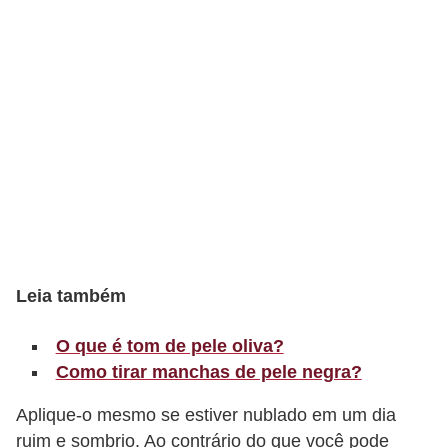
t
o
E
s
p
o
r
t
e
s
Leia também
e
O que é tom de pele oliva?
e
Como tirar manchas de pele negra?
x
e
Aplique-o mesmo se estiver nublado em um dia
r
ruim e sombrio. Ao contrário do que você pode