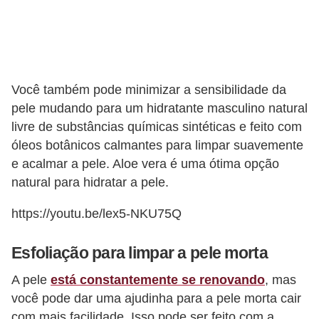
f
u
m
e
Você também pode minimizar a sensibilidade da
s
pele mudando para um hidratante masculino natural
m
livre de substâncias químicas sintéticas e feito com
a
óleos botânicos calmantes para limpar suavemente
s
e acalmar a pele. Aloe vera é uma ótima opção
natural para hidratar a pele.
c
u
https://youtu.be/lex5-NKU75Q
l
i
Esfoliação para limpar a pele morta
n
A pele
está constantemente se renovando
, mas
o
você pode dar uma ajudinha para a pele morta cair
s
com mais facilidade. Isso pode ser feito com a