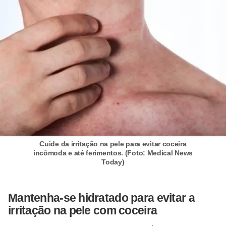
o
s
f
í
s
i
c
o
s
Cuide da irritação na pele para evitar coceira
M
incômoda e até ferimentos. (Foto: Medical News
Today)
o
d
a
Mantenha-se hidratado para evitar a
m
irritação na pele com coceira
a