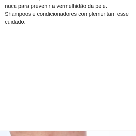
s
nuca para prevenir a vermelhidão da pele.
t
Shampoos e condicionadores complementam esse
é
cuidado.
t
i
c
a
E
x
e
r
c
í
c
i