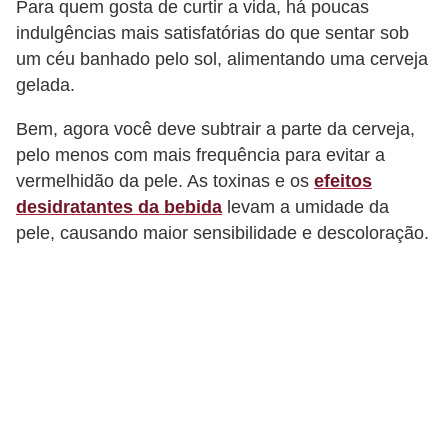
Para quem gosta de curtir a vida, há poucas
s
indulgências mais satisfatórias do que sentar sob
c
um céu banhado pelo sol, alimentando uma cerveja
gelada.
u
l
Bem, agora você deve subtrair a parte da cerveja,
i
pelo menos com mais frequência para evitar a
n
vermelhidão da pele. As toxinas e os
efeitos
a
desidratantes da bebida
levam a umidade da
pele, causando maior sensibilidade e descoloração.
P
e
l
e
P
e
r