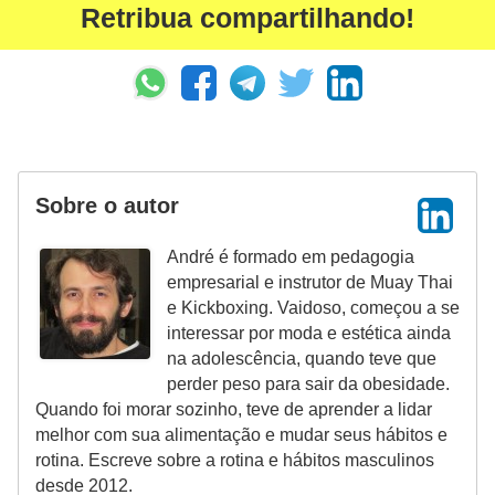
e
Retribua compartilhando!
a
c
e
s
s
Sobre o autor
ó
r
André é formado em pedagogia
i
empresarial e instrutor de Muay Thai
e Kickboxing. Vaidoso, começou a se
o
interessar por moda e estética ainda
s
na adolescência, quando teve que
perder peso para sair da obesidade.
S
Quando foi morar sozinho, teve de aprender a lidar
a
melhor com sua alimentação e mudar seus hábitos e
ú
rotina. Escreve sobre a rotina e hábitos masculinos
desde 2012.
d